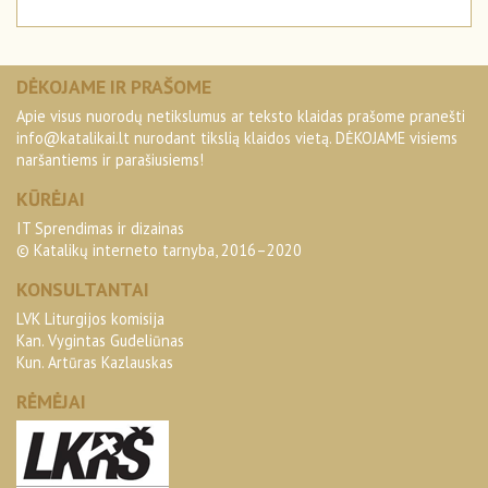
DĖKOJAME IR PRAŠOME
Apie visus nuorodų netikslumus ar teksto klaidas prašome pranešti
info@katalikai.lt
nurodant tikslią klaidos vietą. DĖKOJAME visiems
naršantiems ir parašiusiems!
KŪRĖJAI
IT Sprendimas ir dizainas
© Katalikų interneto tarnyba, 2016–2020
KONSULTANTAI
LVK Liturgijos komisija
Kan. Vygintas Gudeliūnas
Kun. Artūras Kazlauskas
RĖMĖJAI