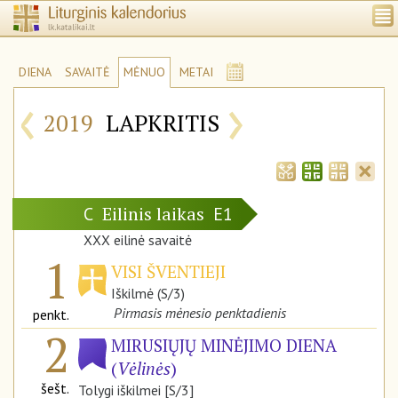
DIENA
SAVAITĖ
MĖNUO
METAI
‹
›
2019
LAPKRITIS
Eilinis laikas
C
E1
XXX eilinė savaitė
1
VISI ŠVENTIEJI
Iškilmė (S/3)
Pirmasis mėnesio penktadienis
penkt.
2
MIRUSIŲJŲ MINĖJIMO DIENA
(
Vėlinės
)
šešt.
Tolygi iškilmei [S/3]