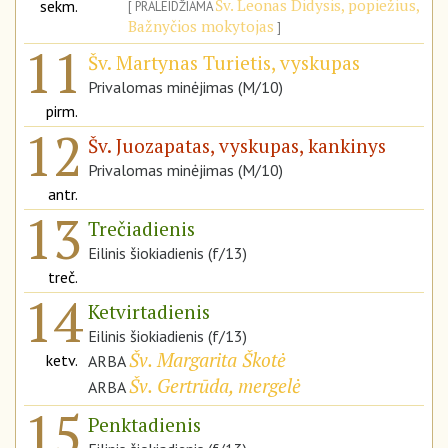
Šv. Leonas Didysis, popiežius,
sekm.
PRALEIDŽIAMA
Bažnyčios mokytojas
11
Šv. Martynas Turietis, vyskupas
Privalomas minėjimas (M/10)
pirm.
12
Šv. Juozapatas, vyskupas, kankinys
Privalomas minėjimas (M/10)
antr.
13
Trečiadienis
Eilinis šiokiadienis (f/13)
treč.
14
Ketvirtadienis
Eilinis šiokiadienis (f/13)
Šv. Margarita Škotė
ketv.
ARBA
Šv. Gertrūda, mergelė
ARBA
15
Penktadienis