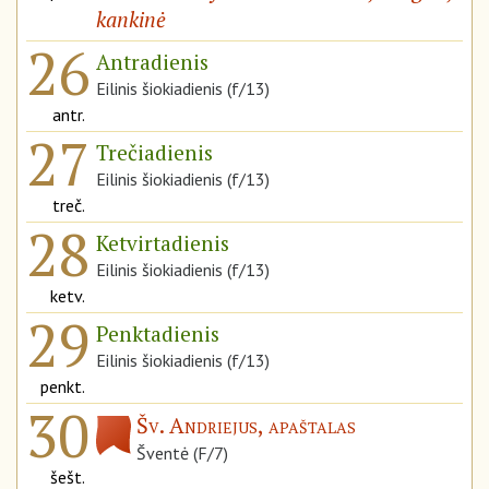
kankinė
26
Antradienis
Eilinis šiokiadienis (f/13)
antr.
27
Trečiadienis
Eilinis šiokiadienis (f/13)
treč.
28
Ketvirtadienis
Eilinis šiokiadienis (f/13)
ketv.
29
Penktadienis
Eilinis šiokiadienis (f/13)
penkt.
30
Šv. Andriejus, apaštalas
Šventė (F/7)
šešt.