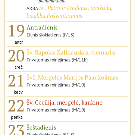
palaimintuoju.
Šv. Petro ir Pauliaus, apaštalų,
ARBA
bazilikų Pašventinimas
19
Antradienis
Eilinis šiokiadienis (f/13)
antr.
20
Šv. Rapolas Kalinauskas, vienuolis
Privalomas minėjimas (M/11b)
treč.
21
Švč. Mergelės Marijos Paaukojimas
Privalomas minėjimas (M/10)
ketv.
22
Šv. Cecilija, mergelė, kankinė
Privalomas minėjimas (M/10)
penkt.
23
Šeštadienis
Eilinis šiokiadienis (f/13)