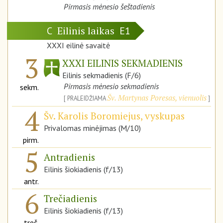
Pirmasis mėnesio šeštadienis
Eilinis laikas
C
E1
XXXI eilinė savaitė
3
XXXI EILINIS SEKMADIENIS
Eilinis sekmadienis (F/6)
Pirmasis mėnesio sekmadienis
sekm.
Šv. Martynas Poresas, vienuolis
PRALEIDŽIAMA
4
Šv. Karolis Boromiejus, vyskupas
Privalomas minėjimas (M/10)
pirm.
5
Antradienis
Eilinis šiokiadienis (f/13)
antr.
6
Trečiadienis
Eilinis šiokiadienis (f/13)
treč.