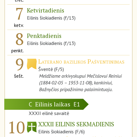
7
Ketvirtadienis
Eilinis šiokiadienis (f/13)
ketv.
8
Penktadienis
Eilinis šiokiadienis (f/13)
penkt.
9
Laterano bazilikos Pašventinimas
Šventė (F/5)
šešt.
Meldžiame arkivyskupui Mečislovui Reiniui
(1884-02-05 – 1953-11-08), kankiniui,
Bažnyčios pripažinimo palaimintuoju.
Eilinis laikas
C
E1
XXXII eilinė savaitė
10
XXXII EILINIS SEKMADIENIS
Eilinis šiokiadienis (F/6)