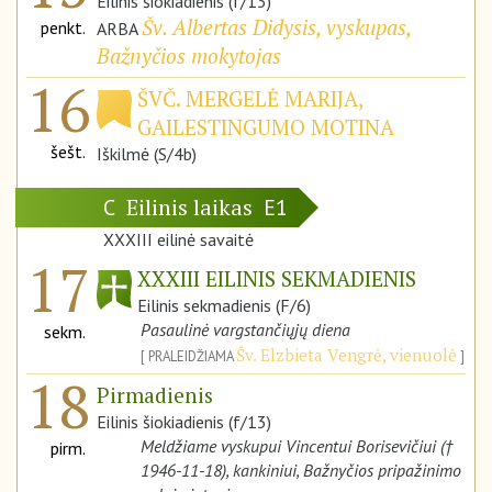
Eilinis šiokiadienis (f/13)
Šv. Albertas Didysis, vyskupas,
penkt.
ARBA
Bažnyčios mokytojas
16
ŠVČ. MERGELĖ MARIJA,
GAILESTINGUMO MOTINA
šešt.
Iškilmė (S/4b)
Eilinis laikas
C
E1
XXXIII eilinė savaitė
17
XXXIII EILINIS SEKMADIENIS
Eilinis sekmadienis (F/6)
Pasaulinė vargstančiųjų diena
sekm.
Šv. Elzbieta Vengrė, vienuolė
PRALEIDŽIAMA
18
Pirmadienis
Eilinis šiokiadienis (f/13)
Meldžiame vyskupui Vincentui Borisevičiui (†
pirm.
1946-11-18), kankiniui, Bažnyčios pripažinimo