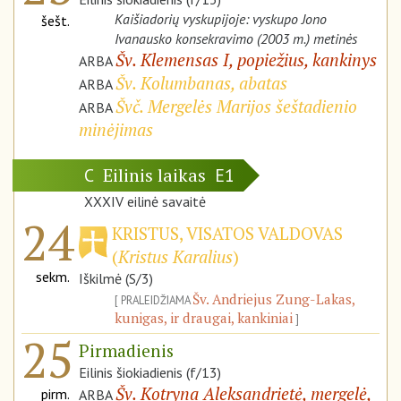
Kaišiadorių vyskupijoje: vyskupo Jono
šešt.
Ivanausko konsekravimo (2003 m.) metinės
Šv. Klemensas I, popiežius, kankinys
ARBA
Šv. Kolumbanas, abatas
ARBA
Švč. Mergelės Marijos šeštadienio
ARBA
minėjimas
Eilinis laikas
C
E1
XXXIV eilinė savaitė
24
KRISTUS, VISATOS VALDOVAS
(
Kristus Karalius
)
sekm.
Iškilmė (S/3)
Šv. Andriejus Zung-Lakas,
PRALEIDŽIAMA
kunigas, ir draugai, kankiniai
25
Pirmadienis
Eilinis šiokiadienis (f/13)
Šv. Kotryna Aleksandrietė, mergelė,
pirm.
ARBA