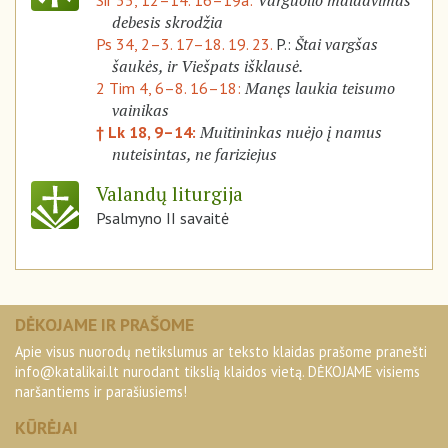
Varguolio maldavimas
Sir 35, 12–14. 16–19a:
debesis skrodžia
Štai vargšas
Ps 34, 2–3. 17–18. 19. 23.
P.:
šaukės, ir Viešpats išklausė.
Manęs laukia teisumo
2 Tim 4, 6–8. 16–18:
vainikas
Muitininkas nuėjo į namus
† Lk 18, 9–14:
nuteisintas, ne fariziejus
Valandų liturgija
Psalmyno II savaitė
DĖKOJAME IR PRAŠOME
Apie visus nuorodų netikslumus ar teksto klaidas prašome pranešti
info@katalikai.lt
nurodant tikslią klaidos vietą. DĖKOJAME visiems
naršantiems ir parašiusiems!
KŪRĖJAI