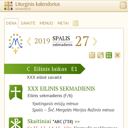
DIENA
SAVAITĖ
MĖNUO
METAI
‹
›
27
SPALIS
2019
sekmadienis
Eilinis laikas
C
E1
XXX eilinė savaitė
XXX EILINIS SEKMADIENIS
Eilinis sekmadienis (F/6)
Ypatingasis misijų mėnuo
Spalis – Švč. Mergelės Marijos Rožinio mėnuo
Skaitiniai
*ABC (738)