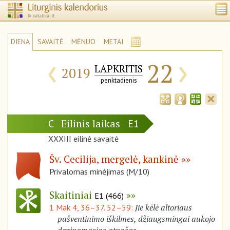
DIENA
SAVAITĖ
MĖNUO
METAI
‹
›
22
LAPKRITIS
2019
penktadienis
Eilinis laikas
C
E1
XXXIII eilinė savaitė
Šv. Cecilija, mergelė, kankinė
Privalomas minėjimas (M/10)
Skaitiniai
E1 (466)
Jie kėlė altoriaus
1 Mak 4, 36–37. 52–59:
pašventinimo iškilmes, džiaugsmingai aukojo