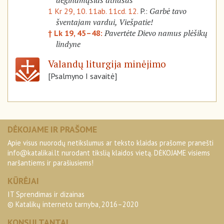
deginamąsias atnašas
Garbė tavo
1 Kr 29, 10. 11ab. 11cd. 12.
P.:
šventajam vardui, Viešpatie!
Pavertėte Dievo namus plėšikų
† Lk 19, 45–48:
lindyne
Valandų liturgija minėjimo
[Psalmyno I savaitė]
DĖKOJAME IR PRAŠOME
Apie visus nuorodų netikslumus ar teksto klaidas prašome pranešti
info@katalikai.lt
nurodant tikslią klaidos vietą. DĖKOJAME visiems
naršantiems ir parašiusiems!
KŪRĖJAI
IT Sprendimas ir dizainas
© Katalikų interneto tarnyba, 2016–2020
KONSULTANTAI