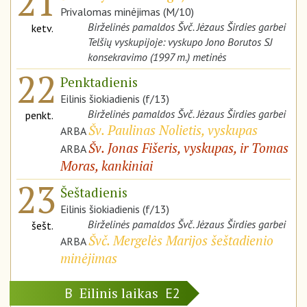
21
Privalomas minėjimas (M/10)
Birželinės pamaldos Švč. Jėzaus Širdies garbei
ketv.
Telšių vyskupijoje: vyskupo Jono Borutos SJ
konsekravimo (1997 m.) metinės
22
Penktadienis
Eilinis šiokiadienis (f/13)
Birželinės pamaldos Švč. Jėzaus Širdies garbei
penkt.
Šv. Paulinas Nolietis, vyskupas
ARBA
Šv. Jonas Fišeris, vyskupas, ir Tomas
ARBA
Moras, kankiniai
23
Šeštadienis
Eilinis šiokiadienis (f/13)
Birželinės pamaldos Švč. Jėzaus Širdies garbei
šešt.
Švč. Mergelės Marijos šeštadienio
ARBA
minėjimas
Eilinis laikas
B
E2