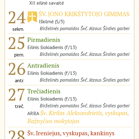
XII eilinė savaitė
24
ŠV. JONO KRIKŠTYTOJO GIMIMAS
Iškilmė (S/3)
Birželinės pamaldos Švč. Jėzaus Širdies garbei
sekm.
25
Pirmadienis
Eilinis šiokiadienis (f/13)
Birželinės pamaldos Švč. Jėzaus Širdies garbei
pirm.
26
Antradienis
Eilinis šiokiadienis (f/13)
Birželinės pamaldos Švč. Jėzaus Širdies garbei
antr.
27
Trečiadienis
Eilinis šiokiadienis (f/13)
Birželinės pamaldos Švč. Jėzaus Širdies garbei
treč.
Šv. Kirilas Aleksandrietis, vyskupas,
ARBA
Bažnyčios mokytojas
28
Šv. Ireniejus, vyskupas, kankinys