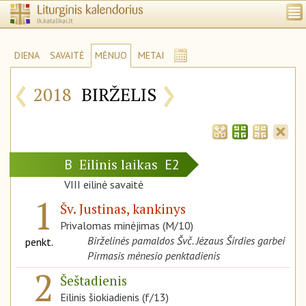
DIENA
SAVAITĖ
MĖNUO
METAI
‹
›
2018
BIRŽELIS
Eilinis laikas
B
E2
VIII eilinė savaitė
1
Šv. Justinas, kankinys
Privalomas minėjimas (M/10)
Birželinės pamaldos Švč. Jėzaus Širdies garbei
penkt.
Pirmasis mėnesio penktadienis
2
Šeštadienis
Eilinis šiokiadienis (f/13)