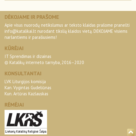
DĖKOJAME IR PRAŠOME
Apie visus nuorodų netikslumus ar teksto klaidas prašome pranešti
info@katalikai.lt
nurodant tikslią klaidos vietą. DĖKOJAME visiems
naršantiems ir parašiusiems!
KŪRĖJAI
IT Sprendimas ir dizainas
© Katalikų interneto tarnyba, 2016–2020
KONSULTANTAI
LVK Liturgijos komisija
Kan. Vygintas Gudeliūnas
Kun. Artūras Kazlauskas
RĖMĖJAI