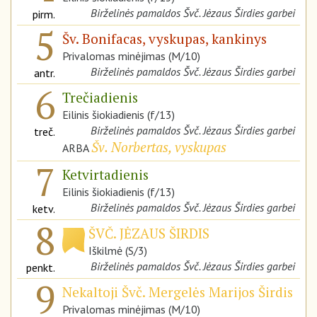
Birželinės pamaldos Švč. Jėzaus Širdies garbei
pirm.
5
Šv. Bonifacas, vyskupas, kankinys
Privalomas minėjimas (M/10)
Birželinės pamaldos Švč. Jėzaus Širdies garbei
antr.
6
Trečiadienis
Eilinis šiokiadienis (f/13)
Birželinės pamaldos Švč. Jėzaus Širdies garbei
treč.
Šv. Norbertas, vyskupas
ARBA
7
Ketvirtadienis
Eilinis šiokiadienis (f/13)
Birželinės pamaldos Švč. Jėzaus Širdies garbei
ketv.
8
ŠVČ. JĖZAUS ŠIRDIS
Iškilmė (S/3)
Birželinės pamaldos Švč. Jėzaus Širdies garbei
penkt.
9
Nekaltoji Švč. Mergelės Marijos Širdis
Privalomas minėjimas (M/10)