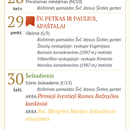
Privalomas minėjimas (M/10)
Birželinės pamaldos Švč. Jėzaus Širdies garbei
ketv.
29
ŠV. PETRAS IR PAULIUS,
APAŠTALAI
penkt.
Iškilmė (S/3)
Birželinės pamaldos Švč. Jėzaus Širdies garbei
Šiaulių vyskupijoje: vyskupo Eugenijaus
Bartulio konsekravimo (1997 m.) metinės
Vilkaviškio vyskupijoje: vyskupo Rimanto
Norvilos konsekravimo (1997 m.) metinės
30
Šeštadienis
Eilinis šiokiadienis (f/13)
Birželinės pamaldos Švč. Jėzaus Širdies garbei
šešt.
Pirmieji šventieji Romos Bažnyčios
ARBA
kankiniai
Švč. Mergelės Marijos šeštadienio
ARBA
minėjimas