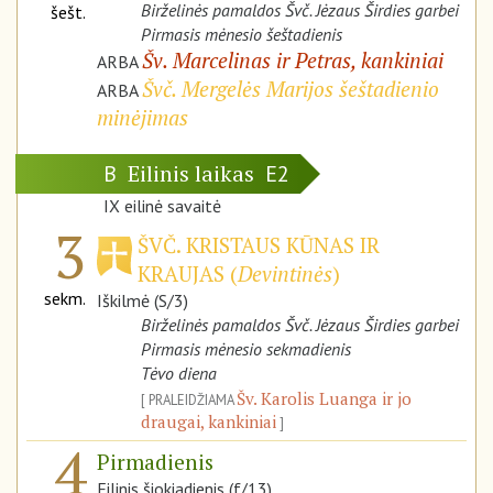
Birželinės pamaldos Švč. Jėzaus Širdies garbei
šešt.
Pirmasis mėnesio šeštadienis
Šv. Marcelinas ir Petras, kankiniai
ARBA
Švč. Mergelės Marijos šeštadienio
ARBA
minėjimas
Eilinis laikas
B
E2
IX eilinė savaitė
3
ŠVČ. KRISTAUS KŪNAS IR
KRAUJAS (
Devintinės
)
sekm.
Iškilmė (S/3)
Birželinės pamaldos Švč. Jėzaus Širdies garbei
Pirmasis mėnesio sekmadienis
Tėvo diena
Šv. Karolis Luanga ir jo
PRALEIDŽIAMA
draugai, kankiniai
4
Pirmadienis
Eilinis šiokiadienis (f/13)