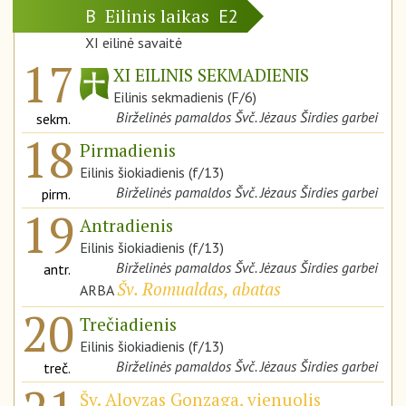
Eilinis laikas
B
E2
XI eilinė savaitė
17
XI EILINIS SEKMADIENIS
Eilinis sekmadienis (F/6)
Birželinės pamaldos Švč. Jėzaus Širdies garbei
sekm.
18
Pirmadienis
Eilinis šiokiadienis (f/13)
Birželinės pamaldos Švč. Jėzaus Širdies garbei
pirm.
19
Antradienis
Eilinis šiokiadienis (f/13)
Birželinės pamaldos Švč. Jėzaus Širdies garbei
antr.
Šv. Romualdas, abatas
ARBA
20
Trečiadienis
Eilinis šiokiadienis (f/13)
Birželinės pamaldos Švč. Jėzaus Širdies garbei
treč.
Šv. Aloyzas Gonzaga, vienuolis