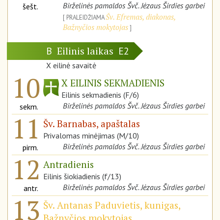
Birželinės pamaldos Švč. Jėzaus Širdies garbei
šešt.
Šv. Efremas, diakonas,
PRALEIDŽIAMA
Bažnyčios mokytojas
Eilinis laikas
B
E2
X eilinė savaitė
10
X EILINIS SEKMADIENIS
Eilinis sekmadienis (F/6)
Birželinės pamaldos Švč. Jėzaus Širdies garbei
sekm.
11
Šv. Barnabas, apaštalas
Privalomas minėjimas (M/10)
Birželinės pamaldos Švč. Jėzaus Širdies garbei
pirm.
12
Antradienis
Eilinis šiokiadienis (f/13)
Birželinės pamaldos Švč. Jėzaus Širdies garbei
antr.
13
Šv. Antanas Paduvietis, kunigas,
Bažnyčios mokytojas