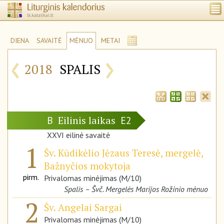
DIENA
SAVAITĖ
MĖNUO
METAI
‹
›
2018
SPALIS
Eilinis laikas
B
E2
XXVI eilinė savaitė
1
Šv. Kūdikėlio Jėzaus Teresė, mergelė,
Bažnyčios mokytoja
pirm.
Privalomas minėjimas (M/10)
Spalis – Švč. Mergelės Marijos Rožinio mėnuo
2
Šv. Angelai Sargai
Privalomas minėjimas (M/10)