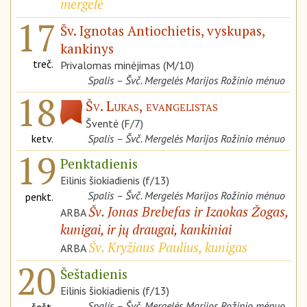
mergelė
17
Šv. Ignotas Antiochietis, vyskupas,
kankinys
treč.
Privalomas minėjimas (M/10)
Spalis – Švč. Mergelės Marijos Rožinio mėnuo
18
Šv. Lukas, evangelistas
Šventė (F/7)
ketv.
Spalis – Švč. Mergelės Marijos Rožinio mėnuo
19
Penktadienis
Eilinis šiokiadienis (f/13)
Spalis – Švč. Mergelės Marijos Rožinio mėnuo
penkt.
Šv. Jonas Brebefas ir Izaokas Žogas,
ARBA
kunigai, ir jų draugai, kankiniai
Šv. Kryžiaus Paulius, kunigas
ARBA
20
Šeštadienis
Eilinis šiokiadienis (f/13)
Spalis – Švč. Mergelės Marijos Rožinio mėnuo