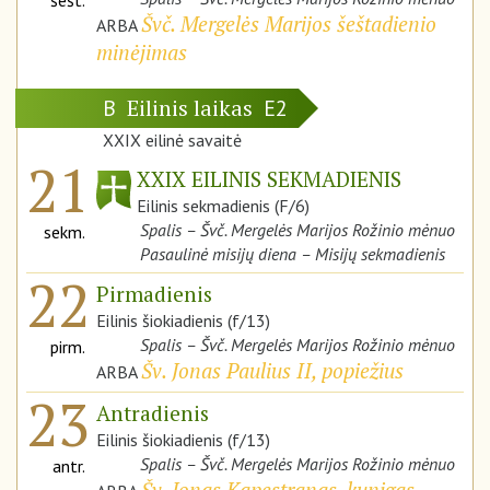
šešt.
Švč. Mergelės Marijos šeštadienio
ARBA
minėjimas
Eilinis laikas
B
E2
XXIX eilinė savaitė
21
XXIX EILINIS SEKMADIENIS
Eilinis sekmadienis (F/6)
Spalis – Švč. Mergelės Marijos Rožinio mėnuo
sekm.
Pasaulinė misijų diena – Misijų sekmadienis
22
Pirmadienis
Eilinis šiokiadienis (f/13)
Spalis – Švč. Mergelės Marijos Rožinio mėnuo
pirm.
Šv. Jonas Paulius II, popiežius
ARBA
23
Antradienis
Eilinis šiokiadienis (f/13)
Spalis – Švč. Mergelės Marijos Rožinio mėnuo
antr.
Šv. Jonas Kapestranas, kunigas