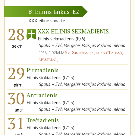
Eilinis laikas
B
E2
XXX eilinė savaitė
28
XXX EILINIS SEKMADIENIS
Eilinis sekmadienis (F/6)
Spalis – Švč. Mergelės Marijos Rožinio mėnuo
sekm.
Šv. Simonas ir Judas (Tadas),
PRALEIDŽIAMA
apaštalai
29
Pirmadienis
Eilinis šiokiadienis (f/13)
Spalis – Švč. Mergelės Marijos Rožinio mėnuo
pirm.
30
Antradienis
Eilinis šiokiadienis (f/13)
Spalis – Švč. Mergelės Marijos Rožinio mėnuo
antr.
31
Trečiadienis
Eilinis šiokiadienis (f/13)
Spalis – Švč. Mergelės Marijos Rožinio mėnuo
treč.