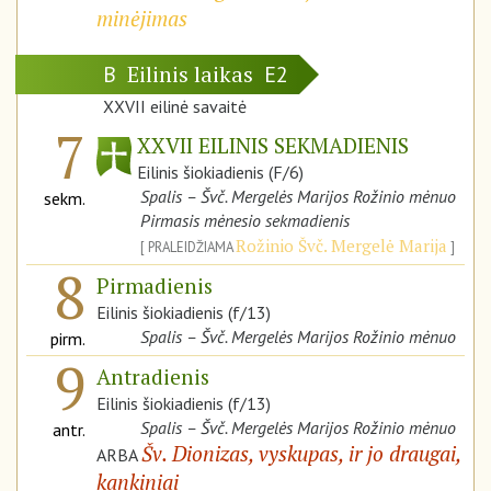
minėjimas
Eilinis laikas
B
E2
XXVII eilinė savaitė
7
XXVII EILINIS SEKMADIENIS
Eilinis šiokiadienis (F/6)
Spalis – Švč. Mergelės Marijos Rožinio mėnuo
sekm.
Pirmasis mėnesio sekmadienis
Rožinio Švč. Mergelė Marija
PRALEIDŽIAMA
8
Pirmadienis
Eilinis šiokiadienis (f/13)
Spalis – Švč. Mergelės Marijos Rožinio mėnuo
pirm.
9
Antradienis
Eilinis šiokiadienis (f/13)
Spalis – Švč. Mergelės Marijos Rožinio mėnuo
antr.
Šv. Dionizas, vyskupas, ir jo draugai,
ARBA
kankiniai