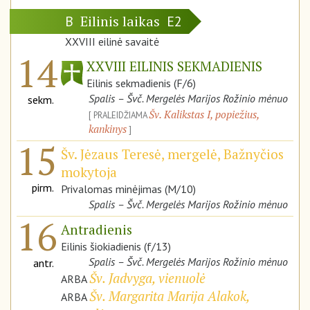
Eilinis laikas
B
E2
XXVIII eilinė savaitė
14
XXVIII EILINIS SEKMADIENIS
Eilinis sekmadienis (F/6)
Spalis – Švč. Mergelės Marijos Rožinio mėnuo
sekm.
Šv. Kalikstas I, popiežius,
PRALEIDŽIAMA
kankinys
15
Šv. Jėzaus Teresė, mergelė, Bažnyčios
mokytoja
pirm.
Privalomas minėjimas (M/10)
Spalis – Švč. Mergelės Marijos Rožinio mėnuo
16
Antradienis
Eilinis šiokiadienis (f/13)
Spalis – Švč. Mergelės Marijos Rožinio mėnuo
antr.
Šv. Jadvyga, vienuolė
ARBA
Šv. Margarita Marija Alakok,
ARBA