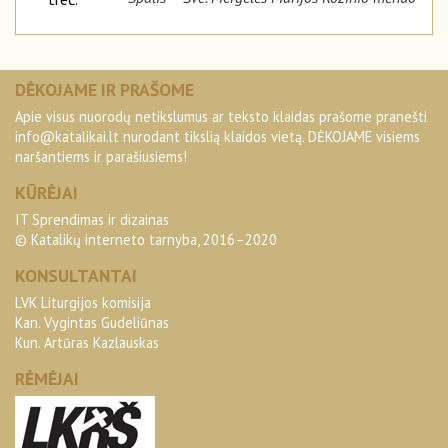
DĖKOJAME IR PRAŠOME
Apie visus nuorodų netikslumus ar teksto klaidas prašome pranešti
info@katalikai.lt
nurodant tikslią klaidos vietą. DĖKOJAME visiems
naršantiems ir parašiusiems!
KŪRĖJAI
IT Sprendimas ir dizainas
© Katalikų interneto tarnyba, 2016–2020
KONSULTANTAI
LVK Liturgijos komisija
Kan. Vygintas Gudeliūnas
Kun. Artūras Kazlauskas
RĖMĖJAI