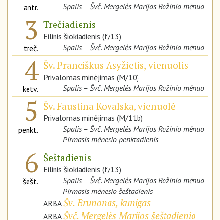
Spalis – Švč. Mergelės Marijos Rožinio mėnuo
antr.
3
Trečiadienis
Eilinis šiokiadienis (f/13)
Spalis – Švč. Mergelės Marijos Rožinio mėnuo
treč.
4
Šv. Pranciškus Asyžietis, vienuolis
Privalomas minėjimas (M/10)
Spalis – Švč. Mergelės Marijos Rožinio mėnuo
ketv.
5
Šv. Faustina Kovalska, vienuolė
Privalomas minėjimas (M/11b)
Spalis – Švč. Mergelės Marijos Rožinio mėnuo
penkt.
Pirmasis mėnesio penktadienis
6
Šeštadienis
Eilinis šiokiadienis (f/13)
Spalis – Švč. Mergelės Marijos Rožinio mėnuo
šešt.
Pirmasis mėnesio šeštadienis
Šv. Brunonas, kunigas
ARBA
Švč. Mergelės Marijos šeštadienio
ARBA