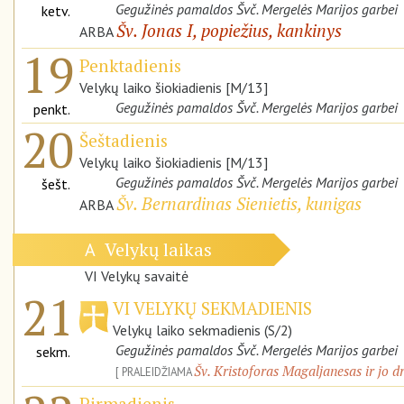
Gegužinės pamaldos Švč. Mergelės Marijos garbei
ketv.
Šv. Jonas I, popiežius, kankinys
ARBA
19
Penktadienis
Velykų laiko šiokiadienis [M/13]
Gegužinės pamaldos Švč. Mergelės Marijos garbei
penkt.
20
Šeštadienis
Velykų laiko šiokiadienis [M/13]
Gegužinės pamaldos Švč. Mergelės Marijos garbei
šešt.
Šv. Bernardinas Sienietis, kunigas
ARBA
Velykų laikas
A
VI Velykų savaitė
21
VI VELYKŲ SEKMADIENIS
Velykų laiko sekmadienis (S/2)
Gegužinės pamaldos Švč. Mergelės Marijos garbei
sekm.
Šv. Kristoforas Magaljanesas ir jo d
PRALEIDŽIAMA
Pirmadienis