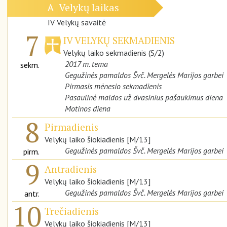
Velykų laikas
A
IV Velykų savaitė
7
IV VELYKŲ SEKMADIENIS
Velykų laiko sekmadienis (S/2)
2017 m. tema
sekm.
Gegužinės pamaldos Švč. Mergelės Marijos garbei
Pirmasis mėnesio sekmadienis
Pasaulinė maldos už dvasinius pašaukimus diena
Motinos diena
8
Pirmadienis
Velykų laiko šiokiadienis [M/13]
Gegužinės pamaldos Švč. Mergelės Marijos garbei
pirm.
9
Antradienis
Velykų laiko šiokiadienis [M/13]
Gegužinės pamaldos Švč. Mergelės Marijos garbei
antr.
10
Trečiadienis
Velykų laiko šiokiadienis [M/13]