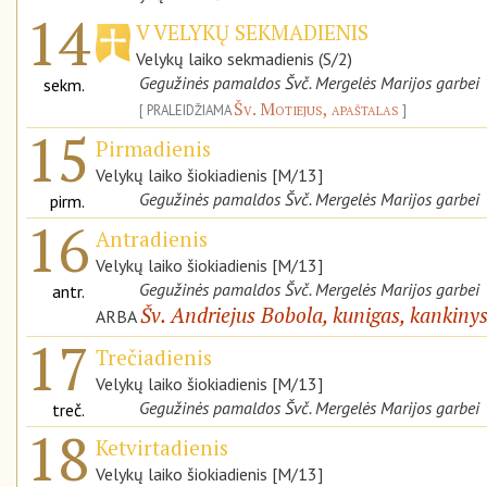
14
V VELYKŲ SEKMADIENIS
Velykų laiko sekmadienis (S/2)
Gegužinės pamaldos Švč. Mergelės Marijos garbei
sekm.
Šv. Motiejus, apaštalas
PRALEIDŽIAMA
15
Pirmadienis
Velykų laiko šiokiadienis [M/13]
Gegužinės pamaldos Švč. Mergelės Marijos garbei
pirm.
16
Antradienis
Velykų laiko šiokiadienis [M/13]
Gegužinės pamaldos Švč. Mergelės Marijos garbei
antr.
Šv. Andriejus Bobola, kunigas, kankiny
ARBA
17
Trečiadienis
Velykų laiko šiokiadienis [M/13]
Gegužinės pamaldos Švč. Mergelės Marijos garbei
treč.
18
Ketvirtadienis
Velykų laiko šiokiadienis [M/13]