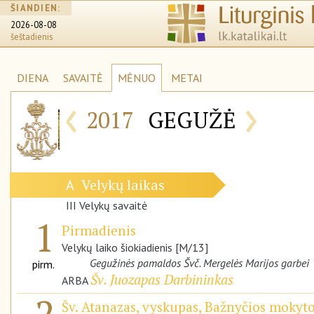
ŠIANDIEN:
2026-08-08
šeštadienis
DIENA
SAVAITĖ
MĖNUO
METAI
‹
›
2017
GEGUŽĖ
Velykų laikas
A
III Velykų savaitė
1
Pirmadienis
Velykų laiko šiokiadienis [M/13]
Gegužinės pamaldos Švč. Mergelės Marijos garbei
pirm.
Šv. Juozapas Darbininkas
ARBA
2
Šv. Atanazas, vyskupas, Bažnyčios mokyto