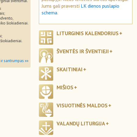
rginiai šventimai.
Jums gali praversti
LK dienos puslapio
s
schema
.
ais;
advento,
iko šiokiadieniai.
LITURGINIS KALENDORIUS
i;
 šiokiadieniai.
ŠVENTĖS IR ŠVENTIEJI
 ir santrumpas »»
SKAITINIAI
MIŠIOS
VISUOTINĖS MALDOS
VALANDŲ LITURGIJA