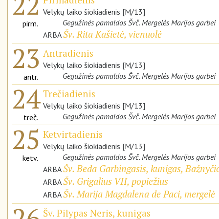
22
Velykų laiko šiokiadienis [M/13]
Gegužinės pamaldos Švč. Mergelės Marijos garbei
pirm.
Šv. Rita Kašietė, vienuolė
ARBA
23
Antradienis
Velykų laiko šiokiadienis [M/13]
Gegužinės pamaldos Švč. Mergelės Marijos garbei
antr.
24
Trečiadienis
Velykų laiko šiokiadienis [M/13]
Gegužinės pamaldos Švč. Mergelės Marijos garbei
treč.
25
Ketvirtadienis
Velykų laiko šiokiadienis [M/13]
Gegužinės pamaldos Švč. Mergelės Marijos garbei
ketv.
Šv. Beda Garbingasis, kunigas, Bažnyči
ARBA
Šv. Grigalius VII, popiežius
ARBA
Šv. Marija Magdalena de Paci, mergelė
ARBA
26
Šv. Pilypas Neris, kunigas