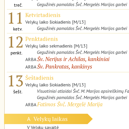
Gegužinės pamaldos Švč. Mergelės Marijos garbei
treč.
11
Ketvirtadienis
Velykų laiko šiokiadienis [M/13]
Gegužinės pamaldos Švč. Mergelės Marijos garbei
ketv.
12
Penktadienis
Velykų laiko sekmadienis [M/13]
Gegužinės pamaldos Švč. Mergelės Marijos garbei
penkt.
Šv. Nerijus ir Achilas, kankiniai
ARBA
Šv. Pankratas, kankinys
ARBA
13
Šeštadienis
Velykų laiko šiokiadienis [M/13]
Visuotiniai atlaidai Švč. M. Marijos apsireiškimų 
šešt.
Gegužinės pamaldos Švč. Mergelės Marijos garbei
Fatimos Švč. Mergelė Marija
ARBA
Velykų laikas
A
V Velykų savaitė