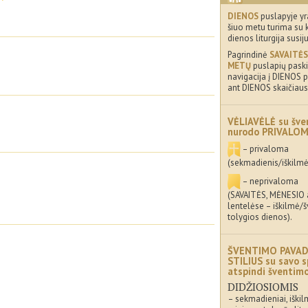
DIENOS
puslapyje yr
šiuo metu turima su 
dienos liturgija susij
Pagrindinė
SAVAITĖS
METŲ
puslapių paskir
navigacija į DIENOS p
ant DIENOS skaičiaus
VĖLIAVĖLĖ su šve
nurodo PRIVALO
– privaloma
(sekmadienis/iškilmė
– neprivaloma
(SAVAITĖS, MĖNESIO
lentelėse – iškilmė/
tolygios dienos).
ŠVENTIMO PAVAD
STILIUS su savo s
atspindi šventi
DIDŽIOSIOMIS
– sekmadieniai, iškil