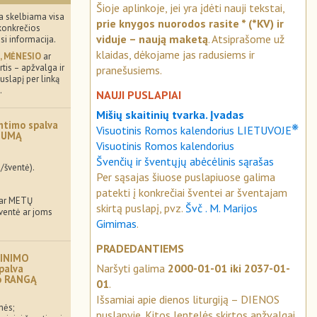
Šioje aplinkoje, jei yra įdėti nauji tekstai,
a skelbiama visa
prie knygos nuorodos rasite * (*KV) ir
konkrečios
viduje – naują maketą
. Atsiprašome už
usi informacija.
klaidas, dėkojame jas radusiems ir
, MĖNESIO
ar
tis – apžvalga ir
pranešusiems.
uslapį per linką
.
NAUJI PUSLAPIAI
Mišių skaitinių tvarka. Įvadas
ntimo spalva
❋
Visuotinis Romos kalendorius LIETUVOJE
MUMĄ
Visuotinis Romos kalendorius
Švenčių ir šventųjų abėcėlinis sąrašas
/šventė).
Per sąsajas šiuose puslapiuose galima
patekti į konkrečiai šventei ar šventajam
 ar METŲ
skirtą puslapį, pvz.
Švč . M. Marijos
šventė ar joms
Gimimas
.
PRADEDANTIEMS
INIMO
Naršyti galima
2000-01-01 iki 2037-01-
palva
mo RANGĄ
01
.
Išsamiai apie dienos liturgiją – DIENOS
mės;
puslapyje. Kitos lentelės skirtos apžvalgai.