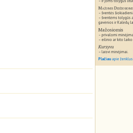
– ir joms tolygūs litu
Mažomis Didžiosiomi
– šventės šiokiadieni
– šventėms tolygūs 
gavėnios ir Kalėdų la
Mažosiomis
– privalomi minėjima
– eilinio ar kito laiko
Kursyvu
– laisvi minėjimai.
Plačiau
apie ženklus