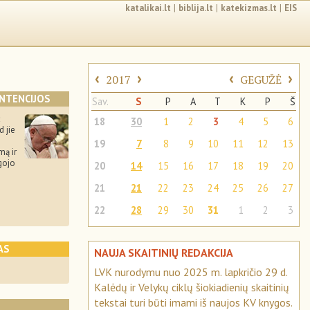
katalikai.lt
|
biblija.lt
|
katekizmas.lt
|
EIS
‹
›
‹
›
2017
GEGUŽĖ
INTENCIJOS
Sav.
S
P
A
T
K
P
Š
ž
18
30
1
2
3
4
5
6
d jie
19
7
8
9
10
11
12
13
mą ir
gojo
20
14
15
16
17
18
19
20
21
21
22
23
24
25
26
27
22
28
29
30
31
1
2
3
AS
NAUJA SKAITINIŲ REDAKCIJA
LVK nurodymu nuo 2025 m. lapkričio 29 d.
Kalėdų ir Velykų ciklų šiokiadienių skaitinių
tekstai turi būti imami iš naujos KV knygos.