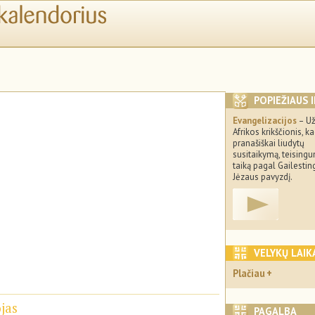
POPIEŽIAUS 
Evangelizacijos
– U
Afrikos krikščionis, ka
pranašiškai liudytų
susitaikymą, teisingu
taiką pagal Gailestin
Jėzaus pavyzdį.
VELYKŲ LAIK
Plačiau
jas
PAGALBA