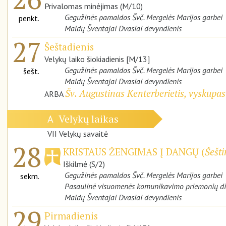
Privalomas minėjimas (M/10)
Gegužinės pamaldos Švč. Mergelės Marijos garbei
penkt.
Maldų Šventajai Dvasiai devyndienis
27
Šeštadienis
Velykų laiko šiokiadienis [M/13]
Gegužinės pamaldos Švč. Mergelės Marijos garbei
šešt.
Maldų Šventajai Dvasiai devyndienis
Šv. Augustinas Kenterberietis, vyskupas
ARBA
Velykų laikas
A
VII Velykų savaitė
28
KRISTAUS ŽENGIMAS Į DANGŲ (
Šešti
Iškilmė (S/2)
Gegužinės pamaldos Švč. Mergelės Marijos garbei
sekm.
Pasaulinė visuomenės komunikavimo priemonių d
Maldų Šventajai Dvasiai devyndienis
29
Pirmadienis