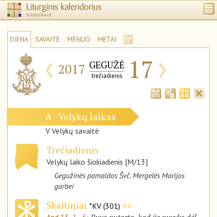
DIENA
SAVAITĖ
MĖNUO
METAI
‹
›
17
GEGUŽĖ
2017
trečiadienis
Velykų laikas
A
V Velykų savaitė
Trečiadienis
Velykų laiko šiokiadienis [M/13]
Gegužinės pamaldos Švč. Mergelės Marijos
garbei
Skaitiniai
*KV (301)