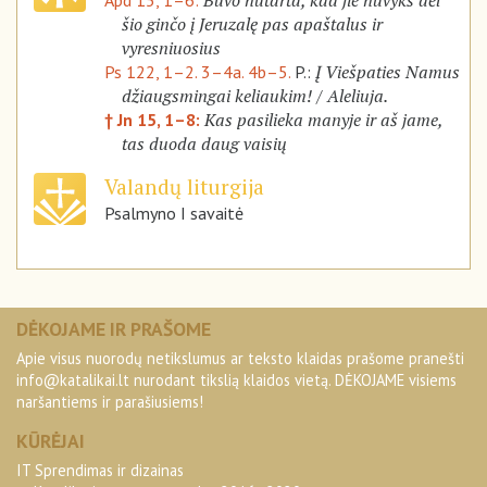
Buvo nutarta, kad jie nuvyks dėl
Apd 15, 1–6:
šio ginčo į Jeruzalę pas apaštalus ir
vyresniuosius
Į Viešpaties Namus
Ps 122, 1–2. 3–4a. 4b–5.
P.:
džiaugsmingai keliaukim! / Aleliuja.
Kas pasilieka manyje ir aš jame,
† Jn 15, 1–8:
tas duoda daug vaisių
Valandų liturgija
Psalmyno I savaitė
DĖKOJAME IR PRAŠOME
Apie visus nuorodų netikslumus ar teksto klaidas prašome pranešti
info@katalikai.lt
nurodant tikslią klaidos vietą. DĖKOJAME visiems
naršantiems ir parašiusiems!
KŪRĖJAI
IT Sprendimas ir dizainas