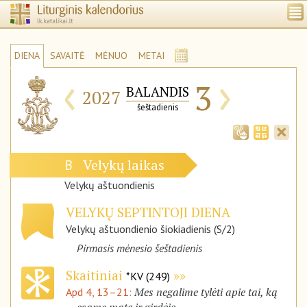
DIENA
SAVAITĖ
MĖNUO
METAI
‹
›
3
BALANDIS
2027
šeštadienis
Velykų laikas
B
Velykų aštuondienis
VELYKŲ SEPTINTOJI DIENA
Velykų aštuondienio šiokiadienis (S/2)
Pirmasis mėnesio šeštadienis
Skaitiniai
*KV (249)
Mes negalime tylėti apie tai, ką
Apd 4, 13–21: