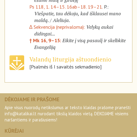
esame matę ir girdėję
Ps 118, 1. 14–15. 16ab–18. 19–21.
P.:
Viešpatie, tau dėkoju, kad išklausei mano
maldą. / Aleliuja.
Velykų aukai
∆ Sekvencija (neprivaloma):
didingai...
Eikite į visą pasaulį ir skelbkite
† Mk 16, 9–15:
Evangeliją
Valandų liturgija aštuondienio
[Psalmės iš I savaitės sekmadienio]
DĖKOJAME IR PRAŠOME
Apie visus nuorodų netikslumus ar teksto klaidas prašome pranešti
info@katalikai.lt
nurodant tikslią klaidos vietą. DĖKOJAME visiems
naršantiems ir parašiusiems!
KŪRĖJAI