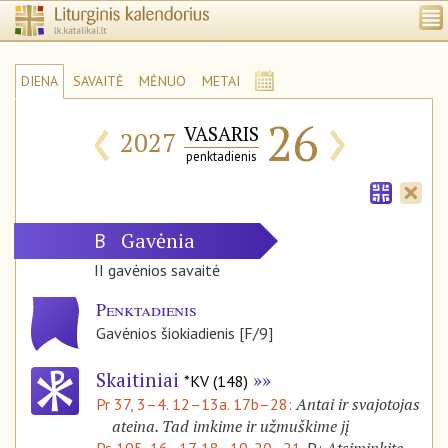
DIENA
SAVAITĖ
MĖNUO
METAI
‹
›
26
VASARIS
2027
penktadienis
Gavėnia
B
II gavėnios savaitė
Penktadienis
Gavėnios šiokiadienis [F/9]
Skaitiniai
*KV (148)
Antai ir svajotojas
Pr 37, 3–4. 12–13a. 17b–28:
ateina. Tad imkime ir užmuškime jį