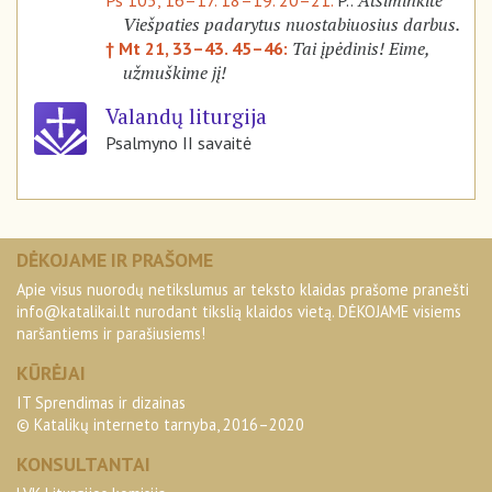
Atsiminkite
Ps 105, 16–17. 18–19. 20–21.
P.:
Viešpaties padarytus nuostabiuosius darbus.
Tai įpėdinis! Eime,
† Mt 21, 33–43. 45–46:
užmuškime jį!
Valandų liturgija
Psalmyno II savaitė
DĖKOJAME IR PRAŠOME
Apie visus nuorodų netikslumus ar teksto klaidas prašome pranešti
info@katalikai.lt
nurodant tikslią klaidos vietą. DĖKOJAME visiems
naršantiems ir parašiusiems!
KŪRĖJAI
IT Sprendimas ir dizainas
© Katalikų interneto tarnyba, 2016–2020
KONSULTANTAI