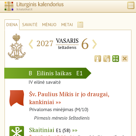
DIENA
SAVAITĖ
MĖNUO
METAI
‹
›
6
VASARIS
2027
šeštadienis
Eilinis laikas
B
E1
IV eilinė savaitė
Šv. Paulius Mikis ir jo draugai,
kankiniai
Privalomas minėjimas (M/10)
Pirmasis mėnesio šeštadienis
Skaitiniai
E1 (58)