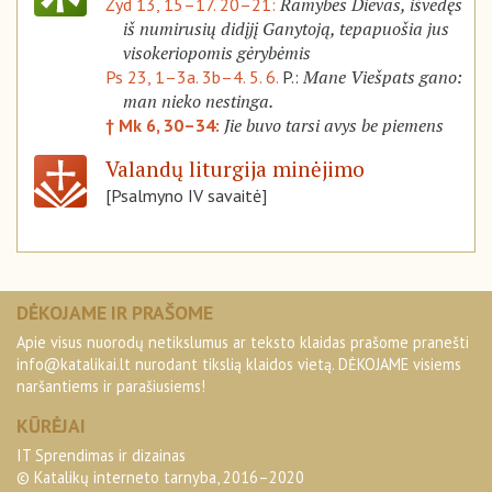
Ramybės Dievas, išvedęs
Žyd 13, 15–17. 20–21:
iš numirusių didįjį Ganytoją, tepapuošia jus
visokeriopomis gėrybėmis
Mane Viešpats gano:
Ps 23, 1–3a. 3b–4. 5. 6.
P.:
man nieko nestinga.
Jie buvo tarsi avys be piemens
† Mk 6, 30–34:
Valandų liturgija minėjimo
[Psalmyno IV savaitė]
DĖKOJAME IR PRAŠOME
Apie visus nuorodų netikslumus ar teksto klaidas prašome pranešti
info@katalikai.lt
nurodant tikslią klaidos vietą. DĖKOJAME visiems
naršantiems ir parašiusiems!
KŪRĖJAI
IT Sprendimas ir dizainas
© Katalikų interneto tarnyba, 2016–2020