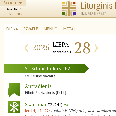
ŠIANDIEN:
2026-08-07
penktadienis
DIENA
SAVAITĖ
MĖNUO
METAI
‹
›
28
LIEPA
2026
antradienis
Eilinis laikas
A
E2
XVII eilinė savaitė
Antradienis
Eilinis šiokiadienis (f/13)
Skaitiniai
E2 (241)
Atsimink, Viešpatie, savo sandorą s
Jer 14, 17–22: