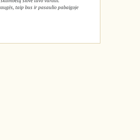
 skambėtų šlovė tavo vardui.
ugės, taip bus ir pasaulio pabaigoje