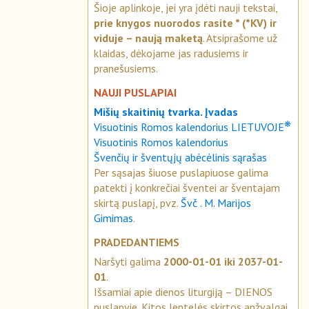
Šioje aplinkoje, jei yra įdėti nauji tekstai,
prie knygos nuorodos rasite * (*KV) ir
viduje – naują maketą
. Atsiprašome už
klaidas, dėkojame jas radusiems ir
pranešusiems.
NAUJI PUSLAPIAI
Mišių skaitinių tvarka. Įvadas
❋
Visuotinis Romos kalendorius LIETUVOJE
Visuotinis Romos kalendorius
Švenčių ir šventųjų abėcėlinis sąrašas
Per sąsajas šiuose puslapiuose galima
patekti į konkrečiai šventei ar šventajam
skirtą puslapį, pvz.
Švč . M. Marijos
Gimimas
.
PRADEDANTIEMS
Naršyti galima
2000-01-01 iki 2037-01-
01
.
Išsamiai apie dienos liturgiją – DIENOS
puslapyje. Kitos lentelės skirtos apžvalgai.