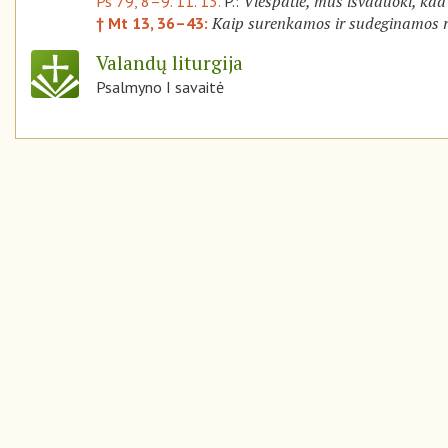
Viešpatie, mus išvaduoki, kad
Ps 79, 8–9. 11. 13.
P.:
Kaip surenkamos ir sudeginamos ra
† Mt 13, 36–43:
Valandų liturgija
Psalmyno I savaitė