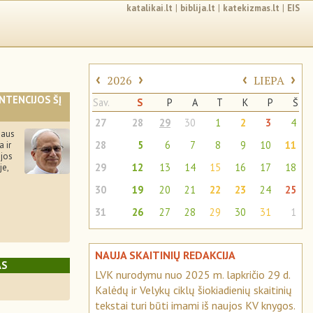
katalikai.lt
|
biblija.lt
|
katekizmas.lt
|
EIS
‹
›
‹
›
2026
LIEPA
INTENCIJOS ŠĮ
Sav.
S
P
A
T
K
P
Š
27
28
29
30
1
2
3
4
gaus
28
5
6
7
8
9
10
11
 ir
jos
29
12
13
14
15
16
17
18
je,
30
19
20
21
22
23
24
25
31
26
27
28
29
30
31
1
NAUJA SKAITINIŲ REDAKCIJA
AS
LVK nurodymu nuo 2025 m. lapkričio 29 d.
Kalėdų ir Velykų ciklų šiokiadienių skaitinių
tekstai turi būti imami iš naujos KV knygos.