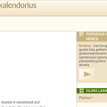
POPIEŽIAUS 
MĖNESĮ
Bendroji
– kad žmo
gyvybė būtų gerbiama
ginama kiekviename 
egzistencijos tarpsny
pripažįstant ją Dievo
dovana.
EILINIS LAIK
Plačiau
u mumis ir nenutrauk jos!