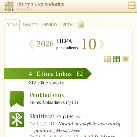
DIENA
SAVAITĖ
MĖNUO
METAI
‹
›
10
LIEPA
2026
penktadienis
Eilinis laikas
A
E2
XIV eilinė savaitė
Penktadienis
Eilinis šiokiadienis (f/13)
Skaitiniai
E2 (206)
Niekad nesakykite savo rankų
Oz 14, 2–10:
padarui: „Mūsų Dieve“