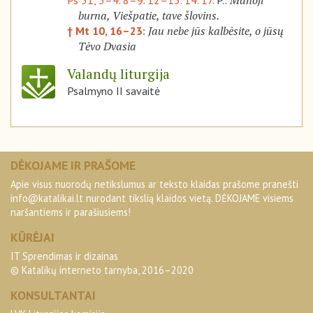
Manoji
Ps 51, 3–4. 8–9. 12–13. 14. 17.
P.:
burna, Viešpatie, tave šlovins.
Jau nebe jūs kalbėsite, o jūsų
† Mt 10, 16–23:
Tėvo Dvasia
Valandų liturgija
Psalmyno II savaitė
DĖKOJAME IR PRAŠOME
Apie visus nuorodų netikslumus ar teksto klaidas prašome pranešti
info@katalikai.lt
nurodant tikslią klaidos vietą. DĖKOJAME visiems
naršantiems ir parašiusiems!
KŪRĖJAI
IT Sprendimas ir dizainas
© Katalikų interneto tarnyba, 2016–2020
KONSULTANTAI