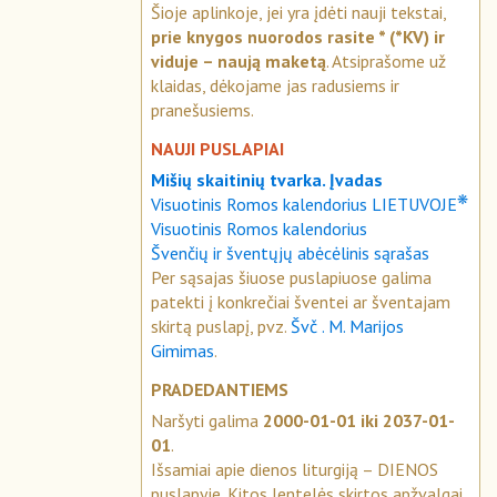
Šioje aplinkoje, jei yra įdėti nauji tekstai,
prie knygos nuorodos rasite * (*KV) ir
viduje – naują maketą
. Atsiprašome už
klaidas, dėkojame jas radusiems ir
pranešusiems.
NAUJI PUSLAPIAI
Mišių skaitinių tvarka. Įvadas
❋
Visuotinis Romos kalendorius LIETUVOJE
Visuotinis Romos kalendorius
Švenčių ir šventųjų abėcėlinis sąrašas
Per sąsajas šiuose puslapiuose galima
patekti į konkrečiai šventei ar šventajam
skirtą puslapį, pvz.
Švč . M. Marijos
Gimimas
.
PRADEDANTIEMS
Naršyti galima
2000-01-01 iki 2037-01-
01
.
Išsamiai apie dienos liturgiją – DIENOS
puslapyje. Kitos lentelės skirtos apžvalgai.