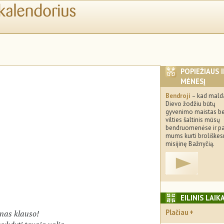
POPIEŽIAUS 
MĖNESĮ
Bendroji
– kad mald
Dievo žodžiu būtų
gyvenimo maistas be
vilties šaltinis mūsų
bendruomenėse ir p
mums kurti broliškesn
misijinę Bažnyčią.
EILINIS LAIK
Plačiau
rnas klauso!