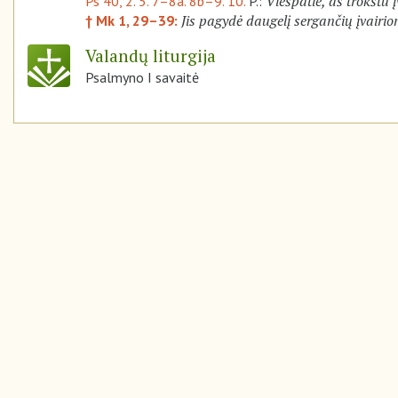
Viešpatie, aš trokštu į
Ps 40, 2. 5. 7–8a. 8b–9. 10.
P.:
Jis pagydė daugelį sergančių įvairio
† Mk 1, 29–39:
Valandų liturgija
Psalmyno I savaitė