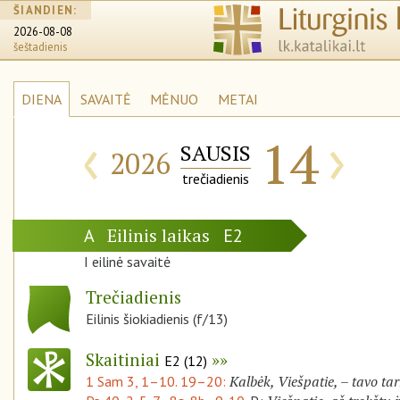
ŠIANDIEN:
2026-08-08
šeštadienis
DIENA
SAVAITĖ
MĖNUO
METAI
‹
›
14
SAUSIS
2026
trečiadienis
Eilinis laikas
A
E2
I eilinė savaitė
Trečiadienis
Eilinis šiokiadienis (f/13)
Skaitiniai
E2 (12)
Kalbėk, Viešpatie, – tavo ta
1 Sam 3, 1–10. 19–20: