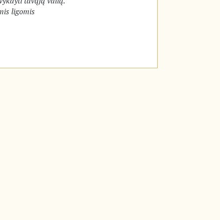
vykdyti tavąją valią.
mis ligomis