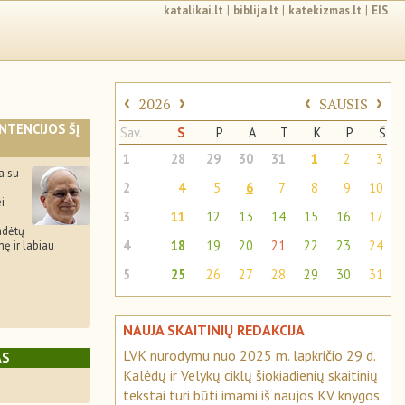
katalikai.lt
|
biblija.lt
|
katekizmas.lt
|
EIS
‹
›
‹
›
2026
SAUSIS
INTENCIJOS ŠĮ
Sav.
S
P
A
T
K
P
Š
1
28
29
30
31
1
2
3
a su
2
4
5
6
7
8
9
10
i
3
11
12
13
14
15
16
17
adėtų
4
18
19
20
21
22
23
24
ę ir labiau
5
25
26
27
28
29
30
31
NAUJA SKAITINIŲ REDAKCIJA
LVK nurodymu nuo 2025 m. lapkričio 29 d.
AS
Kalėdų ir Velykų ciklų šiokiadienių skaitinių
tekstai turi būti imami iš naujos KV knygos.