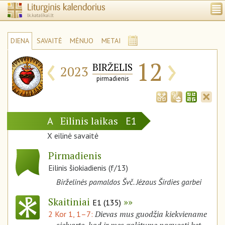
DIENA
SAVAITĖ
MĖNUO
METAI
‹
›
12
BIRŽELIS
2023
pirmadienis
Eilinis laikas
A
E1
X eilinė savaitė
Pirmadienis
Eilinis šiokiadienis (f/13)
Birželinės pamaldos Švč. Jėzaus Širdies garbei
Skaitiniai
E1 (135)
Dievas mus guodžia kiekviename
2 Kor 1, 1–7: