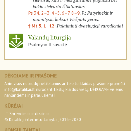
sielvarte, kad ir mes galėtume paguosti bet
kokio sielvarto ištiktuosius
Patyrinėkit ir
Ps 34, 2–3. 4–5. 6–7. 8–9.
P.:
pamatysit, koksai Viešpats geras.
Palaiminti dvasingieji vargdieniai
† Mt 5, 1–12:
Valandų liturgija
Psalmyno II savaitė
DĖKOJAME IR PRAŠOME
Apie visus nuorodų netikslumus ar teksto klaidas prašome pranešti
info@katalikai.lt
nurodant tikslią klaidos vietą. DĖKOJAME visiems
naršantiems ir parašiusiems!
KŪRĖJAI
IT Sprendimas ir dizainas
© Katalikų interneto tarnyba, 2016–2020
KONSULTANTAI