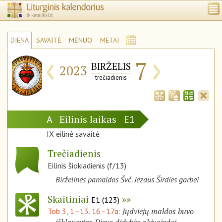
DIENA
SAVAITĖ
MĖNUO
METAI
‹
›
7
BIRŽELIS
2023
trečiadienis
Eilinis laikas
A
E1
IX eilinė savaitė
Trečiadienis
Eilinis šiokiadienis (f/13)
Birželinės pamaldos Švč. Jėzaus Širdies garbei
Skaitiniai
E1 (123)
Jųdviejų maldos buvo
Tob 3, 1–13. 16–17a: