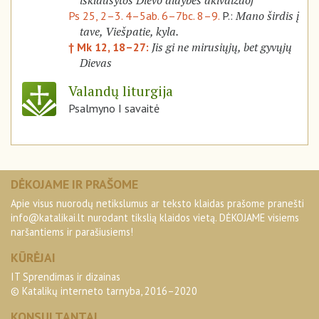
išklausytos Dievo didybės akivaizdoj
Mano širdis į
Ps 25, 2–3. 4–5ab. 6–7bc. 8–9.
P.:
tave, Viešpatie, kyla.
Jis gi ne mirusiųjų, bet gyvųjų
† Mk 12, 18–27:
Dievas
Valandų liturgija
Psalmyno I savaitė
DĖKOJAME IR PRAŠOME
Apie visus nuorodų netikslumus ar teksto klaidas prašome pranešti
info@katalikai.lt
nurodant tikslią klaidos vietą. DĖKOJAME visiems
naršantiems ir parašiusiems!
KŪRĖJAI
IT Sprendimas ir dizainas
© Katalikų interneto tarnyba, 2016–2020
KONSULTANTAI