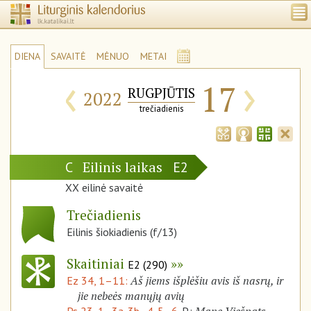
DIENA
SAVAITĖ
MĖNUO
METAI
‹
›
17
RUGPJŪTIS
2022
trečiadienis
Eilinis laikas
C
E2
XX eilinė savaitė
Trečiadienis
Eilinis šiokiadienis (f/13)
Skaitiniai
E2 (290)
Aš jiems išplėšiu avis iš nasrų, ir
Ez 34, 1–11:
jie nebeės manųjų avių