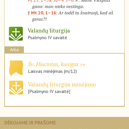
Mane Viešpats
Ps 23, 1–3a. 3b–4. 5–6.
P.:
gano: man nieko nestinga.
Ar todėl tu šnairuoji, kad aš
† Mt 20, 1–16:
geras?!
Valandų liturgija
Psalmyno IV savaitė
Arba
Šv. Hiacintas, kunigas
Laisvas minėjimas (m/12)
Valandų liturgija minėjimo
[Psalmyno IV savaitė]
DĖKOJAME IR PRAŠOME