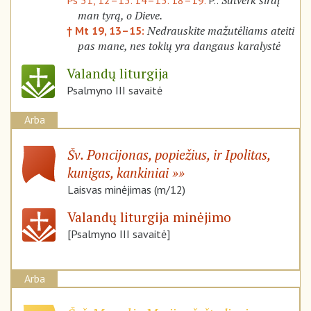
Sutverk širdį
Ps 51, 12–13. 14–15. 18–19.
P.:
man tyrą, o Dieve.
Nedrauskite mažutėliams ateiti
† Mt 19, 13–15:
pas mane, nes tokių yra dangaus karalystė
Valandų liturgija
Psalmyno III savaitė
Arba
Šv. Poncijonas, popiežius, ir Ipolitas,
kunigas, kankiniai
Laisvas minėjimas (m/12)
Valandų liturgija minėjimo
[Psalmyno III savaitė]
Arba