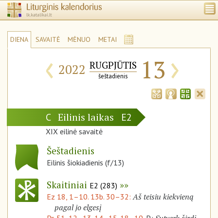
DIENA
SAVAITĖ
MĖNUO
METAI
‹
›
13
RUGPJŪTIS
2022
šeštadienis
Eilinis laikas
C
E2
XIX eilinė savaitė
Šeštadienis
Eilinis šiokiadienis (f/13)
Skaitiniai
E2 (283)
Aš teisiu kiekvieną
Ez 18, 1–10. 13b. 30–32:
pagal jo elgesį