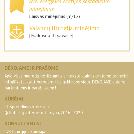
Švč. Mergelės Marijos šeštadienio
minėjimas
Laisvas minėjimas (m/12)
Valandų liturgija minėjimo
[Psalmyno III savaitė]
DĖKOJAME IR PRAŠOME
Apie visus nuorodų netikslumus ar teksto klaidas prašome pranešti
info@katalikai.lt
nurodant tikslią klaidos vietą. DĖKOJAME visiems
naršantiems ir parašiusiems!
KŪRĖJAI
IT Sprendimas ir dizainas
© Katalikų interneto tarnyba, 2016–2020
KONSULTANTAI
LVK Liturgijos komisija