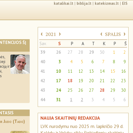
katalikai.lt
|
biblija.lt
|
katekizmas.lt
|
EIS
‹
›
‹
›
2021
SPALIS
INTENCIJOS ŠĮ
Sav.
S
P
A
T
K
P
Š
39
26
27
28
29
30
1
2
ės,
40
3
4
5
6
7
8
9
ieji
ciją ir
41
10
11
12
13
14
15
16
i,
os
42
17
18
19
20
21
22
23
43
24
25
26
27
28
29
30
44
31
1
2
3
4
5
6
NTASIS
NAUJA SKAITINIŲ REDAKCIJA
 ir Judo (Tado)
LVK nurodymu nuo 2025 m. lapkričio 29 d.
Kalėdų ir Velykų ciklų šiokiadienių skaitinių