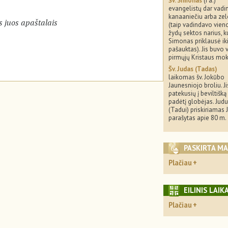
Šv. Simonas
(I a.)
evangelistų dar vad
kanaaniečiu arba zel
s juos apaštalais
(taip vadindavo vien
žydų sektos narius, ku
Simonas priklausė ik
pašauktas). Jis buvo 
pirmųjų Kristaus mok
Šv. Judas (Tadas)
laikomas šv. Jokūbo
Jaunesniojo broliu. Ji
patekusių į beviltišką
padėtį globėjas. Judu
(Tadui) priskiriamas 
parašytas apie 80 m.
PASKIRTA M
Plačiau
EILINIS LAIK
Plačiau