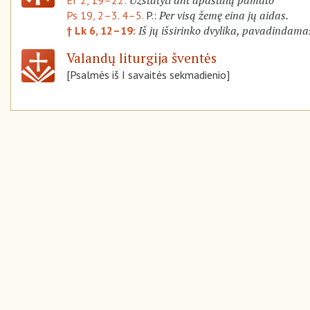
Per visą žemę eina jų aidas.
Ps 19, 2–3. 4–5.
P.:
Iš jų išsirinko dvylika, pavadindama
† Lk 6, 12–19:
Valandų liturgija šventės
[Psalmės iš I savaitės sekmadienio]