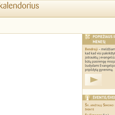
POPIEŽIAUS 
MĖNESĮ
Bendroji
– meldžiam
kad kad visi pakrikštyt
įsitrauktų į evangeliza
būtų pasirengę misija
liudydami Evangelij
pripildytą gyvenimą.
ŠVENTĖ/ŠVE
Šv. apaštalų Simono
šventė