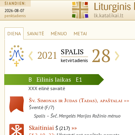
ŠIANDIEN:
2026-08-07
penktadienis
DIENA
SAVAITĖ
MĖNUO
METAI
‹
›
28
SPALIS
2021
ketvirtadienis
Eilinis laikas
B
E1
XXX eilinė savaitė
Šv. Simonas ir Judas (Tadas), apaštalai
Šventė (F/7)
Spalis – Švč. Mergelės Marijos Rožinio mėnuo
Skaitiniai
Š (217)
Užstatyti ant apaštalų pamato
Ef 2, 19–22: