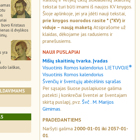
inamas
tekstai turi būti imami iš naujos KV knygos.
otu
Šioje aplinkoje, jei yra įdėti nauji tekstai,
os
prie knygos nuorodos rasite * (*KV) ir
riai
i buvo Kristaus
viduje – naują maketą
. Atsiprašome už
vienas iš dvylikos
klaidas, dėkojame jas radusiems ir
inių.
pranešusiems.
NAUJI PUSLAPIAI
s yra
Mišių skaitinių tvarka. Įvadas
i
❋
Visuotinis Romos kalendorius LIETUVOJE
Judo laiškas,
Visuotinis Romos kalendorius
Švenčių ir šventųjų abėcėlinis sąrašas
Per sąsajas šiuose puslapiuose galima
ALDAVIMAMS
patekti į konkrečiai šventei ar šventajam
skirtą puslapį, pvz.
Švč . M. Marijos
Gimimas
.
AS
PRADEDANTIEMS
Naršyti galima
2000-01-01 iki 2037-01-
01
.