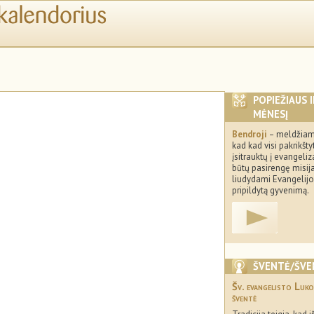
POPIEŽIAUS 
MĖNESĮ
Bendroji
– meldžiam
kad kad visi pakrikštyt
įsitrauktų į evangeliza
būtų pasirengę misija
liudydami Evangelij
pripildytą gyvenimą.
ŠVENTĖ/ŠVE
Šv. evangelisto Luko
šventė