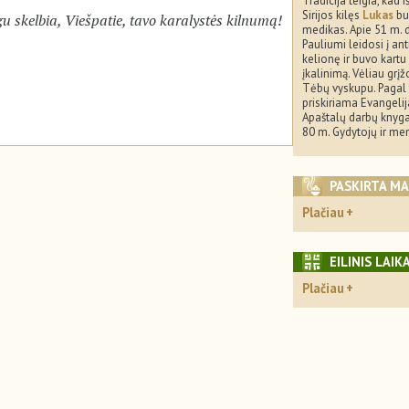
Tradicija teigia, kad i
Sirijos kilęs
Lukas
bu
egu skelbia, Viešpatie, tavo karalystės kilnumą!
medikas. Apie 51 m. 
Pauliumi leidosi į an
kelionę ir buvo kartu
įkalinimą. Vėliau grįžo
Tėbų vyskupu. Pagal t
priskiriama Evangelij
Apaštalų darbų knyga
80 m. Gydytojų ir me
PASKIRTA M
Plačiau
EILINIS LAIK
Plačiau