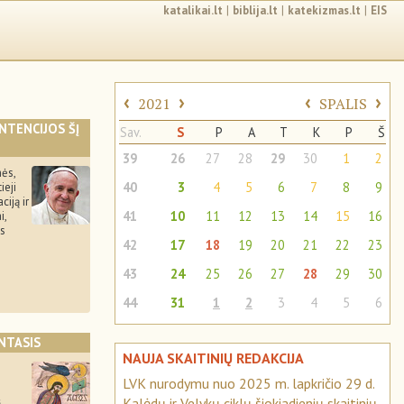
katalikai.lt
|
biblija.lt
|
katekizmas.lt
|
EIS
‹
›
‹
›
2021
SPALIS
INTENCIJOS ŠĮ
Sav.
S
P
A
T
K
P
Š
39
26
27
28
29
30
1
2
ės,
40
3
4
5
6
7
8
9
ieji
ciją ir
41
10
11
12
13
14
15
16
i,
os
42
17
18
19
20
21
22
23
43
24
25
26
27
28
29
30
44
31
1
2
3
4
5
6
NTASIS
NAUJA SKAITINIŲ REDAKCIJA
LVK nurodymu nuo 2025 m. lapkričio 29 d.
Kalėdų ir Velykų ciklų šiokiadienių skaitinių