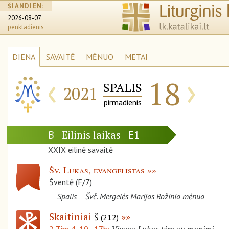
ŠIANDIEN:
2026-08-07
penktadienis
DIENA
SAVAITĖ
MĖNUO
METAI
‹
›
18
SPALIS
2021
pirmadienis
Eilinis laikas
B
E1
XXIX eilinė savaitė
Šv. Lukas, evangelistas
Šventė (F/7)
Spalis – Švč. Mergelės Marijos Rožinio mėnuo
Skaitiniai
Š (212)
Vienas Lukas tėra su manimi
2 Tim 4, 10–17b: