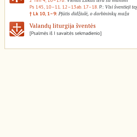
Visi šventieji t
Ps 145, 10–11. 12–13ab. 17–18.
P.:
Pjūtis didžiulė, o darbininkų maža
† Lk 10, 1–9:
Valandų liturgija šventės
[Psalmės iš I savaitės sekmadienio]