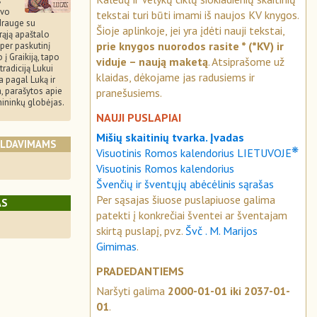
š
vo
tekstai turi būti imami iš naujos KV knygos.
drauge su
Šioje aplinkoje, jei yra įdėti nauji tekstai,
trąją apaštalo
prie knygos nuorodos rasite * (*KV) ir
 per paskutinį
 į Graikiją, tapo
viduje – naują maketą
. Atsiprašome už
radiciją Lukui
klaidas, dėkojame jas radusiems ir
a pagal Luką ir
, parašytos apie
pranešusiems.
nininkų globėjas.
NAUJI PUSLAPIAI
Mišių skaitinių tvarka. Įvadas
ALDAVIMAMS
❋
Visuotinis Romos kalendorius LIETUVOJE
Visuotinis Romos kalendorius
Švenčių ir šventųjų abėcėlinis sąrašas
Per sąsajas šiuose puslapiuose galima
AS
patekti į konkrečiai šventei ar šventajam
skirtą puslapį, pvz.
Švč . M. Marijos
Gimimas
.
PRADEDANTIEMS
Naršyti galima
2000-01-01 iki 2037-01-
01
.