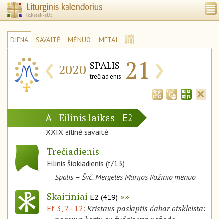
DIENA
SAVAITĖ
MĖNUO
METAI
‹
›
21
SPALIS
2020
trečiadienis
Eilinis laikas
A
E2
XXIX eilinė savaitė
Trečiadienis
Eilinis šiokiadienis (f/13)
Spalis – Švč. Mergelės Marijos Rožinio mėnuo
Skaitiniai
E2 (419)
Kristaus paslaptis dabar atskleista:
Ef 3, 2–12: