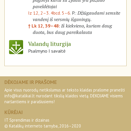
pagonys kartu su žydais yra pažado
paveldėtojai
Džiūgaudami semsite
Iz 12, 2–3. 4bcd. 5–6.
P.:
vandenį iš versmių išganingų.
Iš kiekvieno, kuriam daug
† Lk 12, 39–48:
duota, bus daug pareikalauta
Valandų liturgija
Psalmyno I savaitė
DĖKOJAME IR PRAŠOME
Apie visus nuorodų netikslumus ar teksto klaidas prašome pranešti
info@katalikai.lt
nurodant tikslią klaidos vietą. DĖKOJAME visiems
naršantiems ir parašiusiems!
KŪRĖJAI
IT Sprendimas ir dizainas
© Katalikų interneto tarnyba, 2016–2020