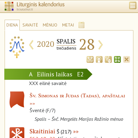
DIENA
SAVAITĖ
MĖNUO
METAI
‹
›
28
SPALIS
2020
trečiadienis
Eilinis laikas
A
E2
XXX eilinė savaitė
Šv. Simonas ir Judas (Tadas), apaštalai
Šventė (F/7)
Spalis – Švč. Mergelės Marijos Rožinio mėnuo
Skaitiniai
Š (217)