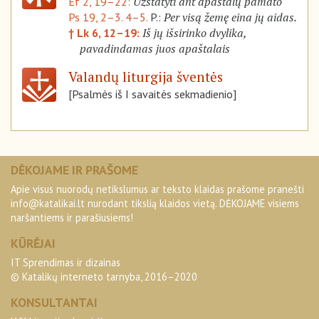
Užstatyti ant apaštalų pamato
Ef 2, 19–22:
Per visą žemę eina jų aidas.
Ps 19, 2–3. 4–5.
P.:
Iš jų išsirinko dvylika,
† Lk 6, 12–19:
pavadindamas juos apaštalais
Valandų liturgija šventės
[Psalmės iš I savaitės sekmadienio]
DĖKOJAME IR PRAŠOME
Apie visus nuorodų netikslumus ar teksto klaidas prašome pranešti
info@katalikai.lt
nurodant tikslią klaidos vietą. DĖKOJAME visiems
naršantiems ir parašiusiems!
KŪRĖJAI
IT Sprendimas ir dizainas
© Katalikų interneto tarnyba, 2016–2020
KONSULTANTAI