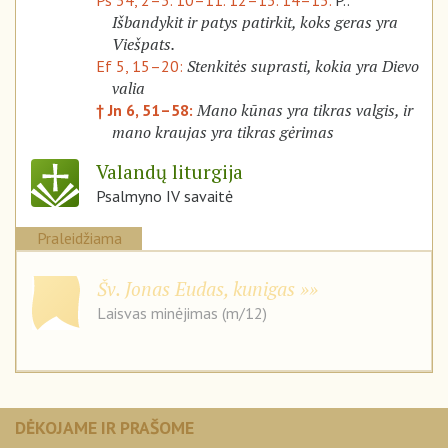
Ps 34, 2–3. 10–11. 12–13. 14–15.
P.:
Išbandykit ir patys patirkit, koks geras yra
Viešpats.
Stenkitės suprasti, kokia yra Dievo
Ef 5, 15–20:
valia
Mano kūnas yra tikras valgis, ir
† Jn 6, 51–58:
mano kraujas yra tikras gėrimas
Valandų liturgija
Psalmyno IV savaitė
Praleidžiama
Šv. Jonas Eudas, kunigas
Laisvas minėjimas (m/12)
DĖKOJAME IR PRAŠOME