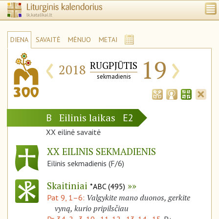
DIENA
SAVAITĖ
MĖNUO
METAI
‹
›
19
RUGPJŪTIS
2018
sekmadienis
Eilinis laikas
B
E2
XX eilinė savaitė
XX EILINIS SEKMADIENIS
Eilinis sekmadienis (F/6)
Skaitiniai
*ABC (495)
Valgykite mano duonos, gerkite
Pat 9, 1–6:
vyną, kurio pripilsčiau