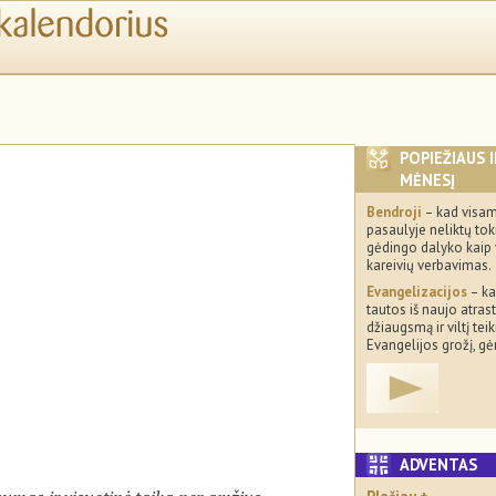
POPIEŽIAUS 
MĖNESĮ
Bendroji
– kad visa
pasaulyje neliktų tok
gėdingo dalyko kaip 
kareivių verbavimas.
Evangelizacijos
– ka
tautos iš naujo atra
džiaugsmą ir viltį tei
Evangelijos grožį, gėrį
ADVENTA