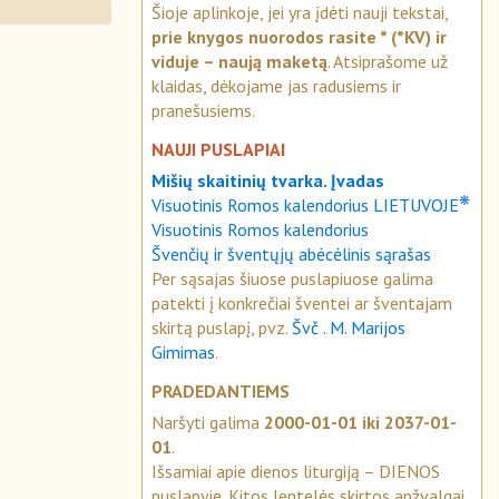
Šioje aplinkoje, jei yra įdėti nauji tekstai,
prie knygos nuorodos rasite * (*KV) ir
viduje – naują maketą
. Atsiprašome už
klaidas, dėkojame jas radusiems ir
pranešusiems.
NAUJI PUSLAPIAI
Mišių skaitinių tvarka. Įvadas
❋
Visuotinis Romos kalendorius LIETUVOJE
Visuotinis Romos kalendorius
Švenčių ir šventųjų abėcėlinis sąrašas
Per sąsajas šiuose puslapiuose galima
patekti į konkrečiai šventei ar šventajam
skirtą puslapį, pvz.
Švč . M. Marijos
Gimimas
.
PRADEDANTIEMS
Naršyti galima
2000-01-01 iki 2037-01-
01
.
Išsamiai apie dienos liturgiją – DIENOS
puslapyje. Kitos lentelės skirtos apžvalgai.