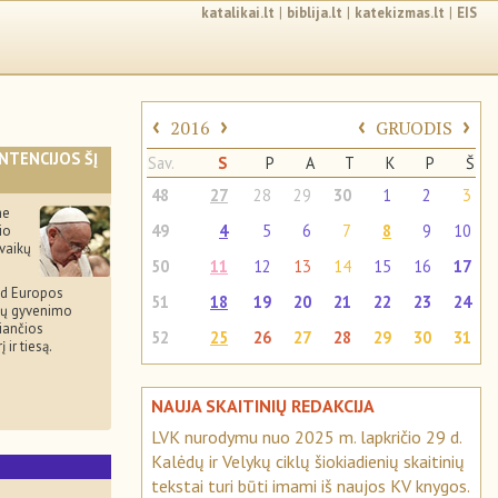
katalikai.lt
|
biblija.lt
|
katekizmas.lt
|
EIS
‹
›
‹
›
2016
GRUODIS
INTENCIJOS ŠĮ
Sav.
S
P
A
T
K
P
Š
48
27
28
29
30
1
2
3
me
49
4
5
6
7
8
9
10
io
vaikų
50
11
12
13
14
15
16
17
d Europos
51
18
19
20
21
22
23
24
stų gyvenimo
kiančios
52
25
26
27
28
29
30
31
 ir tiesą.
NAUJA SKAITINIŲ REDAKCIJA
LVK nurodymu nuo 2025 m. lapkričio 29 d.
Kalėdų ir Velykų ciklų šiokiadienių skaitinių
S
tekstai turi būti imami iš naujos KV knygos.