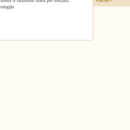
sumas ir visuotinė taika per amžius.
Plačiau
alogija