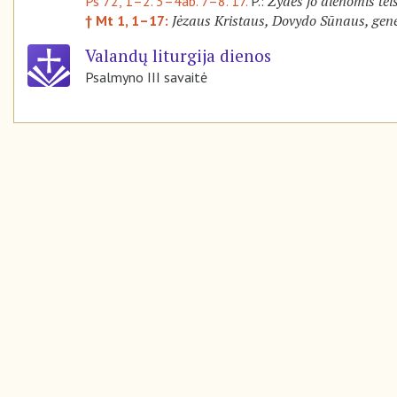
Žydės jo dienomis tei
Ps 72, 1–2. 3–4ab. 7–8. 17.
P.:
Jėzaus Kristaus, Dovydo Sūnaus, gene
† Mt 1, 1–17:
Valandų liturgija dienos
Psalmyno III savaitė