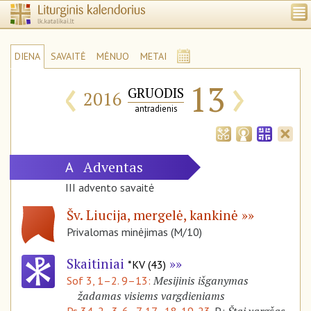
DIENA
SAVAITĖ
MĖNUO
METAI
‹
›
13
GRUODIS
2016
antradienis
Adventas
A
III advento savaitė
Šv. Liucija, mergelė, kankinė
Privalomas minėjimas (M/10)
Skaitiniai
*KV (43)
Mesijinis išganymas
Sof 3, 1–2. 9–13:
žadamas visiems vargdieniams