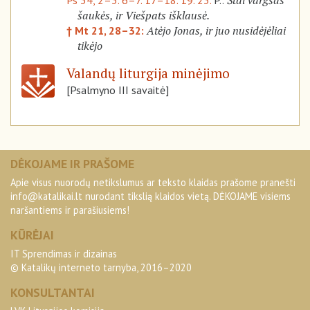
Štai vargšas
Ps 34, 2–3. 6–7. 17–18. 19. 23.
P.:
šaukės, ir Viešpats išklausė.
Atėjo Jonas, ir juo nusidėjėliai
† Mt 21, 28–32:
tikėjo
Valandų liturgija minėjimo
[Psalmyno III savaitė]
DĖKOJAME IR PRAŠOME
Apie visus nuorodų netikslumus ar teksto klaidas prašome pranešti
info@katalikai.lt
nurodant tikslią klaidos vietą. DĖKOJAME visiems
naršantiems ir parašiusiems!
KŪRĖJAI
IT Sprendimas ir dizainas
© Katalikų interneto tarnyba, 2016–2020
KONSULTANTAI