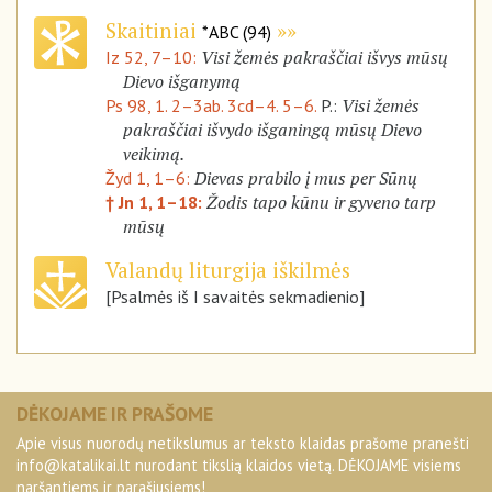
Skaitiniai
*ABC (94)
Visi žemės pakraščiai išvys mūsų
Iz 52, 7–10:
Dievo išganymą
Visi žemės
Ps 98, 1. 2–3ab. 3cd–4. 5–6.
P.:
pakraščiai išvydo išganingą mūsų Dievo
veikimą.
Dievas prabilo į mus per Sūnų
Žyd 1, 1–6:
Žodis tapo kūnu ir gyveno tarp
† Jn 1, 1–18:
mūsų
Valandų liturgija iškilmės
[Psalmės iš I savaitės sekmadienio]
DĖKOJAME IR PRAŠOME
Apie visus nuorodų netikslumus ar teksto klaidas prašome pranešti
info@katalikai.lt
nurodant tikslią klaidos vietą. DĖKOJAME visiems
naršantiems ir parašiusiems!