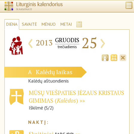
DIENA
SAVAITĖ
MĖNUO
METAI
‹
›
25
GRUODIS
2013
trečiadienis
Kalėdų laikas
A
Kalėdų aštuondienis
MŪSŲ VIEŠPATIES JĖZAUS KRISTAUS
GIMIMAS (
Kalėdos
)
Iškilmė (S/2)
Skaitiniai