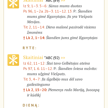
*ABC (89)
Sūnus mums duotas
Iz 9, 1–3. 5–6:
Šiandien
Ps 96, 1–2a. 2b–3. 11–12. 13.
P.:
mums gimė Išganytojas. Jis yra Viešpats
Mesijas.
Dievo malonė pasirodė visiems
Tit 2, 11–14:
žmonėms
Šiandien jums gimė Išganytojas
† Lk 2, 1–14:
Skaitiniai
*ABC (92)
Štai tavo Gelbėtojas ateina
Iz 62, 11–12:
Šiandien šviesa nušvito:
Ps 97, 1. 6. 11–12.
P.:
mums užgimė Viešpats.
Jis išgelbėjo mus dėl savo
Tit 3, 4–7:
gailestingumo
Piemenys rado Mariją, Juozapą
† Lk 2, 15–20:
ir kūdikį