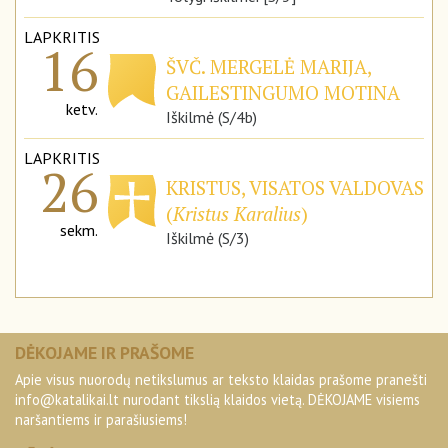
LAPKRITIS
16
ŠVČ. MERGELĖ MARIJA,
GAILESTINGUMO MOTINA
ketv.
Iškilmė (S/4b)
LAPKRITIS
26
KRISTUS, VISATOS VALDOVAS
(
Kristus Karalius
)
sekm.
Iškilmė (S/3)
DĖKOJAME IR PRAŠOME
Apie visus nuorodų netikslumus ar teksto klaidas prašome pranešti
info@katalikai.lt
nurodant tikslią klaidos vietą. DĖKOJAME visiems
naršantiems ir parašiusiems!