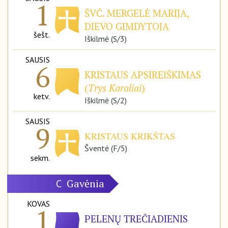
1
ŠVČ. MERGELĖ MARIJA,
DIEVO GIMDYTOJA
šešt.
Iškilmė (S/3)
SAUSIS
6
KRISTAUS APSIREIŠKIMAS
(
Trys Karaliai
)
ketv.
Iškilmė (S/2)
SAUSIS
9
KRISTAUS KRIKŠTAS
Šventė (F/5)
sekm.
Gavėnia
C
KOVAS
1
PELENŲ TREČIADIENIS