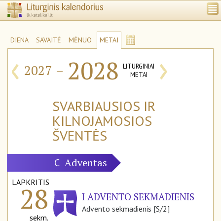
DIENA
SAVAITĖ
MĖNUO
METAI
‹
›
2028
2027
–
LITURGINIAI
METAI
SVARBIAUSIOS IR
KILNOJAMOSIOS
ŠVENTĖS
Adventas
C
LAPKRITIS
28
I ADVENTO SEKMADIENIS
Advento sekmadienis [S/2]
sekm.