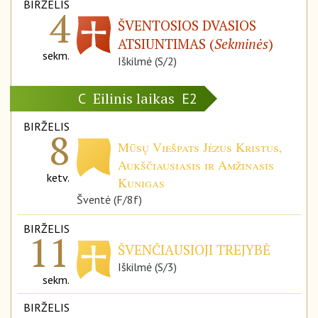
BIRŽELIS
4
ŠVENTOSIOS DVASIOS
ATSIUNTIMAS (
Sekminės
)
sekm.
Iškilmė (S/2)
Eilinis laikas
C
E2
BIRŽELIS
8
Mūsų Viešpats Jėzus Kristus,
Aukščiausiasis ir Amžinasis
ketv.
Kunigas
Šventė (F/8f)
BIRŽELIS
11
ŠVENČIAUSIOJI TREJYBĖ
Iškilmė (S/3)
sekm.
BIRŽELIS