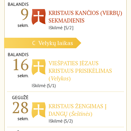
BALANDIS
9
KRISTAUS KANČIOS (VERBŲ)
SEKMADIENIS
sekm.
Iškilmė [S/2]
Velykų laikas
C
BALANDIS
16
VIEŠPATIES JĖZAUS
KRISTAUS PRISIKĖLIMAS
sekm.
(
Velykos
)
Iškilmė (S/1)
GEGUŽĖ
28
KRISTAUS ŽENGIMAS Į
DANGŲ (
Šeštinės
)
sekm.
Iškilmė (S/2)