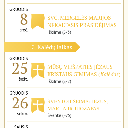
GRUODIS
8
ŠVČ. MERGELĖS MARIJOS
NEKALTASIS PRASIDĖJIMAS
treč.
Iškilmė (S/3)
Kalėdų laikas
C
GRUODIS
25
MŪSŲ VIEŠPATIES JĖZAUS
KRISTAUS GIMIMAS (
Kalėdos
)
šešt.
Iškilmė (S/2)
GRUODIS
26
ŠVENTOJI ŠEIMA: JĖZUS,
MARIJA IR JUOZAPAS
sekm.
Šventė (F/5)
SAUSIS