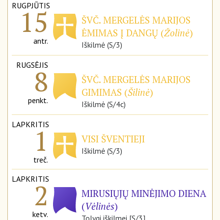
RUGPJŪTIS
15
ŠVČ. MERGELĖS MARIJOS
ĖMIMAS Į DANGŲ (
Žolinė
)
antr.
Iškilmė (S/3)
RUGSĖJIS
8
ŠVČ. MERGELĖS MARIJOS
GIMIMAS (
Šilinė
)
penkt.
Iškilmė (S/4c)
LAPKRITIS
1
VISI ŠVENTIEJI
Iškilmė (S/3)
treč.
LAPKRITIS
2
MIRUSIŲJŲ MINĖJIMO DIENA
(
Vėlinės
)
ketv.
Tolygi iškilmei [S/3]