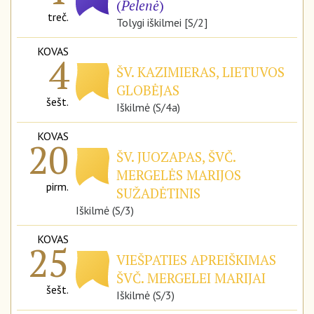
(
Pelenė
)
treč.
Tolygi iškilmei [S/2]
KOVAS
4
ŠV. KAZIMIERAS, LIETUVOS
GLOBĖJAS
šešt.
Iškilmė (S/4a)
KOVAS
20
ŠV. JUOZAPAS, ŠVČ.
MERGELĖS MARIJOS
pirm.
SUŽADĖTINIS
Iškilmė (S/3)
KOVAS
25
VIEŠPATIES APREIŠKIMAS
ŠVČ. MERGELEI MARIJAI
šešt.
Iškilmė (S/3)