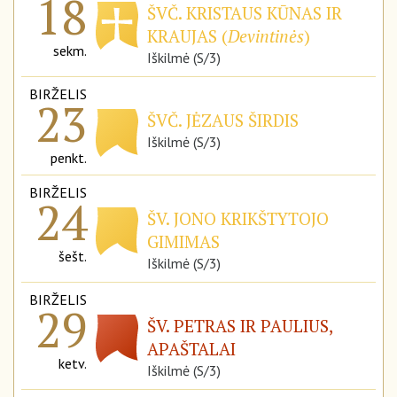
18
ŠVČ. KRISTAUS KŪNAS IR
KRAUJAS (
Devintinės
)
sekm.
Iškilmė (S/3)
BIRŽELIS
23
ŠVČ. JĖZAUS ŠIRDIS
Iškilmė (S/3)
penkt.
BIRŽELIS
24
ŠV. JONO KRIKŠTYTOJO
GIMIMAS
šešt.
Iškilmė (S/3)
BIRŽELIS
29
ŠV. PETRAS IR PAULIUS,
APAŠTALAI
ketv.
Iškilmė (S/3)