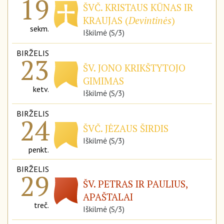
19
ŠVČ. KRISTAUS KŪNAS IR
KRAUJAS (
Devintinės
)
sekm.
Iškilmė (S/3)
BIRŽELIS
23
ŠV. JONO KRIKŠTYTOJO
GIMIMAS
ketv.
Iškilmė (S/3)
BIRŽELIS
24
ŠVČ. JĖZAUS ŠIRDIS
Iškilmė (S/3)
penkt.
BIRŽELIS
29
ŠV. PETRAS IR PAULIUS,
APAŠTALAI
treč.
Iškilmė (S/3)