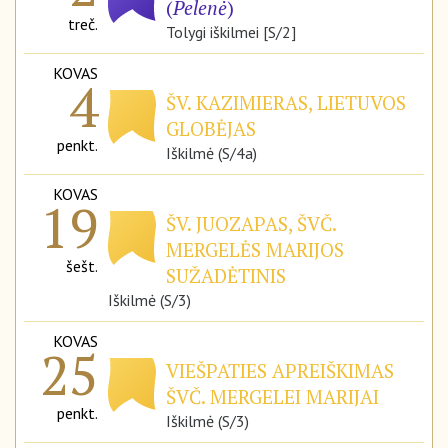
(
Pelenė
)
treč.
Tolygi iškilmei [S/2]
KOVAS
4
ŠV. KAZIMIERAS, LIETUVOS
GLOBĖJAS
penkt.
Iškilmė (S/4a)
KOVAS
19
ŠV. JUOZAPAS, ŠVČ.
MERGELĖS MARIJOS
šešt.
SUŽADĖTINIS
Iškilmė (S/3)
KOVAS
25
VIEŠPATIES APREIŠKIMAS
ŠVČ. MERGELEI MARIJAI
penkt.
Iškilmė (S/3)