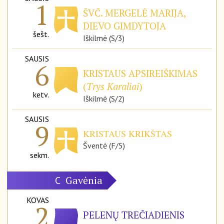
1
ŠVČ. MERGELĖ MARIJA,
DIEVO GIMDYTOJA
šešt.
Iškilmė (S/3)
SAUSIS
6
KRISTAUS APSIREIŠKIMAS
(
Trys Karaliai
)
ketv.
Iškilmė (S/2)
SAUSIS
9
KRISTAUS KRIKŠTAS
Šventė (F/5)
sekm.
Gavėnia
C
KOVAS
2
PELENŲ TREČIADIENIS