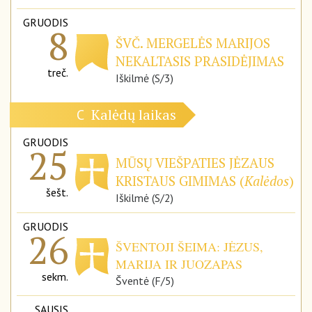
GRUODIS
8
ŠVČ. MERGELĖS MARIJOS
NEKALTASIS PRASIDĖJIMAS
treč.
Iškilmė (S/3)
Kalėdų laikas
C
GRUODIS
25
MŪSŲ VIEŠPATIES JĖZAUS
KRISTAUS GIMIMAS (
Kalėdos
)
šešt.
Iškilmė (S/2)
GRUODIS
26
ŠVENTOJI ŠEIMA: JĖZUS,
MARIJA IR JUOZAPAS
sekm.
Šventė (F/5)
SAUSIS