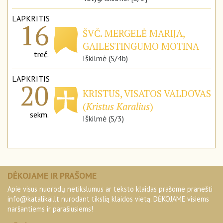
LAPKRITIS
16
ŠVČ. MERGELĖ MARIJA,
GAILESTINGUMO MOTINA
treč.
Iškilmė (S/4b)
LAPKRITIS
20
KRISTUS, VISATOS VALDOVAS
(
Kristus Karalius
)
sekm.
Iškilmė (S/3)
DĖKOJAME IR PRAŠOME
Apie visus nuorodų netikslumus ar teksto klaidas prašome pranešti
info@katalikai.lt
nurodant tikslią klaidos vietą. DĖKOJAME visiems
naršantiems ir parašiusiems!