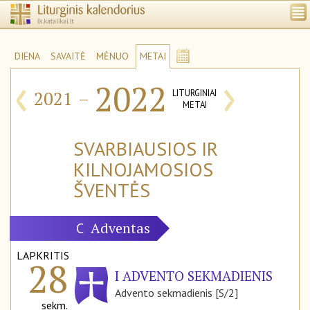
DIENA
SAVAITĖ
MĖNUO
METAI
‹
›
2022
2021
–
LITURGINIAI
METAI
SVARBIAUSIOS IR
KILNOJAMOSIOS
ŠVENTĖS
Adventas
C
LAPKRITIS
28
I ADVENTO SEKMADIENIS
Advento sekmadienis [S/2]
sekm.