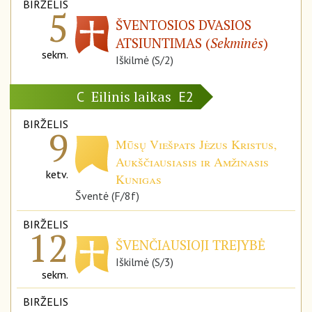
BIRŽELIS
5
ŠVENTOSIOS DVASIOS
ATSIUNTIMAS (
Sekminės
)
sekm.
Iškilmė (S/2)
Eilinis laikas
C
E2
BIRŽELIS
9
Mūsų Viešpats Jėzus Kristus,
Aukščiausiasis ir Amžinasis
ketv.
Kunigas
Šventė (F/8f)
BIRŽELIS
12
ŠVENČIAUSIOJI TREJYBĖ
Iškilmė (S/3)
sekm.
BIRŽELIS