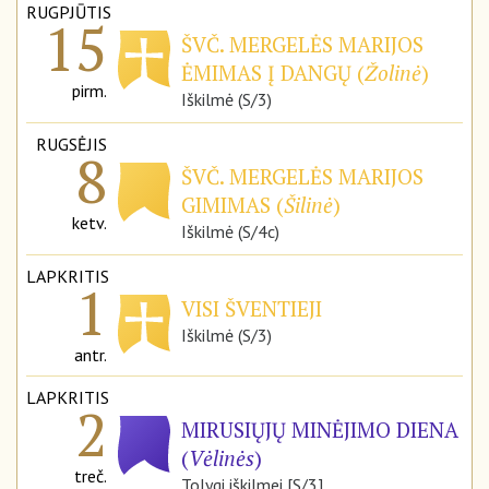
RUGPJŪTIS
15
ŠVČ. MERGELĖS MARIJOS
ĖMIMAS Į DANGŲ (
Žolinė
)
pirm.
Iškilmė (S/3)
RUGSĖJIS
8
ŠVČ. MERGELĖS MARIJOS
GIMIMAS (
Šilinė
)
ketv.
Iškilmė (S/4c)
LAPKRITIS
1
VISI ŠVENTIEJI
Iškilmė (S/3)
antr.
LAPKRITIS
2
MIRUSIŲJŲ MINĖJIMO DIENA
(
Vėlinės
)
treč.
Tolygi iškilmei [S/3]