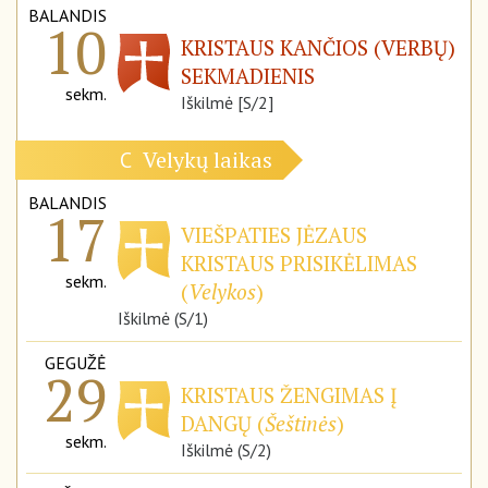
BALANDIS
10
KRISTAUS KANČIOS (VERBŲ)
SEKMADIENIS
sekm.
Iškilmė [S/2]
Velykų laikas
C
BALANDIS
17
VIEŠPATIES JĖZAUS
KRISTAUS PRISIKĖLIMAS
sekm.
(
Velykos
)
Iškilmė (S/1)
GEGUŽĖ
29
KRISTAUS ŽENGIMAS Į
DANGŲ (
Šeštinės
)
sekm.
Iškilmė (S/2)