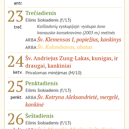
antr.
23
Trečiadienis
Eilinis šiokiadienis (f/13)
Kaišiadorių vyskupijoje: vyskupo Jono
treč.
Ivanausko konsekravimo (2003 m.) metinės
Šv. Klemensas I, popiežius, kankinys
ARBA
Šv. Kolumbanas, abatas
ARBA
24
Šv. Andriejus Zung-Lakas, kunigas, ir
draugai, kankiniai
ketv.
Privalomas minėjimas (M/10)
25
Penktadienis
Eilinis šiokiadienis (f/13)
Šv. Kotryna Aleksandrietė, mergelė,
penkt.
ARBA
kankinė
26
Šeštadienis
Eilinis šiokiadienis (f/13)