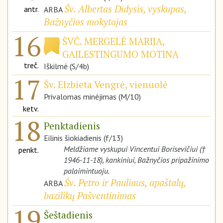
Šv. Albertas Didysis, vyskupas,
antr.
ARBA
Bažnyčios mokytojas
16
ŠVČ. MERGELĖ MARIJA,
GAILESTINGUMO MOTINA
treč.
Iškilmė (S/4b)
17
Šv. Elzbieta Vengrė, vienuolė
Privalomas minėjimas (M/10)
ketv.
18
Penktadienis
Eilinis šiokiadienis (f/13)
Meldžiame vyskupui Vincentui Borisevičiui (†
penkt.
1946-11-18), kankiniui, Bažnyčios pripažinimo
palaimintuoju.
Šv. Petro ir Pauliaus, apaštalų,
ARBA
bazilikų Pašventinimas
19
Šeštadienis