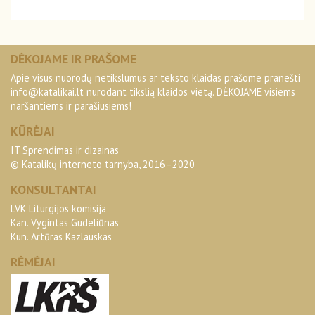
DĖKOJAME IR PRAŠOME
Apie visus nuorodų netikslumus ar teksto klaidas prašome pranešti
info@katalikai.lt
nurodant tikslią klaidos vietą. DĖKOJAME visiems
naršantiems ir parašiusiems!
KŪRĖJAI
IT Sprendimas ir dizainas
© Katalikų interneto tarnyba, 2016–2020
KONSULTANTAI
LVK Liturgijos komisija
Kan. Vygintas Gudeliūnas
Kun. Artūras Kazlauskas
RĖMĖJAI