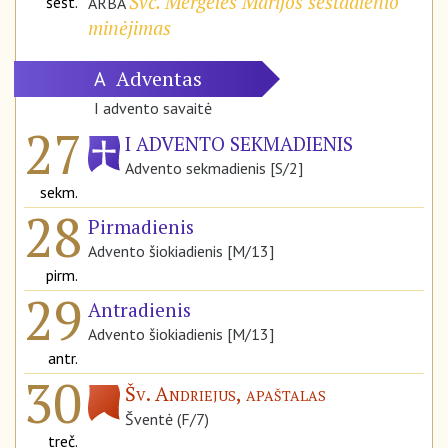
Švč. Mergelės Marijos šeštadienio
šešt.
ARBA
minėjimas
Adventas
A
I advento savaitė
27
I ADVENTO SEKMADIENIS
Advento sekmadienis [S/2]
sekm.
28
Pirmadienis
Advento šiokiadienis [M/13]
pirm.
29
Antradienis
Advento šiokiadienis [M/13]
antr.
30
Šv. Andriejus, apaštalas
Šventė (F/7)
treč.