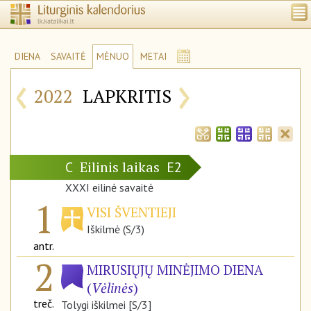
DIENA
SAVAITĖ
MĖNUO
METAI
‹
›
2022
LAPKRITIS
Eilinis laikas
C
E2
XXXI eilinė savaitė
1
VISI ŠVENTIEJI
Iškilmė (S/3)
antr.
2
MIRUSIŲJŲ MINĖJIMO DIENA
(
Vėlinės
)
treč.
Tolygi iškilmei [S/3]