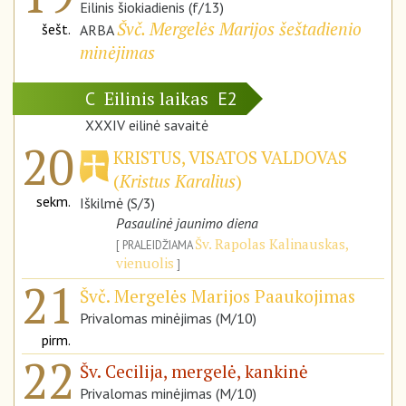
Eilinis šiokiadienis (f/13)
Švč. Mergelės Marijos šeštadienio
šešt.
ARBA
minėjimas
Eilinis laikas
C
E2
XXXIV eilinė savaitė
20
KRISTUS, VISATOS VALDOVAS
(
Kristus Karalius
)
sekm.
Iškilmė (S/3)
Pasaulinė jaunimo diena
Šv. Rapolas Kalinauskas,
PRALEIDŽIAMA
vienuolis
21
Švč. Mergelės Marijos Paaukojimas
Privalomas minėjimas (M/10)
pirm.
22
Šv. Cecilija, mergelė, kankinė
Privalomas minėjimas (M/10)