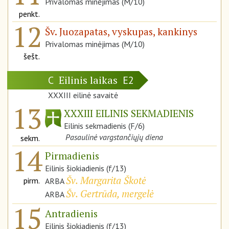
Privalomas minėjimas (M/10)
penkt.
12
Šv. Juozapatas, vyskupas, kankinys
Privalomas minėjimas (M/10)
šešt.
Eilinis laikas
C
E2
XXXIII eilinė savaitė
13
XXXIII EILINIS SEKMADIENIS
Eilinis sekmadienis (F/6)
Pasaulinė vargstančiųjų diena
sekm.
14
Pirmadienis
Eilinis šiokiadienis (f/13)
Šv. Margarita Škotė
pirm.
ARBA
Šv. Gertrūda, mergelė
ARBA
15
Antradienis
Eilinis šiokiadienis (f/13)