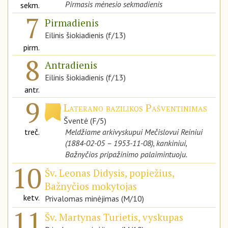
Pirmasis mėnesio sekmadienis
sekm.
7
Pirmadienis
Eilinis šiokiadienis (f/13)
pirm.
8
Antradienis
Eilinis šiokiadienis (f/13)
antr.
9
Laterano bazilikos Pašventinimas
Šventė (F/5)
treč.
Meldžiame arkivyskupui Mečislovui Reiniui
(1884-02-05 – 1953-11-08), kankiniui,
Bažnyčios pripažinimo palaimintuoju.
10
Šv. Leonas Didysis, popiežius,
Bažnyčios mokytojas
ketv.
Privalomas minėjimas (M/10)
11
Šv. Martynas Turietis, vyskupas