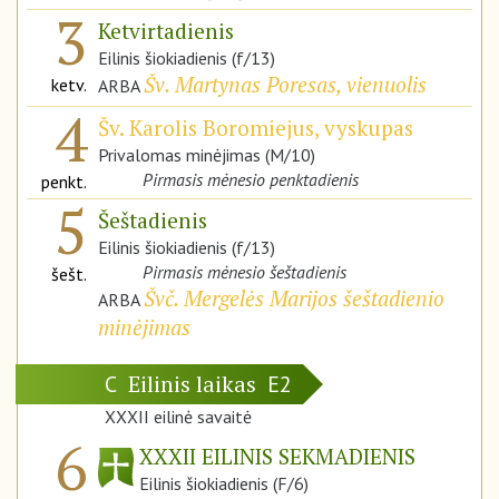
3
Ketvirtadienis
Eilinis šiokiadienis (f/13)
Šv. Martynas Poresas, vienuolis
ketv.
ARBA
4
Šv. Karolis Boromiejus, vyskupas
Privalomas minėjimas (M/10)
Pirmasis mėnesio penktadienis
penkt.
5
Šeštadienis
Eilinis šiokiadienis (f/13)
Pirmasis mėnesio šeštadienis
šešt.
Švč. Mergelės Marijos šeštadienio
ARBA
minėjimas
Eilinis laikas
C
E2
XXXII eilinė savaitė
6
XXXII EILINIS SEKMADIENIS
Eilinis šiokiadienis (F/6)