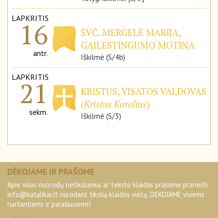
LAPKRITIS
16
ŠVČ. MERGELĖ MARIJA,
GAILESTINGUMO MOTINA
antr.
Iškilmė (S/4b)
LAPKRITIS
21
KRISTUS, VISATOS VALDOVAS
(
Kristus Karalius
)
sekm.
Iškilmė (S/3)
DĖKOJAME IR PRAŠOME
Apie visus nuorodų netikslumus ar teksto klaidas prašome pranešti
info@katalikai.lt
nurodant tikslią klaidos vietą. DĖKOJAME visiems
naršantiems ir parašiusiems!