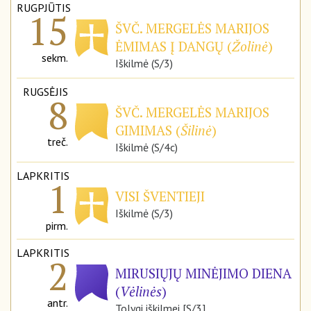
RUGPJŪTIS
15
ŠVČ. MERGELĖS MARIJOS
ĖMIMAS Į DANGŲ (
Žolinė
)
sekm.
Iškilmė (S/3)
RUGSĖJIS
8
ŠVČ. MERGELĖS MARIJOS
GIMIMAS (
Šilinė
)
treč.
Iškilmė (S/4c)
LAPKRITIS
1
VISI ŠVENTIEJI
Iškilmė (S/3)
pirm.
LAPKRITIS
2
MIRUSIŲJŲ MINĖJIMO DIENA
(
Vėlinės
)
antr.
Tolygi iškilmei [S/3]