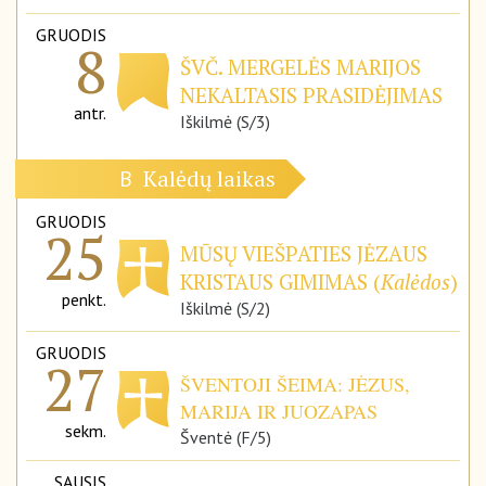
GRUODIS
8
ŠVČ. MERGELĖS MARIJOS
NEKALTASIS PRASIDĖJIMAS
antr.
Iškilmė (S/3)
Kalėdų laikas
B
GRUODIS
25
MŪSŲ VIEŠPATIES JĖZAUS
KRISTAUS GIMIMAS (
Kalėdos
)
penkt.
Iškilmė (S/2)
GRUODIS
27
ŠVENTOJI ŠEIMA: JĖZUS,
MARIJA IR JUOZAPAS
sekm.
Šventė (F/5)
SAUSIS