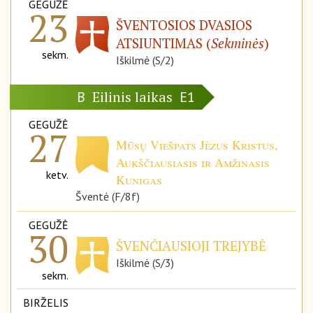
GEGUŽĖ
23
ŠVENTOSIOS DVASIOS
ATSIUNTIMAS (
Sekminės
)
sekm.
Iškilmė (S/2)
Eilinis laikas
B
E1
GEGUŽĖ
27
Mūsų Viešpats Jėzus Kristus,
Aukščiausiasis ir Amžinasis
ketv.
Kunigas
Šventė (F/8f)
GEGUŽĖ
30
ŠVENČIAUSIOJI TREJYBĖ
Iškilmė (S/3)
sekm.
BIRŽELIS