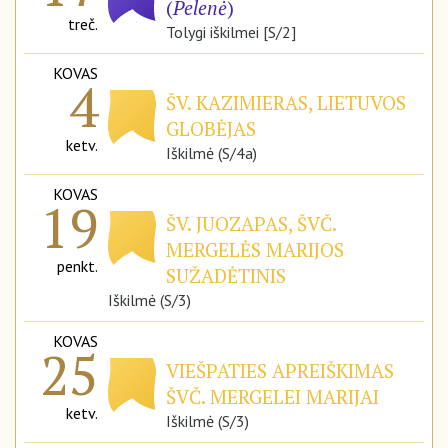
(
Pelenė
)
treč.
Tolygi iškilmei [S/2]
KOVAS
4
ŠV. KAZIMIERAS, LIETUVOS
GLOBĖJAS
ketv.
Iškilmė (S/4a)
KOVAS
19
ŠV. JUOZAPAS, ŠVČ.
MERGELĖS MARIJOS
penkt.
SUŽADĖTINIS
Iškilmė (S/3)
KOVAS
25
VIEŠPATIES APREIŠKIMAS
ŠVČ. MERGELEI MARIJAI
ketv.
Iškilmė (S/3)