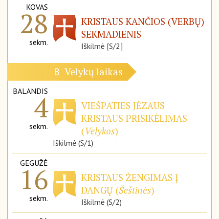
KOVAS
28
KRISTAUS KANČIOS (VERBŲ)
SEKMADIENIS
sekm.
Iškilmė [S/2]
Velykų laikas
B
BALANDIS
4
VIEŠPATIES JĖZAUS
KRISTAUS PRISIKĖLIMAS
sekm.
(
Velykos
)
Iškilmė (S/1)
GEGUŽĖ
16
KRISTAUS ŽENGIMAS Į
DANGŲ (
Šeštinės
)
sekm.
Iškilmė (S/2)