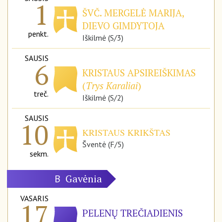
1
ŠVČ. MERGELĖ MARIJA,
DIEVO GIMDYTOJA
penkt.
Iškilmė (S/3)
SAUSIS
6
KRISTAUS APSIREIŠKIMAS
(
Trys Karaliai
)
treč.
Iškilmė (S/2)
SAUSIS
10
KRISTAUS KRIKŠTAS
Šventė (F/5)
sekm.
Gavėnia
B
VASARIS
17
PELENŲ TREČIADIENIS