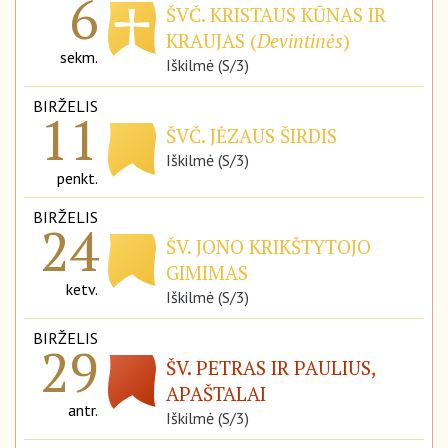
6
ŠVČ. KRISTAUS KŪNAS IR
KRAUJAS (
Devintinės
)
sekm.
Iškilmė (S/3)
BIRŽELIS
11
ŠVČ. JĖZAUS ŠIRDIS
Iškilmė (S/3)
penkt.
BIRŽELIS
24
ŠV. JONO KRIKŠTYTOJO
GIMIMAS
ketv.
Iškilmė (S/3)
BIRŽELIS
29
ŠV. PETRAS IR PAULIUS,
APAŠTALAI
antr.
Iškilmė (S/3)