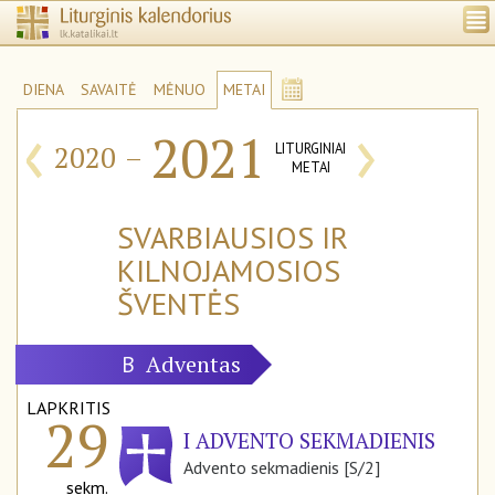
DIENA
SAVAITĖ
MĖNUO
METAI
‹
›
2021
2020
–
LITURGINIAI
METAI
SVARBIAUSIOS IR
KILNOJAMOSIOS
ŠVENTĖS
Adventas
B
LAPKRITIS
29
I ADVENTO SEKMADIENIS
Advento sekmadienis [S/2]
sekm.