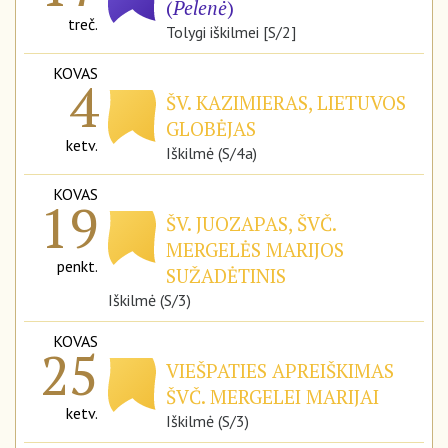
(
Pelenė
)
treč.
Tolygi iškilmei [S/2]
KOVAS
4
ŠV. KAZIMIERAS, LIETUVOS
GLOBĖJAS
ketv.
Iškilmė (S/4a)
KOVAS
19
ŠV. JUOZAPAS, ŠVČ.
MERGELĖS MARIJOS
penkt.
SUŽADĖTINIS
Iškilmė (S/3)
KOVAS
25
VIEŠPATIES APREIŠKIMAS
ŠVČ. MERGELEI MARIJAI
ketv.
Iškilmė (S/3)