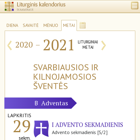
DIENA
SAVAITĖ
MĖNUO
METAI
‹
›
2021
2020
–
LITURGINIAI
METAI
SVARBIAUSIOS IR
KILNOJAMOSIOS
ŠVENTĖS
Adventas
B
LAPKRITIS
29
I ADVENTO SEKMADIENIS
Advento sekmadienis [S/2]
sekm.