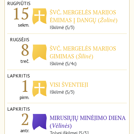
RUGPJŪTIS
15
ŠVČ. MERGELĖS MARIJOS
ĖMIMAS Į DANGŲ (
Žolinė
)
sekm.
Iškilmė (S/3)
RUGSĖJIS
8
ŠVČ. MERGELĖS MARIJOS
GIMIMAS (
Šilinė
)
treč.
Iškilmė (S/4c)
LAPKRITIS
1
VISI ŠVENTIEJI
Iškilmė (S/3)
pirm.
LAPKRITIS
2
MIRUSIŲJŲ MINĖJIMO DIENA
(
Vėlinės
)
antr.
Tolygi iškilmei [S/3]