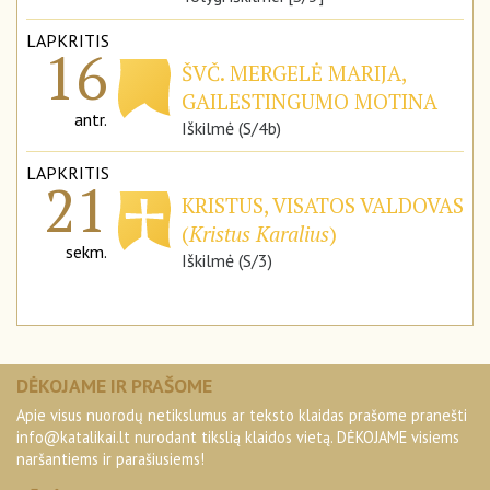
LAPKRITIS
16
ŠVČ. MERGELĖ MARIJA,
GAILESTINGUMO MOTINA
antr.
Iškilmė (S/4b)
LAPKRITIS
21
KRISTUS, VISATOS VALDOVAS
(
Kristus Karalius
)
sekm.
Iškilmė (S/3)
DĖKOJAME IR PRAŠOME
Apie visus nuorodų netikslumus ar teksto klaidas prašome pranešti
info@katalikai.lt
nurodant tikslią klaidos vietą. DĖKOJAME visiems
naršantiems ir parašiusiems!