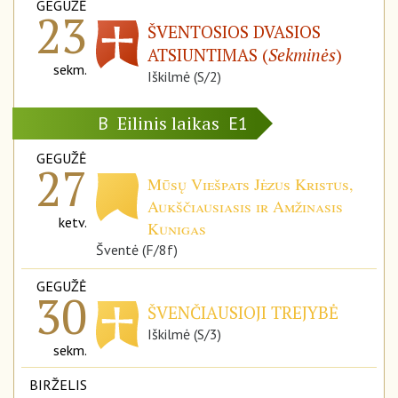
GEGUŽĖ
23
ŠVENTOSIOS DVASIOS
ATSIUNTIMAS (
Sekminės
)
sekm.
Iškilmė (S/2)
Eilinis laikas
B
E1
GEGUŽĖ
27
Mūsų Viešpats Jėzus Kristus,
Aukščiausiasis ir Amžinasis
ketv.
Kunigas
Šventė (F/8f)
GEGUŽĖ
30
ŠVENČIAUSIOJI TREJYBĖ
Iškilmė (S/3)
sekm.
BIRŽELIS