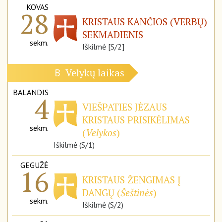
KOVAS
28
KRISTAUS KANČIOS (VERBŲ)
SEKMADIENIS
sekm.
Iškilmė [S/2]
Velykų laikas
B
BALANDIS
4
VIEŠPATIES JĖZAUS
KRISTAUS PRISIKĖLIMAS
sekm.
(
Velykos
)
Iškilmė (S/1)
GEGUŽĖ
16
KRISTAUS ŽENGIMAS Į
DANGŲ (
Šeštinės
)
sekm.
Iškilmė (S/2)