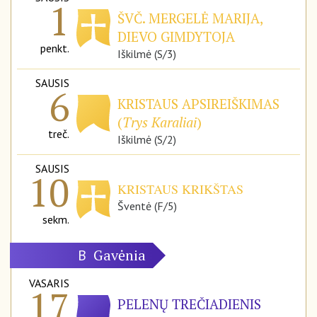
1
ŠVČ. MERGELĖ MARIJA,
DIEVO GIMDYTOJA
penkt.
Iškilmė (S/3)
SAUSIS
6
KRISTAUS APSIREIŠKIMAS
(
Trys Karaliai
)
treč.
Iškilmė (S/2)
SAUSIS
10
KRISTAUS KRIKŠTAS
Šventė (F/5)
sekm.
Gavėnia
B
VASARIS
17
PELENŲ TREČIADIENIS