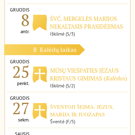
GRUODIS
8
ŠVČ. MERGELĖS MARIJOS
NEKALTASIS PRASIDĖJIMAS
antr.
Iškilmė (S/3)
Kalėdų laikas
B
GRUODIS
25
MŪSŲ VIEŠPATIES JĖZAUS
KRISTAUS GIMIMAS (
Kalėdos
)
penkt.
Iškilmė (S/2)
GRUODIS
27
ŠVENTOJI ŠEIMA: JĖZUS,
MARIJA IR JUOZAPAS
sekm.
Šventė (F/5)
SAUSIS