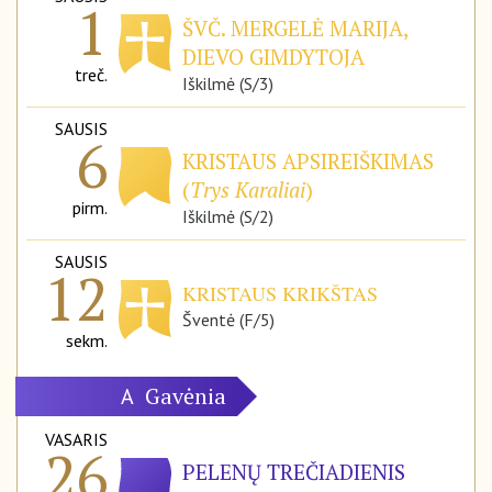
1
ŠVČ. MERGELĖ MARIJA,
DIEVO GIMDYTOJA
treč.
Iškilmė (S/3)
SAUSIS
6
KRISTAUS APSIREIŠKIMAS
(
Trys Karaliai
)
pirm.
Iškilmė (S/2)
SAUSIS
12
KRISTAUS KRIKŠTAS
Šventė (F/5)
sekm.
Gavėnia
A
VASARIS
26
PELENŲ TREČIADIENIS