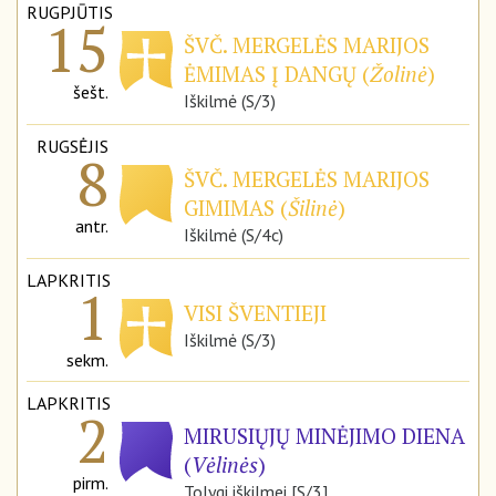
RUGPJŪTIS
15
ŠVČ. MERGELĖS MARIJOS
ĖMIMAS Į DANGŲ (
Žolinė
)
šešt.
Iškilmė (S/3)
RUGSĖJIS
8
ŠVČ. MERGELĖS MARIJOS
GIMIMAS (
Šilinė
)
antr.
Iškilmė (S/4c)
LAPKRITIS
1
VISI ŠVENTIEJI
Iškilmė (S/3)
sekm.
LAPKRITIS
2
MIRUSIŲJŲ MINĖJIMO DIENA
(
Vėlinės
)
pirm.
Tolygi iškilmei [S/3]