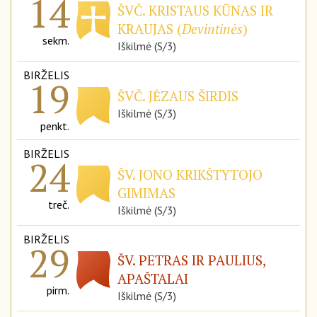
14
ŠVČ. KRISTAUS KŪNAS IR
KRAUJAS (
Devintinės
)
sekm.
Iškilmė (S/3)
BIRŽELIS
19
ŠVČ. JĖZAUS ŠIRDIS
Iškilmė (S/3)
penkt.
BIRŽELIS
24
ŠV. JONO KRIKŠTYTOJO
GIMIMAS
treč.
Iškilmė (S/3)
BIRŽELIS
29
ŠV. PETRAS IR PAULIUS,
APAŠTALAI
pirm.
Iškilmė (S/3)