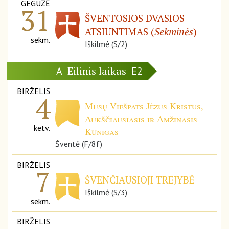
GEGUŽĖ
31
ŠVENTOSIOS DVASIOS
ATSIUNTIMAS (
Sekminės
)
sekm.
Iškilmė (S/2)
Eilinis laikas
A
E2
BIRŽELIS
4
Mūsų Viešpats Jėzus Kristus,
Aukščiausiasis ir Amžinasis
ketv.
Kunigas
Šventė (F/8f)
BIRŽELIS
7
ŠVENČIAUSIOJI TREJYBĖ
Iškilmė (S/3)
sekm.
BIRŽELIS