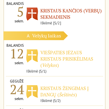
BALANDIS
5
KRISTAUS KANČIOS (VERBŲ)
SEKMADIENIS
sekm.
Iškilmė [S/2]
Velykų laikas
A
BALANDIS
12
VIEŠPATIES JĖZAUS
KRISTAUS PRISIKĖLIMAS
sekm.
(
Velykos
)
Iškilmė (S/1)
GEGUŽĖ
24
KRISTAUS ŽENGIMAS Į
DANGŲ (
Šeštinės
)
sekm.
Iškilmė (S/2)