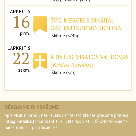
LAPKRITIS
16
ŠVČ. MERGELĖ MARIJA,
GAILESTINGUMO MOTINA
pirm.
Iškilmė (S/4b)
LAPKRITIS
22
KRISTUS, VISATOS VALDOVAS
(
Kristus Karalius
)
sekm.
Iškilmė (S/3)
DĖKOJAME IR PRAŠOME
Apie visus nuorodų netikslumus ar teksto klaidas prašome pranešti
info@katalikai.lt
nurodant tikslią klaidos vietą. DĖKOJAME visiems
naršantiems ir parašiusiems!