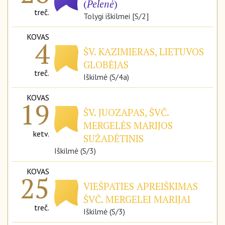
(
Pelenė
)
treč.
Tolygi iškilmei [S/2]
KOVAS
4
ŠV. KAZIMIERAS, LIETUVOS
GLOBĖJAS
treč.
Iškilmė (S/4a)
KOVAS
19
ŠV. JUOZAPAS, ŠVČ.
MERGELĖS MARIJOS
ketv.
SUŽADĖTINIS
Iškilmė (S/3)
KOVAS
25
VIEŠPATIES APREIŠKIMAS
ŠVČ. MERGELEI MARIJAI
treč.
Iškilmė (S/3)