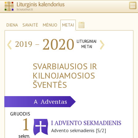
DIENA
SAVAITĖ
MĖNUO
METAI
‹
›
2020
2019
–
LITURGINIAI
METAI
SVARBIAUSIOS IR
KILNOJAMOSIOS
ŠVENTĖS
Adventas
A
GRUODIS
1
I ADVENTO SEKMADIENIS
Advento sekmadienis [S/2]
sekm.