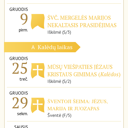
GRUODIS
9
ŠVČ. MERGELĖS MARIJOS
NEKALTASIS PRASIDĖJIMAS
pirm.
Iškilmė (S/3)
Kalėdų laikas
A
GRUODIS
25
MŪSŲ VIEŠPATIES JĖZAUS
KRISTAUS GIMIMAS (
Kalėdos
)
treč.
Iškilmė (S/2)
GRUODIS
29
ŠVENTOJI ŠEIMA: JĖZUS,
MARIJA IR JUOZAPAS
sekm.
Šventė (F/5)
SAUSIS