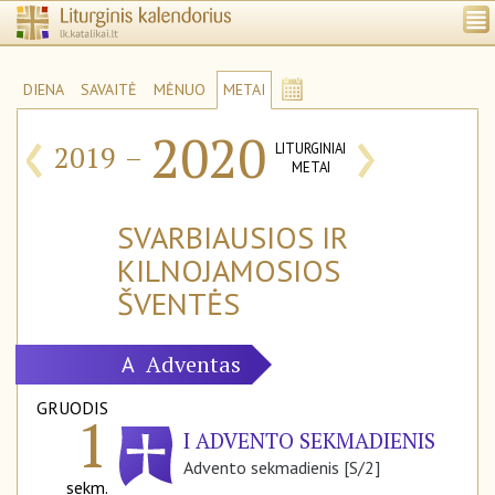
DIENA
SAVAITĖ
MĖNUO
METAI
‹
›
2020
2019
–
LITURGINIAI
METAI
SVARBIAUSIOS IR
KILNOJAMOSIOS
ŠVENTĖS
Adventas
A
GRUODIS
1
I ADVENTO SEKMADIENIS
Advento sekmadienis [S/2]
sekm.