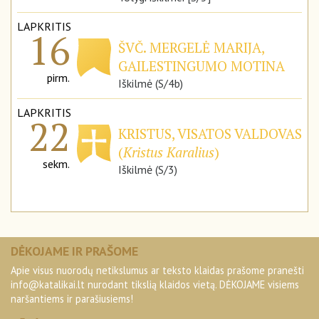
LAPKRITIS
16
ŠVČ. MERGELĖ MARIJA,
GAILESTINGUMO MOTINA
pirm.
Iškilmė (S/4b)
LAPKRITIS
22
KRISTUS, VISATOS VALDOVAS
(
Kristus Karalius
)
sekm.
Iškilmė (S/3)
DĖKOJAME IR PRAŠOME
Apie visus nuorodų netikslumus ar teksto klaidas prašome pranešti
info@katalikai.lt
nurodant tikslią klaidos vietą. DĖKOJAME visiems
naršantiems ir parašiusiems!