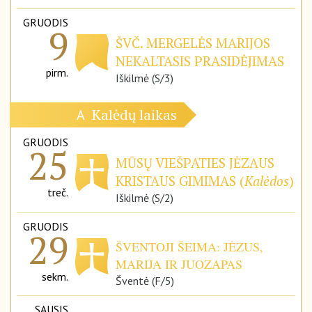
GRUODIS
9
ŠVČ. MERGELĖS MARIJOS
NEKALTASIS PRASIDĖJIMAS
pirm.
Iškilmė (S/3)
Kalėdų laikas
A
GRUODIS
25
MŪSŲ VIEŠPATIES JĖZAUS
KRISTAUS GIMIMAS (
Kalėdos
)
treč.
Iškilmė (S/2)
GRUODIS
29
ŠVENTOJI ŠEIMA: JĖZUS,
MARIJA IR JUOZAPAS
sekm.
Šventė (F/5)
SAUSIS