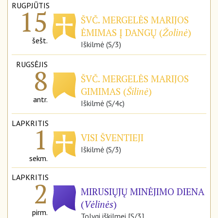
RUGPJŪTIS
15
ŠVČ. MERGELĖS MARIJOS
ĖMIMAS Į DANGŲ (
Žolinė
)
šešt.
Iškilmė (S/3)
RUGSĖJIS
8
ŠVČ. MERGELĖS MARIJOS
GIMIMAS (
Šilinė
)
antr.
Iškilmė (S/4c)
LAPKRITIS
1
VISI ŠVENTIEJI
Iškilmė (S/3)
sekm.
LAPKRITIS
2
MIRUSIŲJŲ MINĖJIMO DIENA
(
Vėlinės
)
pirm.
Tolygi iškilmei [S/3]