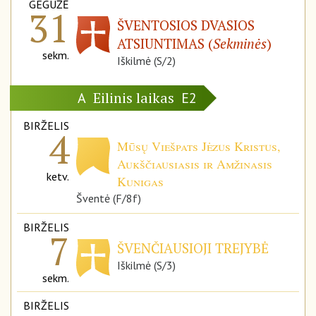
GEGUŽĖ
31
ŠVENTOSIOS DVASIOS
ATSIUNTIMAS (
Sekminės
)
sekm.
Iškilmė (S/2)
Eilinis laikas
A
E2
BIRŽELIS
4
Mūsų Viešpats Jėzus Kristus,
Aukščiausiasis ir Amžinasis
ketv.
Kunigas
Šventė (F/8f)
BIRŽELIS
7
ŠVENČIAUSIOJI TREJYBĖ
Iškilmė (S/3)
sekm.
BIRŽELIS