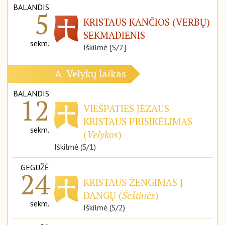
BALANDIS
5
KRISTAUS KANČIOS (VERBŲ)
SEKMADIENIS
sekm.
Iškilmė [S/2]
Velykų laikas
A
BALANDIS
12
VIEŠPATIES JĖZAUS
KRISTAUS PRISIKĖLIMAS
sekm.
(
Velykos
)
Iškilmė (S/1)
GEGUŽĖ
24
KRISTAUS ŽENGIMAS Į
DANGŲ (
Šeštinės
)
sekm.
Iškilmė (S/2)