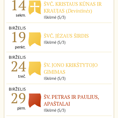
14
ŠVČ. KRISTAUS KŪNAS IR
KRAUJAS (
Devintinės
)
sekm.
Iškilmė (S/3)
BIRŽELIS
19
ŠVČ. JĖZAUS ŠIRDIS
Iškilmė (S/3)
penkt.
BIRŽELIS
24
ŠV. JONO KRIKŠTYTOJO
GIMIMAS
treč.
Iškilmė (S/3)
BIRŽELIS
29
ŠV. PETRAS IR PAULIUS,
APAŠTALAI
pirm.
Iškilmė (S/3)