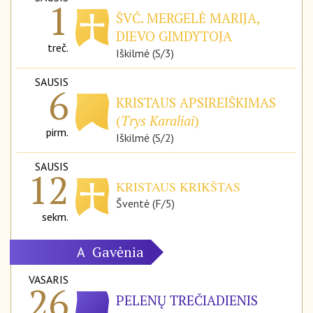
1
ŠVČ. MERGELĖ MARIJA,
DIEVO GIMDYTOJA
treč.
Iškilmė (S/3)
SAUSIS
6
KRISTAUS APSIREIŠKIMAS
(
Trys Karaliai
)
pirm.
Iškilmė (S/2)
SAUSIS
12
KRISTAUS KRIKŠTAS
Šventė (F/5)
sekm.
Gavėnia
A
VASARIS
26
PELENŲ TREČIADIENIS