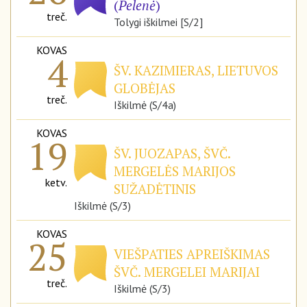
(
Pelenė
)
treč.
Tolygi iškilmei [S/2]
KOVAS
4
ŠV. KAZIMIERAS, LIETUVOS
GLOBĖJAS
treč.
Iškilmė (S/4a)
KOVAS
19
ŠV. JUOZAPAS, ŠVČ.
MERGELĖS MARIJOS
ketv.
SUŽADĖTINIS
Iškilmė (S/3)
KOVAS
25
VIEŠPATIES APREIŠKIMAS
ŠVČ. MERGELEI MARIJAI
treč.
Iškilmė (S/3)