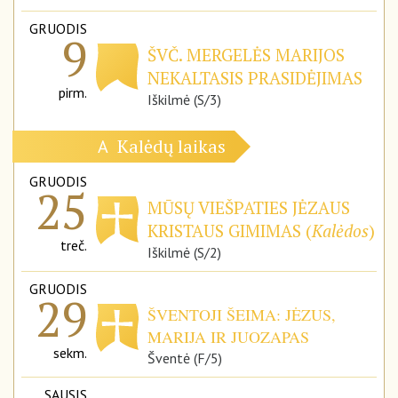
GRUODIS
9
ŠVČ. MERGELĖS MARIJOS
NEKALTASIS PRASIDĖJIMAS
pirm.
Iškilmė (S/3)
Kalėdų laikas
A
GRUODIS
25
MŪSŲ VIEŠPATIES JĖZAUS
KRISTAUS GIMIMAS (
Kalėdos
)
treč.
Iškilmė (S/2)
GRUODIS
29
ŠVENTOJI ŠEIMA: JĖZUS,
MARIJA IR JUOZAPAS
sekm.
Šventė (F/5)
SAUSIS