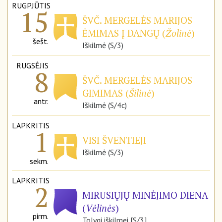
RUGPJŪTIS
15
ŠVČ. MERGELĖS MARIJOS
ĖMIMAS Į DANGŲ (
Žolinė
)
šešt.
Iškilmė (S/3)
RUGSĖJIS
8
ŠVČ. MERGELĖS MARIJOS
GIMIMAS (
Šilinė
)
antr.
Iškilmė (S/4c)
LAPKRITIS
1
VISI ŠVENTIEJI
Iškilmė (S/3)
sekm.
LAPKRITIS
2
MIRUSIŲJŲ MINĖJIMO DIENA
(
Vėlinės
)
pirm.
Tolygi iškilmei [S/3]