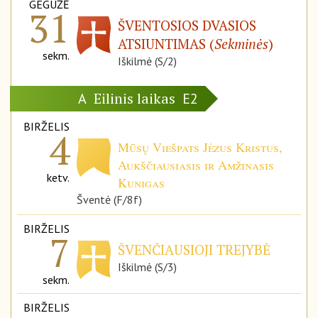
GEGUŽĖ
31
ŠVENTOSIOS DVASIOS
ATSIUNTIMAS (
Sekminės
)
sekm.
Iškilmė (S/2)
Eilinis laikas
A
E2
BIRŽELIS
4
Mūsų Viešpats Jėzus Kristus,
Aukščiausiasis ir Amžinasis
ketv.
Kunigas
Šventė (F/8f)
BIRŽELIS
7
ŠVENČIAUSIOJI TREJYBĖ
Iškilmė (S/3)
sekm.
BIRŽELIS