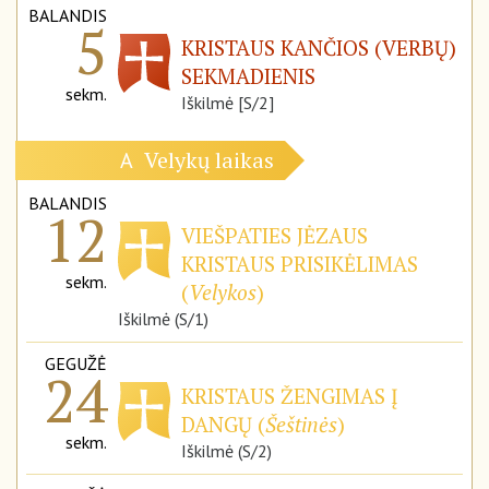
BALANDIS
5
KRISTAUS KANČIOS (VERBŲ)
SEKMADIENIS
sekm.
Iškilmė [S/2]
Velykų laikas
A
BALANDIS
12
VIEŠPATIES JĖZAUS
KRISTAUS PRISIKĖLIMAS
sekm.
(
Velykos
)
Iškilmė (S/1)
GEGUŽĖ
24
KRISTAUS ŽENGIMAS Į
DANGŲ (
Šeštinės
)
sekm.
Iškilmė (S/2)