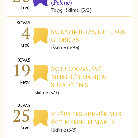
(
Pelenė
)
treč.
Tolygi iškilmei [S/2]
KOVAS
4
ŠV. KAZIMIERAS, LIETUVOS
GLOBĖJAS
treč.
Iškilmė (S/4a)
KOVAS
19
ŠV. JUOZAPAS, ŠVČ.
MERGELĖS MARIJOS
ketv.
SUŽADĖTINIS
Iškilmė (S/3)
KOVAS
25
VIEŠPATIES APREIŠKIMAS
ŠVČ. MERGELEI MARIJAI
treč.
Iškilmė (S/3)