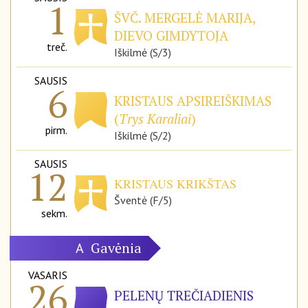
1
ŠVČ. MERGELĖ MARIJA,
DIEVO GIMDYTOJA
treč.
Iškilmė (S/3)
SAUSIS
6
KRISTAUS APSIREIŠKIMAS
(
Trys Karaliai
)
pirm.
Iškilmė (S/2)
SAUSIS
12
KRISTAUS KRIKŠTAS
Šventė (F/5)
sekm.
Gavėnia
A
VASARIS
26
PELENŲ TREČIADIENIS