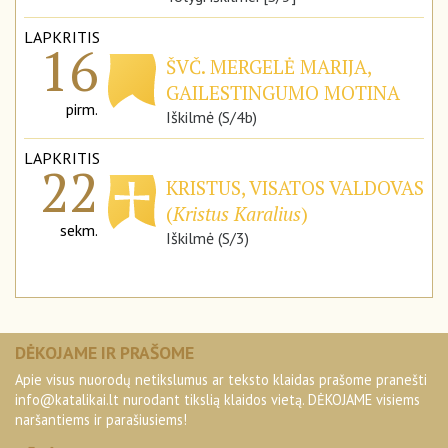
LAPKRITIS
16
ŠVČ. MERGELĖ MARIJA,
GAILESTINGUMO MOTINA
pirm.
Iškilmė (S/4b)
LAPKRITIS
22
KRISTUS, VISATOS VALDOVAS
(
Kristus Karalius
)
sekm.
Iškilmė (S/3)
DĖKOJAME IR PRAŠOME
Apie visus nuorodų netikslumus ar teksto klaidas prašome pranešti
info@katalikai.lt
nurodant tikslią klaidos vietą. DĖKOJAME visiems
naršantiems ir parašiusiems!