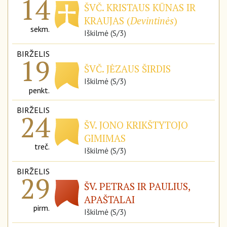
14
ŠVČ. KRISTAUS KŪNAS IR
KRAUJAS (
Devintinės
)
sekm.
Iškilmė (S/3)
BIRŽELIS
19
ŠVČ. JĖZAUS ŠIRDIS
Iškilmė (S/3)
penkt.
BIRŽELIS
24
ŠV. JONO KRIKŠTYTOJO
GIMIMAS
treč.
Iškilmė (S/3)
BIRŽELIS
29
ŠV. PETRAS IR PAULIUS,
APAŠTALAI
pirm.
Iškilmė (S/3)