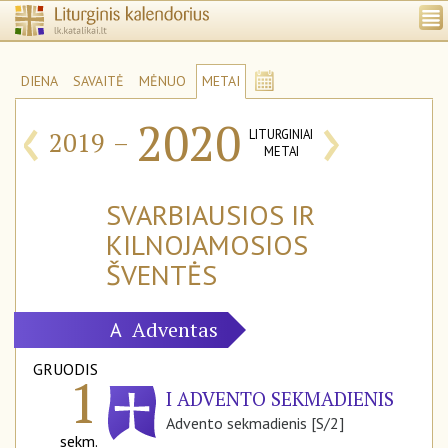
DIENA
SAVAITĖ
MĖNUO
METAI
‹
›
2020
2019
–
LITURGINIAI
METAI
SVARBIAUSIOS IR
KILNOJAMOSIOS
ŠVENTĖS
Adventas
A
GRUODIS
1
I ADVENTO SEKMADIENIS
Advento sekmadienis [S/2]
sekm.