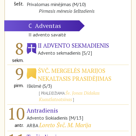
šešt.
Privalomas minėjimas (M/10)
Pirmasis mėnesio šeštadienis
Adventas
C
II advento savaitė
8
II ADVENTO SEKMADIENIS
Advento sekmadienis [S/2]
sekm.
9
ŠVČ. MERGELĖS MARIJOS
NEKALTASIS PRASIDĖJIMAS
pirm.
Iškilmė (S/3)
Šv. Jonas Didakas
PRALEIDŽIAMA
Kuautlatoatsinas
10
Antradienis
Advento šiokiadienis [M/13]
Loreto Švč. M. Marija
antr.
ARBA