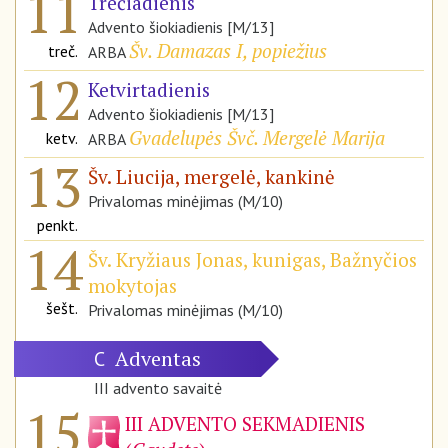
11
Trečiadienis
Advento šiokiadienis [M/13]
Šv. Damazas I, popiežius
treč.
ARBA
12
Ketvirtadienis
Advento šiokiadienis [M/13]
Gvadelupės Švč. Mergelė Marija
ketv.
ARBA
13
Šv. Liucija, mergelė, kankinė
Privalomas minėjimas (M/10)
penkt.
14
Šv. Kryžiaus Jonas, kunigas, Bažnyčios
mokytojas
šešt.
Privalomas minėjimas (M/10)
Adventas
C
III advento savaitė
15
III ADVENTO SEKMADIENIS