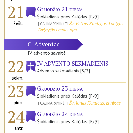
21
Gruodžio 21 diena
Šiokiadienis prieš Kalėdas [F/9]
šešt.
Šv. Petras Kanizijus, kunigas,
GALIMA PAMINĖTI
Bažnyčios mokytojas
Adventas
C
IV advento savaitė
22
IV ADVENTO SEKMADIENIS
Advento sekmadienis [S/2]
sekm.
23
Gruodžio 23 diena
Šiokiadienis prieš Kalėdas [F/9]
pirm.
Šv. Jonas Kentietis, kunigas
GALIMA PAMINĖTI
24
Gruodžio 24 diena
Šiokiadienis prieš Kalėdas [F/9]
antr.