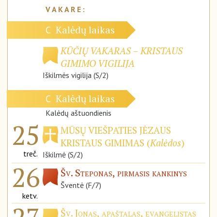
Kalėdų laikas
C
KŪČIŲ VAKARAS – KRISTAUS
GIMIMO VIGILIJA
Iškilmės vigilija (S/2)
Kalėdų laikas
C
Kalėdų aštuondienis
25
MŪSŲ VIEŠPATIES JĖZAUS
KRISTAUS GIMIMAS (
Kalėdos
)
treč.
Iškilmė (S/2)
26
Šv. Steponas, pirmasis kankinys
Šventė (F/7)
ketv.
Šv. Jonas, apaštalas, evangelistas