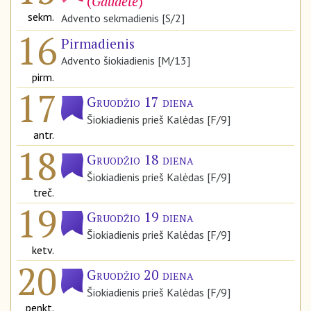
(
Gaudete
)
sekm.
Advento sekmadienis [S/2]
16
Pirmadienis
Advento šiokiadienis [M/13]
pirm.
17
Gruodžio 17 diena
Šiokiadienis prieš Kalėdas [F/9]
antr.
18
Gruodžio 18 diena
Šiokiadienis prieš Kalėdas [F/9]
treč.
19
Gruodžio 19 diena
Šiokiadienis prieš Kalėdas [F/9]
ketv.
20
Gruodžio 20 diena
Šiokiadienis prieš Kalėdas [F/9]
penkt.