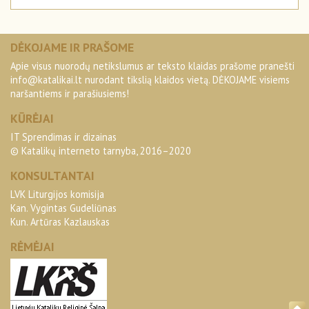
DĖKOJAME IR PRAŠOME
Apie visus nuorodų netikslumus ar teksto klaidas prašome pranešti
info@katalikai.lt
nurodant tikslią klaidos vietą. DĖKOJAME visiems
naršantiems ir parašiusiems!
KŪRĖJAI
IT Sprendimas ir dizainas
© Katalikų interneto tarnyba, 2016–2020
KONSULTANTAI
LVK Liturgijos komisija
Kan. Vygintas Gudeliūnas
Kun. Artūras Kazlauskas
RĖMĖJAI