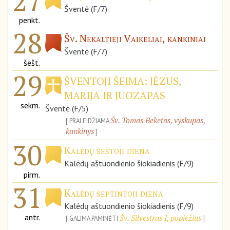
27
Šventė (F/7)
penkt.
28
Šv. Nekaltieji Vaikeliai, kankiniai
Šventė (F/7)
šešt.
29
ŠVENTOJI ŠEIMA: JĖZUS,
MARIJA IR JUOZAPAS
sekm.
Šventė (F/5)
Šv. Tomas Beketas, vyskupas,
PRALEIDŽIAMA
kankinys
30
Kalėdų šeštoji diena
Kalėdų aštuondienio šiokiadienis (F/9)
pirm.
31
Kalėdų septintoji diena
Kalėdų aštuondienio šiokiadienis (F/9)
antr.
Šv. Silvestras I, popiežius
GALIMA PAMINĖTI