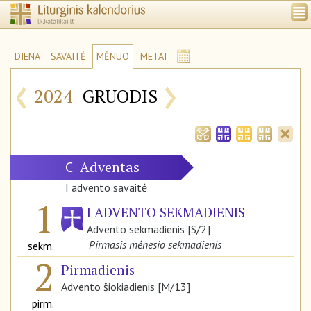
DIENA
SAVAITĖ
MĖNUO
METAI
‹
›
2024
GRUODIS
Adventas
C
I advento savaitė
1
I ADVENTO SEKMADIENIS
Advento sekmadienis [S/2]
Pirmasis mėnesio sekmadienis
sekm.
2
Pirmadienis
Advento šiokiadienis [M/13]
pirm.