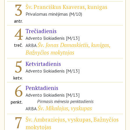
3
Šv. Pranciškus Ksaveras, kunigas
Privalomas minėjimas (M/10)
antr.
4
Trečiadienis
Advento šiokiadienis [M/13]
Šv. Jonas Damaskietis, kunigas,
treč.
ARBA
Bažnyčios mokytojas
5
Ketvirtadienis
Advento šiokiadienis [M/13]
ketv.
6
Penktadienis
Advento šiokiadienis [M/13]
Pirmasis mėnesio penktadienis
penkt.
Šv. Mikalojus, vyskupas
ARBA
7
Šv. Ambraziejus, vyskupas, Bažnyčios
mokytojas