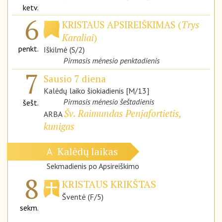
ketv.
6
KRISTAUS APSIREIŠKIMAS (
Trys
Karaliai
)
penkt.
Iškilmė (S/2)
Pirmasis mėnesio penktadienis
7
Sausio 7 diena
Kalėdų laiko šiokiadienis [M/13]
Pirmasis mėnesio šeštadienis
šešt.
Šv. Raimundas Penjafortietis,
ARBA
kunigas
Kalėdų laikas
A
Sekmadienis po Apsireiškimo
8
KRISTAUS KRIKŠTAS
Šventė (F/5)
sekm.