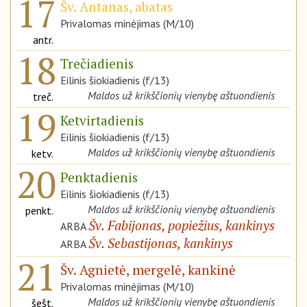
17
Šv. Antanas, abatas
Privalomas minėjimas (M/10)
antr.
18
Trečiadienis
Eilinis šiokiadienis (f/13)
Maldos už krikščionių vienybę aštuondienis
treč.
19
Ketvirtadienis
Eilinis šiokiadienis (f/13)
Maldos už krikščionių vienybę aštuondienis
ketv.
20
Penktadienis
Eilinis šiokiadienis (f/13)
Maldos už krikščionių vienybę aštuondienis
penkt.
Šv. Fabijonas, popiežius, kankinys
ARBA
Šv. Sebastijonas, kankinys
ARBA
21
Šv. Agnietė, mergelė, kankinė
Privalomas minėjimas (M/10)
Maldos už krikščionių vienybę aštuondienis
šešt.