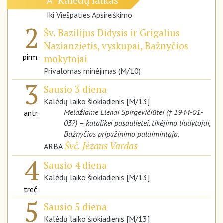
Kalėdų laikas
A
Iki Viešpaties Apsireiškimo
2
Šv. Bazilijus Didysis ir Grigalius
Nazianzietis, vyskupai, Bažnyčios
pirm.
mokytojai
Privalomas minėjimas (M/10)
3
Sausio 3 diena
Kalėdų laiko šiokiadienis [M/13]
Meldžiame Elenai Spirgevičiūtei († 1944-01-
antr.
03?) – katalikei pasaulietei, tikėjimo liudytojai,
Bažnyčios pripažinimo palaimintąja.
Švč. Jėzaus Vardas
ARBA
4
Sausio 4 diena
Kalėdų laiko šiokiadienis [M/13]
treč.
5
Sausio 5 diena
Kalėdų laiko šiokiadienis [M/13]