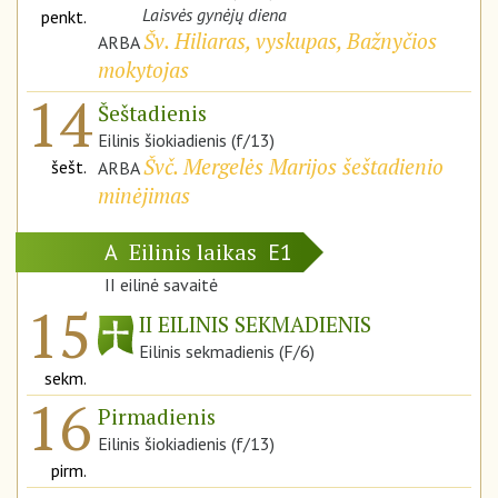
Laisvės gynėjų diena
penkt.
Šv. Hiliaras, vyskupas, Bažnyčios
ARBA
mokytojas
14
Šeštadienis
Eilinis šiokiadienis (f/13)
Švč. Mergelės Marijos šeštadienio
šešt.
ARBA
minėjimas
Eilinis laikas
A
E1
II eilinė savaitė
15
II EILINIS SEKMADIENIS
Eilinis sekmadienis (F/6)
sekm.
16
Pirmadienis
Eilinis šiokiadienis (f/13)
pirm.