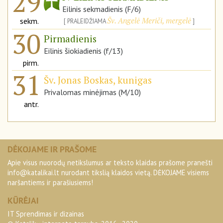
29
Eilinis sekmadienis (F/6)
Šv. Angelė Meriči, mergelė
sekm.
PRALEIDŽIAMA
30
Pirmadienis
Eilinis šiokiadienis (f/13)
pirm.
31
Šv. Jonas Boskas, kunigas
Privalomas minėjimas (M/10)
antr.
DĖKOJAME IR PRAŠOME
Apie visus nuorodų netikslumus ar teksto klaidas prašome pranešti
info@katalikai.lt
nurodant tikslią klaidos vietą. DĖKOJAME visiems
naršantiems ir parašiusiems!
KŪRĖJAI
IT Sprendimas ir dizainas