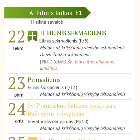
Eilinis laikas
A
E1
III eilinė savaitė
22
III EILINIS SEKMADIENIS
Eilinis sekmadienis (F/6)
Maldos už krikščionių vienybę aštuondienis
sekm.
Dievo Žodžio sekmadienis
Šv. Vincentas, diakonas,
PRALEIDŽIAMA
kankinys
23
Pirmadienis
Eilinis šiokiadienis (f/13)
Maldos už krikščionių vienybę aštuondienis
pirm.
24
Šv. Pranciškus Salezas, vyskupas,
Bažnyčios mokytojas
antr.
Privalomas minėjimas (M/10)
Maldos už krikščionių vienybę aštuondienis
Šv. Pauliaus, apaštalo,