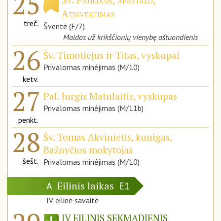
25
Atsivertimas
treč.
Šventė (F/7)
Maldos už krikščionių vienybę aštuondienis
26
Šv. Timotiejus ir Titas, vyskupai
Privalomas minėjimas (M/10)
ketv.
27
Pal. Jurgis Matulaitis, vyskupas
Privalomas minėjimas (M/11b)
penkt.
28
Šv. Tomas Akvinietis, kunigas,
Bažnyčios mokytojas
šešt.
Privalomas minėjimas (M/10)
Eilinis laikas
A
E1
IV eilinė savaitė
IV EILINIS SEKMADIENIS