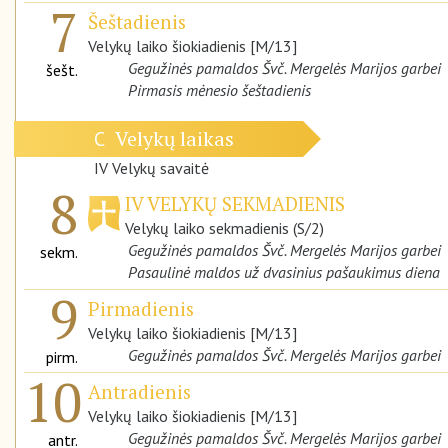
7
Šeštadienis
Velykų laiko šiokiadienis [M/13]
Gegužinės pamaldos Švč. Mergelės Marijos garbei
šešt.
Pirmasis mėnesio šeštadienis
Velykų laikas
C
IV Velykų savaitė
8
IV VELYKŲ SEKMADIENIS
Velykų laiko sekmadienis (S/2)
Gegužinės pamaldos Švč. Mergelės Marijos garbei
sekm.
Pasaulinė maldos už dvasinius pašaukimus diena
9
Pirmadienis
Velykų laiko šiokiadienis [M/13]
Gegužinės pamaldos Švč. Mergelės Marijos garbei
pirm.
10
Antradienis
Velykų laiko šiokiadienis [M/13]
Gegužinės pamaldos Švč. Mergelės Marijos garbei
antr.