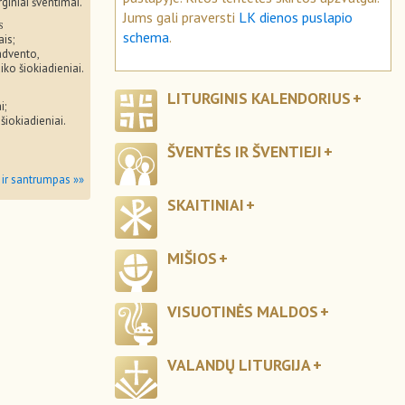
rginiai šventimai.
Jums gali praversti
LK dienos puslapio
s
schema
.
ais;
advento,
iko šiokiadieniai.
LITURGINIS KALENDORIUS
i;
 šiokiadieniai.
ŠVENTĖS IR ŠVENTIEJI
 ir santrumpas »»
SKAITINIAI
MIŠIOS
VISUOTINĖS MALDOS
VALANDŲ LITURGIJA