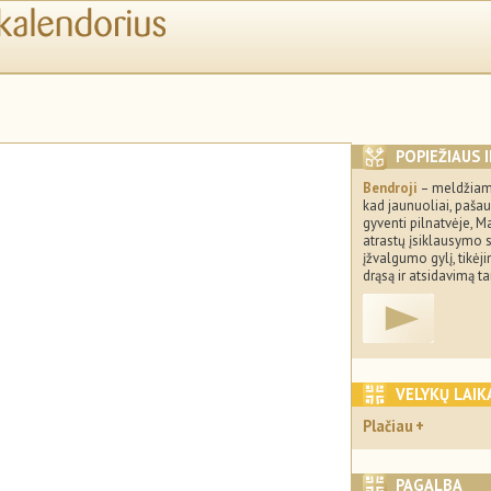
POPIEŽIAUS 
Bendroji
– meldžiam
kad jaunuoliai, pašau
gyventi pilnatvėje, Ma
atrastų įsiklausymo st
įžvalgumo gylį, tikėj
drąsą ir atsidavimą ta
VELYKŲ LAIK
Plačiau
PAGALBA