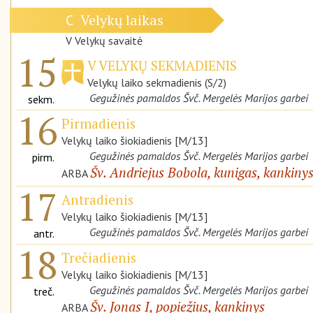
Velykų laikas
C
V Velykų savaitė
15
V VELYKŲ SEKMADIENIS
Velykų laiko sekmadienis (S/2)
Gegužinės pamaldos Švč. Mergelės Marijos garbei
sekm.
16
Pirmadienis
Velykų laiko šiokiadienis [M/13]
Gegužinės pamaldos Švč. Mergelės Marijos garbei
pirm.
Šv. Andriejus Bobola, kunigas, kankiny
ARBA
17
Antradienis
Velykų laiko šiokiadienis [M/13]
Gegužinės pamaldos Švč. Mergelės Marijos garbei
antr.
18
Trečiadienis
Velykų laiko šiokiadienis [M/13]
Gegužinės pamaldos Švč. Mergelės Marijos garbei
treč.
Šv. Jonas I, popiežius, kankinys
ARBA