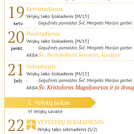
19
Ketvirtadienis
Velykų laiko šiokiadienis [M/13]
Gegužinės pamaldos Švč. Mergelės Marijos garbei
ketv.
20
Penktadienis
Velykų laiko šiokiadienis [M/13]
Gegužinės pamaldos Švč. Mergelės Marijos garbei
penkt.
Šv. Bernardinas Sienietis, kunigas
ARBA
21
Šeštadienis
Velykų laiko šiokiadienis [M/13]
Gegužinės pamaldos Švč. Mergelės Marijos garbei
šešt.
Šv. Kristoforas Magaljanesas ir jo draug
ARBA
Velykų laikas
C
VI Velykų savaitė
22
VI VELYKŲ SEKMADIENIS
Velykų laiko sekmadienis (S/2)