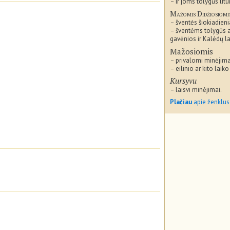
– ir joms tolygūs litu
Mažomis Didžiosiomi
– šventės šiokiadieni
– šventėms tolygūs 
gavėnios ir Kalėdų la
Mažosiomis
– privalomi minėjima
– eilinio ar kito laiko
Kursyvu
– laisvi minėjimai.
Plačiau
apie ženklus