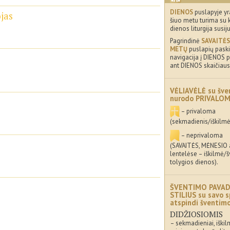
DIENOS
puslapyje yr
jas
šiuo metu turima su 
dienos liturgija susij
Pagrindinė
SAVAITĖS
METŲ
puslapių paskir
navigacija į DIENOS p
ant DIENOS skaičiaus
VĖLIAVĖLĖ su šve
nurodo PRIVALO
– privaloma
(sekmadienis/iškilmė
– neprivaloma
(SAVAITĖS, MĖNESIO
lentelėse – iškilmė/
tolygios dienos).
ŠVENTIMO PAVAD
STILIUS su savo s
atspindi šventi
DIDŽIOSIOMIS
– sekmadieniai, iškil