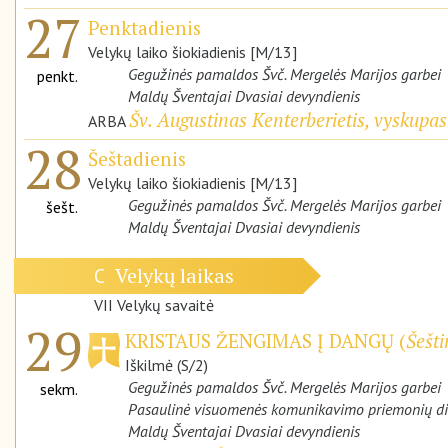
27
Penktadienis
Velykų laiko šiokiadienis [M/13]
Gegužinės pamaldos Švč. Mergelės Marijos garbei
penkt.
Maldų Šventajai Dvasiai devyndienis
Šv. Augustinas Kenterberietis, vyskupas
ARBA
28
Šeštadienis
Velykų laiko šiokiadienis [M/13]
Gegužinės pamaldos Švč. Mergelės Marijos garbei
šešt.
Maldų Šventajai Dvasiai devyndienis
Velykų laikas
C
VII Velykų savaitė
29
KRISTAUS ŽENGIMAS Į DANGŲ (
Šešti
Iškilmė (S/2)
Gegužinės pamaldos Švč. Mergelės Marijos garbei
sekm.
Pasaulinė visuomenės komunikavimo priemonių d
Maldų Šventajai Dvasiai devyndienis