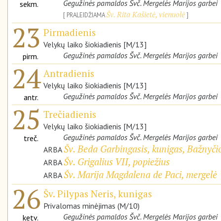
Gegužinės pamaldos Švč. Mergelės Marijos garbei
sekm.
Šv. Rita Kašietė, vienuolė
PRALEIDŽIAMA
23
Pirmadienis
Velykų laiko šiokiadienis [M/13]
Gegužinės pamaldos Švč. Mergelės Marijos garbei
pirm.
24
Antradienis
Velykų laiko šiokiadienis [M/13]
Gegužinės pamaldos Švč. Mergelės Marijos garbei
antr.
25
Trečiadienis
Velykų laiko šiokiadienis [M/13]
Gegužinės pamaldos Švč. Mergelės Marijos garbei
treč.
Šv. Beda Garbingasis, kunigas, Bažnyči
ARBA
Šv. Grigalius VII, popiežius
ARBA
Šv. Marija Magdalena de Paci, mergelė
ARBA
26
Šv. Pilypas Neris, kunigas
Privalomas minėjimas (M/10)
Gegužinės pamaldos Švč. Mergelės Marijos garbei
ketv.