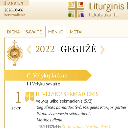
ŠIANDIEN:
2026-08-06
ketvirtadienis
DIENA
SAVAITĖ
MĖNUO
METAI
‹
›
2022
GEGUŽĖ
Velykų laikas
C
III Velykų savaitė
1
III VELYKŲ SEKMADIENIS
Velykų laiko sekmadienis (S/2)
Gegužinės pamaldos Švč. Mergelės Marijos garbei
sekm.
Pirmasis mėnesio sekmadienis
Motinos diena
Šv. Juozapas Darbininkas
PRALEIDŽIAMA