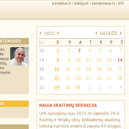
katalikai.lt
|
biblija.lt
|
katekizmas.lt
|
EIS
‹
›
‹
›
2022
GEGUŽĖ
INTENCIJOS
Sav.
S
P
A
T
K
P
Š
ės,
18
1
2
3
4
5
6
7
kti
rijoje
19
8
9
10
11
12
13
14
ilių,
imo
20
15
16
17
18
19
20
21
rnystei.
21
22
23
24
25
26
27
28
22
29
30
31
1
2
3
4
AS
NAUJA SKAITINIŲ REDAKCIJA
LVK nurodymu nuo 2025 m. lapkričio 29 d.
Kalėdų ir Velykų ciklų šiokiadienių skaitinių
tekstai turi būti imami iš naujos KV knygos.