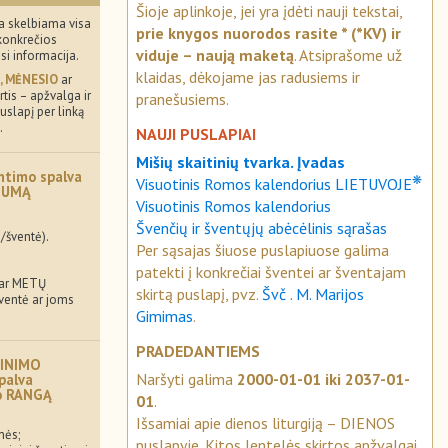
Šioje aplinkoje, jei yra įdėti nauji tekstai,
a skelbiama visa
prie knygos nuorodos rasite * (*KV) ir
konkrečios
viduje – naują maketą
. Atsiprašome už
usi informacija.
klaidas, dėkojame jas radusiems ir
, MĖNESIO
ar
tis – apžvalga ir
pranešusiems.
uslapį per linką
.
NAUJI PUSLAPIAI
Mišių skaitinių tvarka. Įvadas
ntimo spalva
❋
Visuotinis Romos kalendorius LIETUVOJE
MUMĄ
Visuotinis Romos kalendorius
Švenčių ir šventųjų abėcėlinis sąrašas
/šventė).
Per sąsajas šiuose puslapiuose galima
patekti į konkrečiai šventei ar šventajam
 ar METŲ
skirtą puslapį, pvz.
Švč . M. Marijos
šventė ar joms
Gimimas
.
PRADEDANTIEMS
INIMO
Naršyti galima
2000-01-01 iki 2037-01-
palva
mo RANGĄ
01
.
Išsamiai apie dienos liturgiją – DIENOS
mės;
puslapyje. Kitos lentelės skirtos apžvalgai.