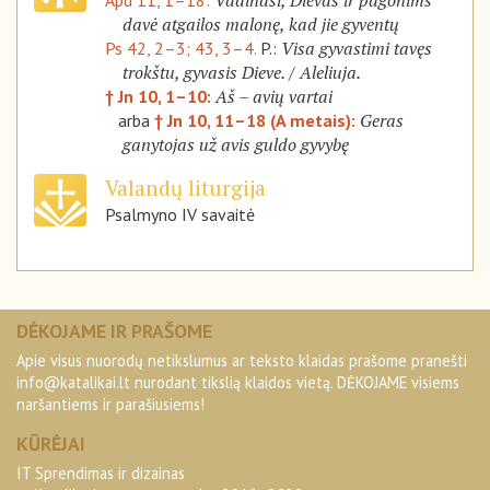
Vadinasi, Dievas ir pagonims
Apd 11, 1–18:
davė atgailos malonę, kad jie gyventų
Visa gyvastimi tavęs
Ps 42, 2–3; 43, 3–4.
P.:
trokštu, gyvasis Dieve. / Aleliuja.
Aš – avių vartai
† Jn 10, 1–10:
Geras
arba
† Jn 10, 11–18 (A metais):
ganytojas už avis guldo gyvybę
Valandų liturgija
Psalmyno IV savaitė
DĖKOJAME IR PRAŠOME
Apie visus nuorodų netikslumus ar teksto klaidas prašome pranešti
info@katalikai.lt
nurodant tikslią klaidos vietą. DĖKOJAME visiems
naršantiems ir parašiusiems!
KŪRĖJAI
IT Sprendimas ir dizainas