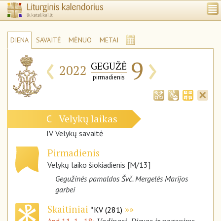
DIENA
SAVAITĖ
MĖNUO
METAI
‹
›
9
GEGUŽĖ
2022
pirmadienis
Velykų laikas
C
IV Velykų savaitė
Pirmadienis
Velykų laiko šiokiadienis [M/13]
Gegužinės pamaldos Švč. Mergelės Marijos
garbei
Skaitiniai
*KV (281)