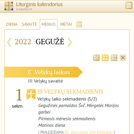
DIENA
SAVAITĖ
MĖNUO
METAI
‹
›
2022
GEGUŽĖ
Velykų laikas
C
III Velykų savaitė
1
III VELYKŲ SEKMADIENIS
Velykų laiko sekmadienis (S/2)
Gegužinės pamaldos Švč. Mergelės Marijos
sekm.
garbei
Pirmasis mėnesio sekmadienis
Motinos diena
Šv. Juozapas Darbininkas
PRALEIDŽIAMA