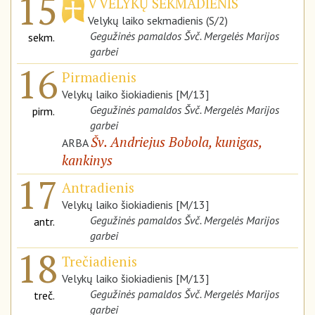
15
V VELYKŲ SEKMADIENIS
Velykų laiko sekmadienis (S/2)
Gegužinės pamaldos Švč. Mergelės Marijos
sekm.
garbei
16
Pirmadienis
Velykų laiko šiokiadienis [M/13]
Gegužinės pamaldos Švč. Mergelės Marijos
pirm.
garbei
Šv. Andriejus Bobola, kunigas,
ARBA
kankinys
17
Antradienis
Velykų laiko šiokiadienis [M/13]
Gegužinės pamaldos Švč. Mergelės Marijos
antr.
garbei
18
Trečiadienis
Velykų laiko šiokiadienis [M/13]
Gegužinės pamaldos Švč. Mergelės Marijos
treč.
garbei