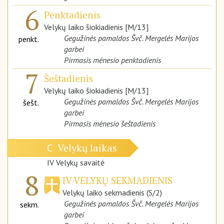
6
Penktadienis
Velykų laiko šiokiadienis [M/13]
Gegužinės pamaldos Švč. Mergelės Marijos
penkt.
garbei
Pirmasis mėnesio penktadienis
7
Šeštadienis
Velykų laiko šiokiadienis [M/13]
Gegužinės pamaldos Švč. Mergelės Marijos
šešt.
garbei
Pirmasis mėnesio šeštadienis
Velykų laikas
C
IV Velykų savaitė
8
IV VELYKŲ SEKMADIENIS
Velykų laiko sekmadienis (S/2)
Gegužinės pamaldos Švč. Mergelės Marijos
sekm.
garbei