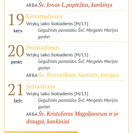
Šv. Jonas I, popiežius, kankinys
ARBA
19
Ketvirtadienis
Velykų laiko šiokiadienis [M/13]
Gegužinės pamaldos Švč. Mergelės Marijos
ketv.
garbei
20
Penktadienis
Velykų laiko šiokiadienis [M/13]
Gegužinės pamaldos Švč. Mergelės Marijos
penkt.
garbei
Šv. Bernardinas Sienietis, kunigas
ARBA
21
Šeštadienis
Velykų laiko šiokiadienis [M/13]
Gegužinės pamaldos Švč. Mergelės Marijos
šešt.
garbei
Šv. Kristoforas Magaljanesas ir jo
ARBA
draugai, kankiniai