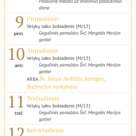
Pasaulinė maldos už dvasinius pašaukimus
diena
9
Pirmadienis
Velykų laiko šiokiadienis [M/13]
Gegužinės pamaldos Švč. Mergelės Marijos
pirm.
garbei
10
Antradienis
Velykų laiko šiokiadienis [M/13]
Gegužinės pamaldos Švč. Mergelės Marijos
antr.
garbei
Šv. Jonas Avilietis, kunigas,
ARBA
Bažnyčios mokytojas
11
Trečiadienis
Velykų laiko šiokiadienis [M/13]
Gegužinės pamaldos Švč. Mergelės Marijos
treč.
garbei
12
Ketvirtadienis