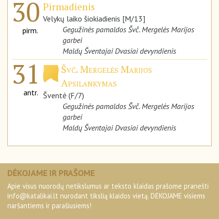
30
Pirmadienis
Velykų laiko šiokiadienis [M/13]
Gegužinės pamaldos Švč. Mergelės Marijos
pirm.
garbei
Maldų Šventajai Dvasiai devyndienis
31
Švč. Mergelės Marijos
Apsilankymas
antr.
Šventė (F/7)
Gegužinės pamaldos Švč. Mergelės Marijos
garbei
Maldų Šventajai Dvasiai devyndienis
DĖKOJAME IR PRAŠOME
Apie visus nuorodų netikslumus ar teksto klaidas prašome pranešti
info@katalikai.lt
nurodant tikslią klaidos vietą. DĖKOJAME visiems
naršantiems ir parašiusiems!