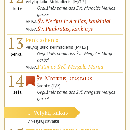
Velykų laiko šiokiadienis [M/13]
Gegužinės pamaldos Švč. Mergelės Marijos
ketv.
garbei
Šv. Nerijus ir Achilas, kankiniai
ARBA
Šv. Pankratas, kankinys
ARBA
13
Penktadienis
Velykų laiko sekmadienis [M/13]
Gegužinės pamaldos Švč. Mergelės Marijos
penkt.
garbei
Fatimos Švč. Mergelė Marija
ARBA
14
Šv. Motiejus, apaštalas
Šventė (F/7)
šešt.
Gegužinės pamaldos Švč. Mergelės Marijos
garbei
Velykų laikas
C
V Velykų savaitė