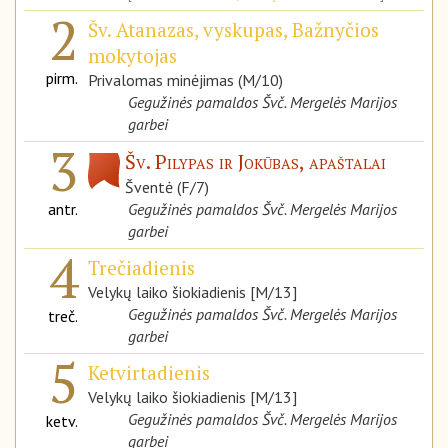
2
Šv. Atanazas, vyskupas, Bažnyčios
mokytojas
pirm.
Privalomas minėjimas (M/10)
Gegužinės pamaldos Švč. Mergelės Marijos
garbei
3
Šv. Pilypas ir Jokūbas, apaštalai
Šventė (F/7)
antr.
Gegužinės pamaldos Švč. Mergelės Marijos
garbei
4
Trečiadienis
Velykų laiko šiokiadienis [M/13]
Gegužinės pamaldos Švč. Mergelės Marijos
treč.
garbei
5
Ketvirtadienis
Velykų laiko šiokiadienis [M/13]
Gegužinės pamaldos Švč. Mergelės Marijos
ketv.
garbei