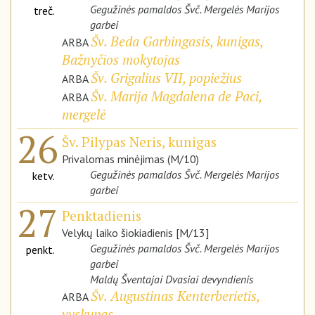
Gegužinės pamaldos Švč. Mergelės Marijos
treč.
garbei
Šv. Beda Garbingasis, kunigas,
ARBA
Bažnyčios mokytojas
Šv. Grigalius VII, popiežius
ARBA
Šv. Marija Magdalena de Paci,
ARBA
mergelė
26
Šv. Pilypas Neris, kunigas
Privalomas minėjimas (M/10)
Gegužinės pamaldos Švč. Mergelės Marijos
ketv.
garbei
27
Penktadienis
Velykų laiko šiokiadienis [M/13]
Gegužinės pamaldos Švč. Mergelės Marijos
penkt.
garbei
Maldų Šventajai Dvasiai devyndienis
Šv. Augustinas Kenterberietis,
ARBA
vyskupas