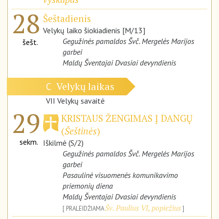
28
Šeštadienis
Velykų laiko šiokiadienis [M/13]
Gegužinės pamaldos Švč. Mergelės Marijos
šešt.
garbei
Maldų Šventajai Dvasiai devyndienis
Velykų laikas
C
VII Velykų savaitė
29
KRISTAUS ŽENGIMAS Į DANGŲ
(
Šeštinės
)
sekm.
Iškilmė (S/2)
Gegužinės pamaldos Švč. Mergelės Marijos
garbei
Pasaulinė visuomenės komunikavimo
priemonių diena
Maldų Šventajai Dvasiai devyndienis
Šv. Paulius VI, popiežius
PRALEIDŽIAMA