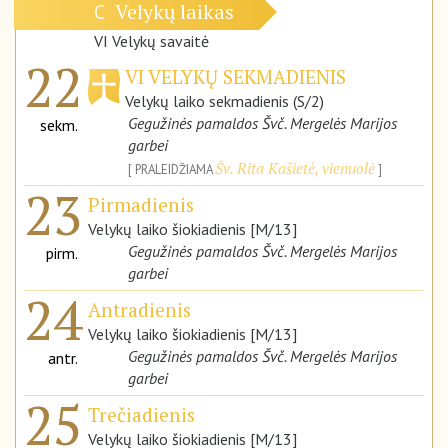
Velykų laikas
C
VI Velykų savaitė
22
VI VELYKŲ SEKMADIENIS
Velykų laiko sekmadienis (S/2)
Gegužinės pamaldos Švč. Mergelės Marijos
sekm.
garbei
Šv. Rita Kašietė, vienuolė
PRALEIDŽIAMA
23
Pirmadienis
Velykų laiko šiokiadienis [M/13]
Gegužinės pamaldos Švč. Mergelės Marijos
pirm.
garbei
24
Antradienis
Velykų laiko šiokiadienis [M/13]
Gegužinės pamaldos Švč. Mergelės Marijos
antr.
garbei
25
Trečiadienis
Velykų laiko šiokiadienis [M/13]