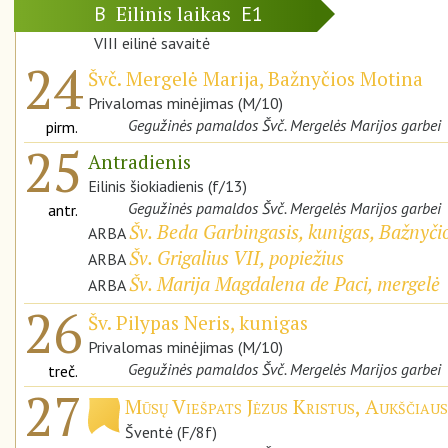
Eilinis laikas
B
E1
VIII eilinė savaitė
24
Švč. Mergelė Marija, Bažnyčios Motina
Privalomas minėjimas (M/10)
Gegužinės pamaldos Švč. Mergelės Marijos garbei
pirm.
25
Antradienis
Eilinis šiokiadienis (f/13)
Gegužinės pamaldos Švč. Mergelės Marijos garbei
antr.
Šv. Beda Garbingasis, kunigas, Bažnyči
ARBA
Šv. Grigalius VII, popiežius
ARBA
Šv. Marija Magdalena de Paci, mergelė
ARBA
26
Šv. Pilypas Neris, kunigas
Privalomas minėjimas (M/10)
Gegužinės pamaldos Švč. Mergelės Marijos garbei
treč.
27
Mūsų Viešpats Jėzus Kristus, Aukščiaus
Šventė (F/8f)