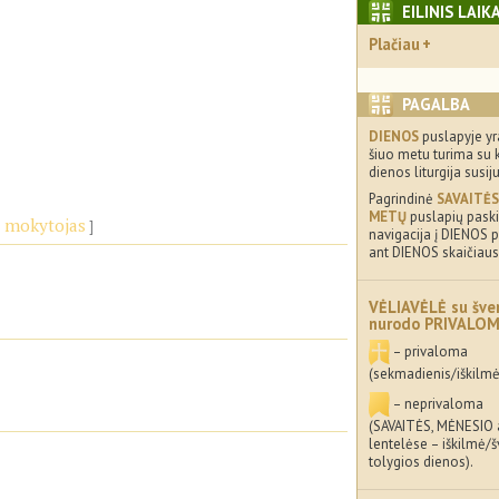
EILINIS LAIK
Plačiau
PAGALBA
DIENOS
puslapyje yr
šiuo metu turima su 
dienos liturgija susij
Pagrindinė
SAVAITĖS
METŲ
puslapių paskir
s mokytojas
navigacija į DIENOS p
ant DIENOS skaičiaus
VĖLIAVĖLĖ su šve
nurodo PRIVALO
– privaloma
(sekmadienis/iškilmė
– neprivaloma
(SAVAITĖS, MĖNESIO
lentelėse – iškilmė/
tolygios dienos).