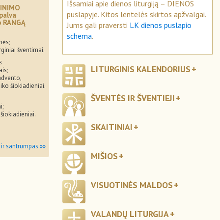
Išsamiai apie dienos liturgiją – DIENOS
INIMO
puslapyje. Kitos lentelės skirtos apžvalgai.
palva
mo RANGĄ
Jums gali praversti
LK dienos puslapio
schema
.
mės;
rginiai šventimai.
s
LITURGINIS KALENDORIUS
ais;
advento,
iko šiokiadieniai.
ŠVENTĖS IR ŠVENTIEJI
i;
 šiokiadieniai.
SKAITINIAI
 ir santrumpas »»
MIŠIOS
VISUOTINĖS MALDOS
VALANDŲ LITURGIJA