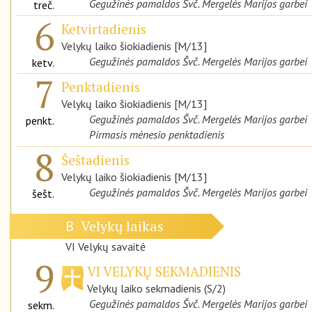
Gegužinės pamaldos Švč. Mergelės Marijos garbei
treč.
6
Ketvirtadienis
Velykų laiko šiokiadienis [M/13]
Gegužinės pamaldos Švč. Mergelės Marijos garbei
ketv.
7
Penktadienis
Velykų laiko šiokiadienis [M/13]
Gegužinės pamaldos Švč. Mergelės Marijos garbei
penkt.
Pirmasis mėnesio penktadienis
8
Šeštadienis
Velykų laiko šiokiadienis [M/13]
Gegužinės pamaldos Švč. Mergelės Marijos garbei
šešt.
Velykų laikas
B
VI Velykų savaitė
9
VI VELYKŲ SEKMADIENIS
Velykų laiko sekmadienis (S/2)
Gegužinės pamaldos Švč. Mergelės Marijos garbei
sekm.