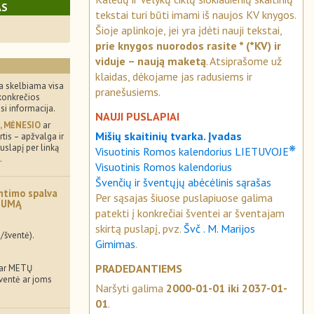
AS
tekstai turi būti imami iš naujos KV knygos.
Šioje aplinkoje, jei yra įdėti nauji tekstai,
prie knygos nuorodos rasite * (*KV) ir
viduje – naują maketą
. Atsiprašome už
klaidas, dėkojame jas radusiems ir
a skelbiama visa
pranešusiems.
konkrečios
usi informacija.
NAUJI PUSLAPIAI
, MĖNESIO
ar
Mišių skaitinių tvarka. Įvadas
tis – apžvalga ir
uslapį per linką
❋
Visuotinis Romos kalendorius LIETUVOJE
.
Visuotinis Romos kalendorius
Švenčių ir šventųjų abėcėlinis sąrašas
ntimo spalva
Per sąsajas šiuose puslapiuose galima
MUMĄ
patekti į konkrečiai šventei ar šventajam
skirtą puslapį, pvz.
Švč . M. Marijos
/šventė).
Gimimas
.
PRADEDANTIEMS
 ar METŲ
šventė ar joms
Naršyti galima
2000-01-01 iki 2037-01-
01
.