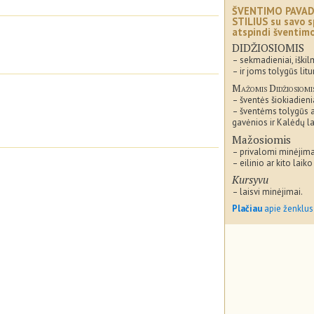
ŠVENTIMO PAVAD
STILIUS su savo s
atspindi šventi
DIDŽIOSIOMIS
– sekmadieniai, iškil
– ir joms tolygūs litu
Mažomis Didžiosiomi
– šventės šiokiadieni
– šventėms tolygūs 
gavėnios ir Kalėdų la
Mažosiomis
– privalomi minėjima
– eilinio ar kito laiko
Kursyvu
– laisvi minėjimai.
Plačiau
apie ženklus