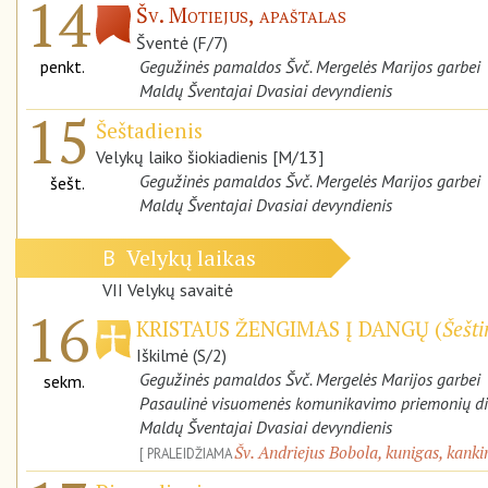
14
Šv. Motiejus, apaštalas
Šventė (F/7)
penkt.
Gegužinės pamaldos Švč. Mergelės Marijos garbei
Maldų Šventajai Dvasiai devyndienis
15
Šeštadienis
Velykų laiko šiokiadienis [M/13]
Gegužinės pamaldos Švč. Mergelės Marijos garbei
šešt.
Maldų Šventajai Dvasiai devyndienis
Velykų laikas
B
VII Velykų savaitė
16
KRISTAUS ŽENGIMAS Į DANGŲ (
Šešti
Iškilmė (S/2)
Gegužinės pamaldos Švč. Mergelės Marijos garbei
sekm.
Pasaulinė visuomenės komunikavimo priemonių d
Maldų Šventajai Dvasiai devyndienis
Šv. Andriejus Bobola, kunigas, kanki
PRALEIDŽIAMA