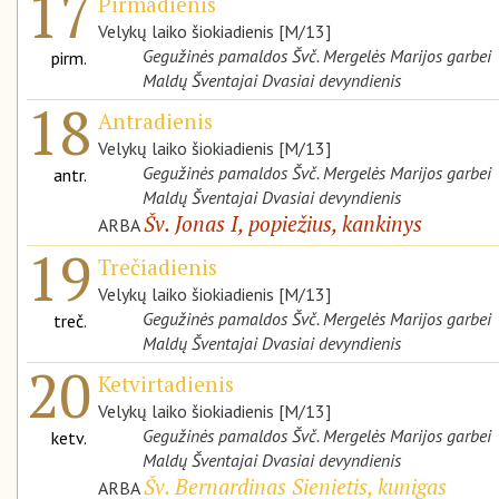
17
Pirmadienis
Velykų laiko šiokiadienis [M/13]
Gegužinės pamaldos Švč. Mergelės Marijos garbei
pirm.
Maldų Šventajai Dvasiai devyndienis
18
Antradienis
Velykų laiko šiokiadienis [M/13]
Gegužinės pamaldos Švč. Mergelės Marijos garbei
antr.
Maldų Šventajai Dvasiai devyndienis
Šv. Jonas I, popiežius, kankinys
ARBA
19
Trečiadienis
Velykų laiko šiokiadienis [M/13]
Gegužinės pamaldos Švč. Mergelės Marijos garbei
treč.
Maldų Šventajai Dvasiai devyndienis
20
Ketvirtadienis
Velykų laiko šiokiadienis [M/13]
Gegužinės pamaldos Švč. Mergelės Marijos garbei
ketv.
Maldų Šventajai Dvasiai devyndienis
Šv. Bernardinas Sienietis, kunigas
ARBA