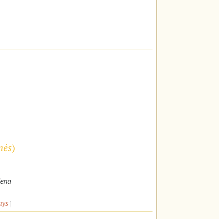
nės
)
iena
nys