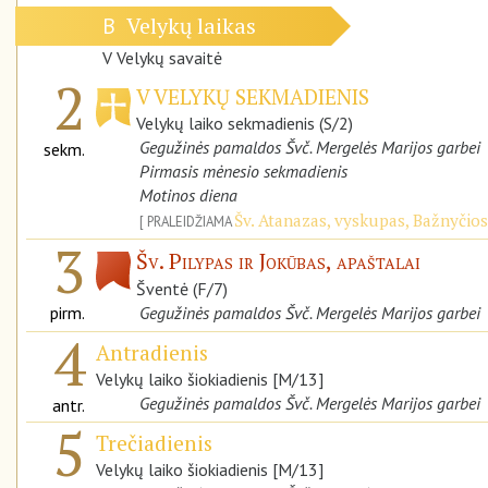
Velykų laikas
B
V Velykų savaitė
2
V VELYKŲ SEKMADIENIS
Velykų laiko sekmadienis (S/2)
Gegužinės pamaldos Švč. Mergelės Marijos garbei
sekm.
Pirmasis mėnesio sekmadienis
Motinos diena
Šv. Atanazas, vyskupas, Bažnyčio
PRALEIDŽIAMA
3
Šv. Pilypas ir Jokūbas, apaštalai
Šventė (F/7)
pirm.
Gegužinės pamaldos Švč. Mergelės Marijos garbei
4
Antradienis
Velykų laiko šiokiadienis [M/13]
Gegužinės pamaldos Švč. Mergelės Marijos garbei
antr.
5
Trečiadienis
Velykų laiko šiokiadienis [M/13]