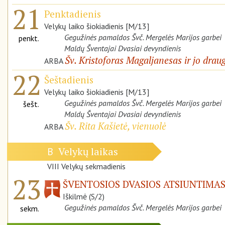
21
Penktadienis
Velykų laiko šiokiadienis [M/13]
Gegužinės pamaldos Švč. Mergelės Marijos garbei
penkt.
Maldų Šventajai Dvasiai devyndienis
Šv. Kristoforas Magaljanesas ir jo draug
ARBA
22
Šeštadienis
Velykų laiko šiokiadienis [M/13]
Gegužinės pamaldos Švč. Mergelės Marijos garbei
šešt.
Maldų Šventajai Dvasiai devyndienis
Šv. Rita Kašietė, vienuolė
ARBA
Velykų laikas
B
VIII Velykų sekmadienis
23
ŠVENTOSIOS DVASIOS ATSIUNTIMAS
Iškilmė (S/2)
Gegužinės pamaldos Švč. Mergelės Marijos garbei
sekm.