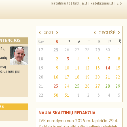
katalikai.lt
|
biblija.lt
|
katekizmas.lt
|
EIS
‹
›
‹
›
2021
GEGUŽĖ
INTENCIJOS
Sav.
S
P
A
T
K
P
Š
ės,
17
25
26
27
28
29
30
1
iautų
18
2
3
4
5
6
7
8
ansų
19
9
10
11
12
13
14
15
iečius nuo jos
20
16
17
18
19
20
21
22
21
23
24
25
26
27
28
29
22
30
31
1
2
3
4
5
AS
NAUJA SKAITINIŲ REDAKCIJA
LVK nurodymu nuo 2025 m. lapkričio 29 d.
Kalėdų ir Velykų ciklų šiokiadienių skaitinių