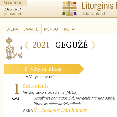
ŠIANDIEN:
2026-08-07
penktadienis
DIENA
SAVAITĖ
MĖNUO
METAI
‹
›
2021
GEGUŽĖ
Velykų laikas
B
IV Velykų savaitė
1
Šeštadienis
Velykų laiko šiokiadienis [M/13]
Gegužinės pamaldos Švč. Mergelės Marijos garbei
šešt.
Pirmasis mėnesio šeštadienis
Šv. Juozapas Darbininkas
ARBA