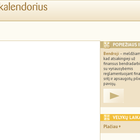
POPIEŽIAUS 
Bendroji
– meldžiam
kad atsakingieji už
finansus bendradarb
su vyriausybėmis
reglamentuojant fin
sritį ir apsaugotų pil
pavojų.
VELYKŲ LAIK
Plačiau