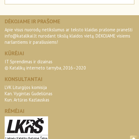
DĖKOJAME IR PRAŠOME
Apie visus nuorodų netikslumus ar teksto klaidas prašome pranešti
info@katalikai.lt
nurodant tikslią klaidos vietą. DĖKOJAME visiems
naršantiems ir parašiusiems!
KŪRĖJAI
IT Sprendimas ir dizainas
© Katalikų interneto tarnyba, 2016–2020
KONSULTANTAI
LVK Liturgijos komisija
Kan. Vygintas Gudeliūnas
Kun. Artūras Kazlauskas
RĖMĖJAI