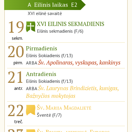
Eilinis laikas
A
E2
XVI eilinė savaitė
19
XVI EILINIS SEKMADIENIS
Eilinis sekmadienis (F/6)
sekm.
20
Pirmadienis
Eilinis šiokiadienis (f/13)
Šv. Apolinaras, vyskupas, kankinys
pirm.
ARBA
21
Antradienis
Eilinis šiokiadienis (f/13)
Šv. Laurynas Brindizietis, kunigas,
antr.
ARBA
Bažnyčios mokytojas
22
Šv. Marija Magdalietė
Šventė (F/7)
treč.
Šv. Brigita, vienuolė, Europos