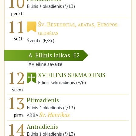
10
Eilinis šiokiadienis (f/13)
penkt.
11
Šv. Benediktas, abatas, Europos
globėjas
šešt.
Šventė (F/8c)
Eilinis laikas
A
E2
XV eilinė savaitė
12
XV EILINIS SEKMADIENIS
Eilinis sekmadienis (F/6)
sekm.
13
Pirmadienis
Eilinis šiokiadienis (f/13)
Šv. Henrikas
pirm.
ARBA
14
Antradienis
Eilinis šiokiadienis (f/13)