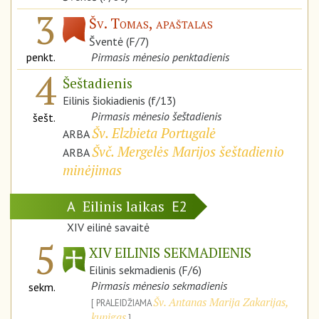
3
Šv. Tomas, apaštalas
Šventė (F/7)
penkt.
Pirmasis mėnesio penktadienis
4
Šeštadienis
Eilinis šiokiadienis (f/13)
Pirmasis mėnesio šeštadienis
šešt.
Šv. Elzbieta Portugalė
ARBA
Švč. Mergelės Marijos šeštadienio
ARBA
minėjimas
Eilinis laikas
A
E2
XIV eilinė savaitė
5
XIV EILINIS SEKMADIENIS
Eilinis sekmadienis (F/6)
Pirmasis mėnesio sekmadienis
sekm.
Šv. Antanas Marija Zakarijas,
PRALEIDŽIAMA
kunigas