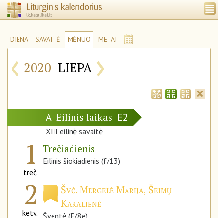
DIENA
SAVAITĖ
MĖNUO
METAI
‹
›
2020
LIEPA
Eilinis laikas
A
E2
XIII eilinė savaitė
1
Trečiadienis
Eilinis šiokiadienis (f/13)
treč.
2
Švč. Mergelė Marija, Šeimų
Karalienė
ketv.
Šventė (F/8e)