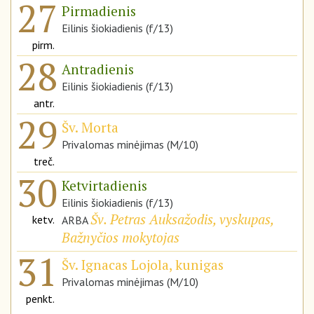
27
Pirmadienis
Eilinis šiokiadienis (f/13)
pirm.
28
Antradienis
Eilinis šiokiadienis (f/13)
antr.
29
Šv. Morta
Privalomas minėjimas (M/10)
treč.
30
Ketvirtadienis
Eilinis šiokiadienis (f/13)
Šv. Petras Auksažodis, vyskupas,
ketv.
ARBA
Bažnyčios mokytojas
31
Šv. Ignacas Lojola, kunigas
Privalomas minėjimas (M/10)
penkt.