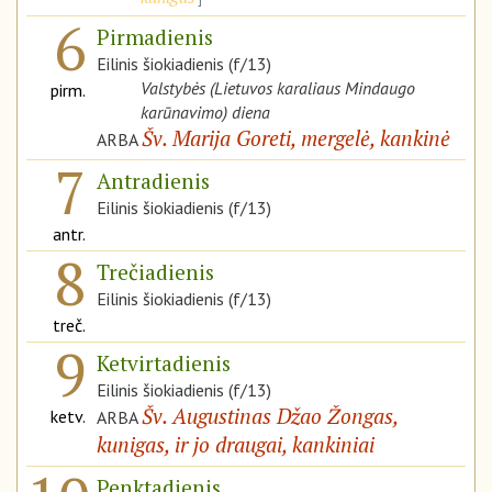
6
Pirmadienis
Eilinis šiokiadienis (f/13)
Valstybės (Lietuvos karaliaus Mindaugo
pirm.
karūnavimo) diena
Šv. Marija Goreti, mergelė, kankinė
ARBA
7
Antradienis
Eilinis šiokiadienis (f/13)
antr.
8
Trečiadienis
Eilinis šiokiadienis (f/13)
treč.
9
Ketvirtadienis
Eilinis šiokiadienis (f/13)
Šv. Augustinas Džao Žongas,
ketv.
ARBA
kunigas, ir jo draugai, kankiniai
Penktadienis