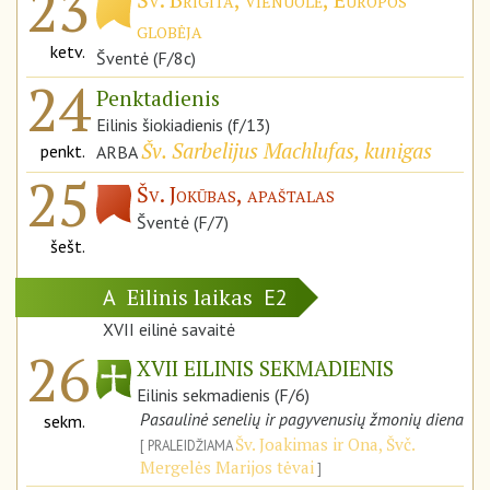
23
globėja
ketv.
Šventė (F/8c)
24
Penktadienis
Eilinis šiokiadienis (f/13)
Šv. Sarbelijus Machlufas, kunigas
penkt.
ARBA
25
Šv. Jokūbas, apaštalas
Šventė (F/7)
šešt.
Eilinis laikas
A
E2
XVII eilinė savaitė
26
XVII EILINIS SEKMADIENIS
Eilinis sekmadienis (F/6)
Pasaulinė senelių ir pagyvenusių žmonių diena
sekm.
Šv. Joakimas ir Ona, Švč.
PRALEIDŽIAMA
Mergelės Marijos tėvai