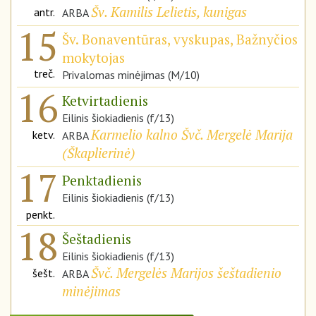
Šv. Kamilis Lelietis, kunigas
antr.
ARBA
15
Šv. Bonaventūras, vyskupas, Bažnyčios
mokytojas
treč.
Privalomas minėjimas (M/10)
16
Ketvirtadienis
Eilinis šiokiadienis (f/13)
Karmelio kalno Švč. Mergelė Marija
ketv.
ARBA
(
Škaplierinė
)
17
Penktadienis
Eilinis šiokiadienis (f/13)
penkt.
18
Šeštadienis
Eilinis šiokiadienis (f/13)
Švč. Mergelės Marijos šeštadienio
šešt.
ARBA
minėjimas