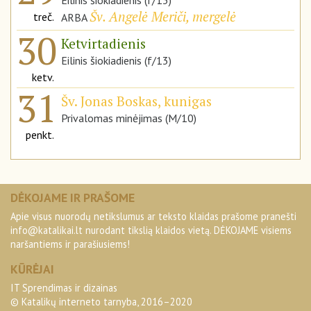
Eilinis šiokiadienis (f/13)
Šv. Angelė Meriči, mergelė
treč.
ARBA
30
Ketvirtadienis
Eilinis šiokiadienis (f/13)
ketv.
31
Šv. Jonas Boskas, kunigas
Privalomas minėjimas (M/10)
penkt.
DĖKOJAME IR PRAŠOME
Apie visus nuorodų netikslumus ar teksto klaidas prašome pranešti
info@katalikai.lt
nurodant tikslią klaidos vietą. DĖKOJAME visiems
naršantiems ir parašiusiems!
KŪRĖJAI
IT Sprendimas ir dizainas
© Katalikų interneto tarnyba, 2016–2020