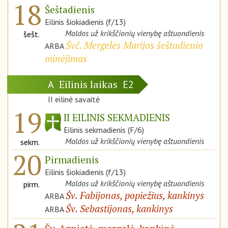
18
Šeštadienis
Eilinis šiokiadienis (f/13)
Maldos už krikščionių vienybę aštuondienis
šešt.
Švč. Mergelės Marijos šeštadienio
ARBA
minėjimas
Eilinis laikas
A
E2
II eilinė savaitė
19
II EILINIS SEKMADIENIS
Eilinis sekmadienis (F/6)
Maldos už krikščionių vienybę aštuondienis
sekm.
20
Pirmadienis
Eilinis šiokiadienis (f/13)
Maldos už krikščionių vienybę aštuondienis
pirm.
Šv. Fabijonas, popiežius, kankinys
ARBA
Šv. Sebastijonas, kankinys
ARBA