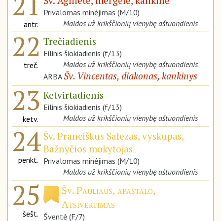
21
Šv. Agnietė, mergelė, kankinė
Privalomas minėjimas (M/10)
Maldos už krikščionių vienybę aštuondienis
antr.
22
Trečiadienis
Eilinis šiokiadienis (f/13)
Maldos už krikščionių vienybę aštuondienis
treč.
Šv. Vincentas, diakonas, kankinys
ARBA
23
Ketvirtadienis
Eilinis šiokiadienis (f/13)
Maldos už krikščionių vienybę aštuondienis
ketv.
24
Šv. Pranciškus Salezas, vyskupas,
Bažnyčios mokytojas
penkt.
Privalomas minėjimas (M/10)
Maldos už krikščionių vienybę aštuondienis
25
Šv. Pauliaus, apaštalo,
Atsivertimas
šešt.
Šventė (F/7)