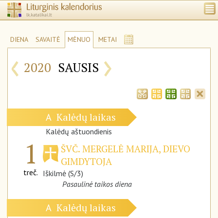
DIENA
SAVAITĖ
MĖNUO
METAI
‹
›
2020
SAUSIS
Kalėdų laikas
A
Kalėdų aštuondienis
1
ŠVČ. MERGELĖ MARIJA, DIEVO
GIMDYTOJA
treč.
Iškilmė (S/3)
Pasaulinė taikos diena
Kalėdų laikas
A