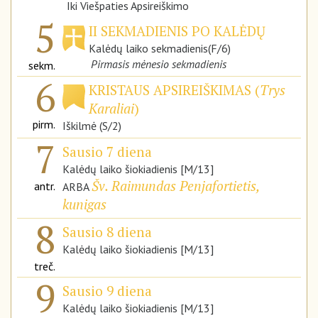
Iki Viešpaties Apsireiškimo
5
II SEKMADIENIS PO KALĖDŲ
Kalėdų laiko sekmadienis(F/6)
Pirmasis mėnesio sekmadienis
sekm.
6
KRISTAUS APSIREIŠKIMAS (
Trys
Karaliai
)
pirm.
Iškilmė (S/2)
7
Sausio 7 diena
Kalėdų laiko šiokiadienis [M/13]
Šv. Raimundas Penjafortietis,
antr.
ARBA
kunigas
8
Sausio 8 diena
Kalėdų laiko šiokiadienis [M/13]
treč.
9
Sausio 9 diena
Kalėdų laiko šiokiadienis [M/13]