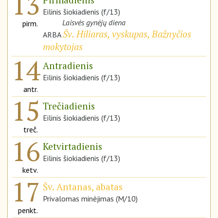
13
Eilinis šiokiadienis (f/13)
Laisvės gynėjų diena
pirm.
Šv. Hiliaras, vyskupas, Bažnyčios
ARBA
mokytojas
14
Antradienis
Eilinis šiokiadienis (f/13)
antr.
15
Trečiadienis
Eilinis šiokiadienis (f/13)
treč.
16
Ketvirtadienis
Eilinis šiokiadienis (f/13)
ketv.
17
Šv. Antanas, abatas
Privalomas minėjimas (M/10)
penkt.