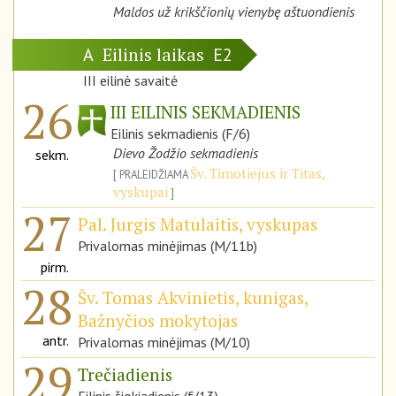
Maldos už krikščionių vienybę aštuondienis
Eilinis laikas
A
E2
III eilinė savaitė
26
III EILINIS SEKMADIENIS
Eilinis sekmadienis (F/6)
Dievo Žodžio sekmadienis
sekm.
Šv. Timotiejus ir Titas,
PRALEIDŽIAMA
vyskupai
27
Pal. Jurgis Matulaitis, vyskupas
Privalomas minėjimas (M/11b)
pirm.
28
Šv. Tomas Akvinietis, kunigas,
Bažnyčios mokytojas
antr.
Privalomas minėjimas (M/10)
29
Trečiadienis