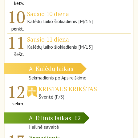
ketv.
10
Sausio 10 diena
Kalėdų laiko šiokiadienis [M/13]
penkt.
11
Sausio 11 diena
Kalėdų laiko šiokiadienis [M/13]
šešt.
Kalėdų laikas
A
Sekmadienis po Apsireiškimo
12
KRISTAUS KRIKŠTAS
Šventė (F/5)
sekm.
Eilinis laikas
A
E2
I eilinė savaitė
Pirmadienis