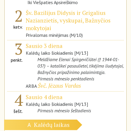
Iki Viešpaties Apsireiškimo
2
Šv. Bazilijus Didysis ir Grigalius
Nazianzietis, vyskupai, Bažnyčios
ketv.
mokytojai
Privalomas minėjimas (M/10)
3
Sausio 3 diena
Kalėdų laiko šiokiadienis [M/13]
Meldžiame Elenai Spirgevičiūtei († 1944-01-
penkt.
03?) – katalikei pasaulietei, tikėjimo liudytojai,
Bažnyčios pripažinimo palaimintąja.
Pirmasis mėnesio penktadienis
Švč. Jėzaus Vardas
ARBA
4
Sausio 4 diena
Kalėdų laiko šiokiadienis [M/13]
Pirmasis mėnesio šeštadienis
šešt.
Kalėdų laikas
A