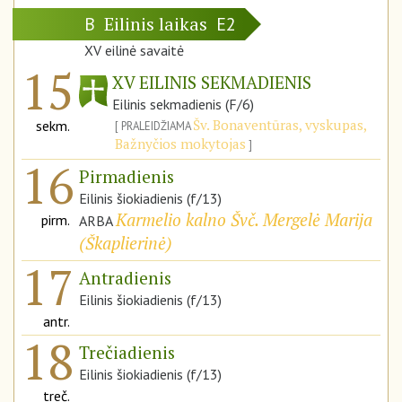
Eilinis laikas
B
E2
XV eilinė savaitė
15
XV EILINIS SEKMADIENIS
Eilinis sekmadienis (F/6)
Šv. Bonaventūras, vyskupas,
sekm.
PRALEIDŽIAMA
Bažnyčios mokytojas
16
Pirmadienis
Eilinis šiokiadienis (f/13)
Karmelio kalno Švč. Mergelė Marija
pirm.
ARBA
(
Škaplierinė
)
17
Antradienis
Eilinis šiokiadienis (f/13)
antr.
18
Trečiadienis
Eilinis šiokiadienis (f/13)
treč.