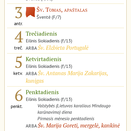
3
Šv. Tomas, apaštalas
Šventė (F/7)
antr.
4
Trečiadienis
Eilinis šiokiadienis (f/13)
Šv. Elzbieta Portugalė
treč.
ARBA
5
Ketvirtadienis
Eilinis šiokiadienis (f/13)
Šv. Antanas Marija Zakarijas,
ketv.
ARBA
kunigas
6
Penktadienis
Eilinis šiokiadienis (f/13)
Valstybės (Lietuvos karaliaus Mindaugo
penkt.
karūnavimo) diena
Pirmasis mėnesio penktadienis
Šv. Marija Goreti, mergelė, kankinė
ARBA