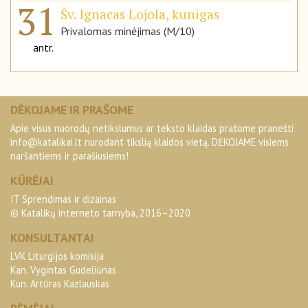
31
Šv. Ignacas Lojola, kunigas
Privalomas minėjimas (M/10)
antr.
DĖKOJAME IR PRAŠOME
Apie visus nuorodų netikslumus ar teksto klaidas prašome pranešti
info@katalikai.lt
nurodant tikslią klaidos vietą. DĖKOJAME visiems
naršantiems ir parašiusiems!
KŪRĖJAI
IT Sprendimas ir dizainas
© Katalikų interneto tarnyba, 2016–2020
KONSULTANTAI
LVK Liturgijos komisija
Kan. Vygintas Gudeliūnas
Kun. Artūras Kazlauskas