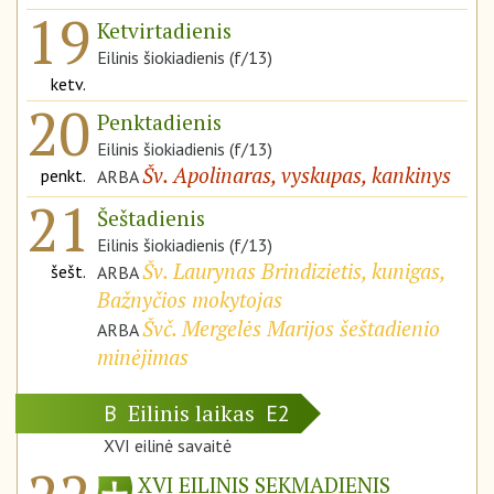
19
Ketvirtadienis
Eilinis šiokiadienis (f/13)
ketv.
20
Penktadienis
Eilinis šiokiadienis (f/13)
Šv. Apolinaras, vyskupas, kankinys
penkt.
ARBA
21
Šeštadienis
Eilinis šiokiadienis (f/13)
Šv. Laurynas Brindizietis, kunigas,
šešt.
ARBA
Bažnyčios mokytojas
Švč. Mergelės Marijos šeštadienio
ARBA
minėjimas
Eilinis laikas
B
E2
XVI eilinė savaitė
XVI EILINIS SEKMADIENIS