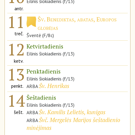
Eilinis šiokiadienis (f/13)
antr.
11
Šv. Benediktas, abatas, Europos
globėjas
treč.
Šventė (F/8c)
12
Ketvirtadienis
Eilinis šiokiadienis (f/13)
ketv.
13
Penktadienis
Eilinis šiokiadienis (f/13)
Šv. Henrikas
penkt.
ARBA
14
Šeštadienis
Eilinis šiokiadienis (f/13)
Šv. Kamilis Lelietis, kunigas
šešt.
ARBA
Švč. Mergelės Marijos šeštadienio
ARBA
minėjimas