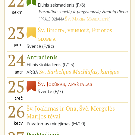
22
Eilinis sekmadienis (F/6)
Pasaulinė senelių ir pagyvenusių žmonių diena
sekm.
Šv. Marija Magdalietė
PRALEIDŽIAMA
23
Šv. Brigita, vienuolė, Europos
globėja
pirm.
Šventė (F/8c)
24
Antradienis
Eilinis šiokiadienis (f/13)
Šv. Sarbelijus Machlufas, kunigas
antr.
ARBA
25
Šv. Jokūbas, apaštalas
Šventė (F/7)
treč.
26
Šv. Joakimas ir Ona, Švč. Mergelės
Marijos tėvai
ketv.
Privalomas minėjimas (M/10)
Penktadienis