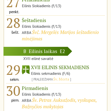
27
Eilinis šiokiadienis (f/13)
penkt.
28
Šeštadienis
Eilinis šiokiadienis (f/13)
Švč. Mergelės Marijos šeštadienio
šešt.
ARBA
minėjimas
Eilinis laikas
B
E2
XVII eilinė savaitė
29
XVII EILINIS SEKMADIENIS
Eilinis sekmadienis (F/6)
Šv. Morta
sekm.
PRALEIDŽIAMA
30
Pirmadienis
Eilinis šiokiadienis (f/13)
Šv. Petras Auksažodis, vyskupas,
pirm.
ARBA
Bažnyčios mokytojas