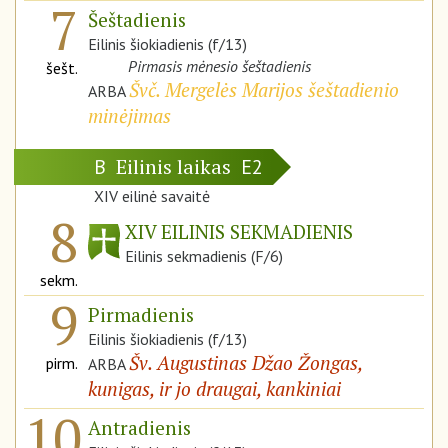
7
Šeštadienis
Eilinis šiokiadienis (f/13)
Pirmasis mėnesio šeštadienis
šešt.
Švč. Mergelės Marijos šeštadienio
ARBA
minėjimas
Eilinis laikas
B
E2
XIV eilinė savaitė
8
XIV EILINIS SEKMADIENIS
Eilinis sekmadienis (F/6)
sekm.
9
Pirmadienis
Eilinis šiokiadienis (f/13)
Šv. Augustinas Džao Žongas,
pirm.
ARBA
kunigas, ir jo draugai, kankiniai
10
Antradienis