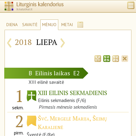
DIENA
SAVAITĖ
MĖNUO
METAI
‹
›
2018
LIEPA
Eilinis laikas
B
E2
XIII eilinė savaitė
1
XIII EILINIS SEKMADIENIS
Eilinis sekmadienis (F/6)
Pirmasis mėnesio sekmadienis
sekm.
2
Švč. Mergelė Marija, Šeimų
Karalienė
pirm.
Šventė (F/8e)