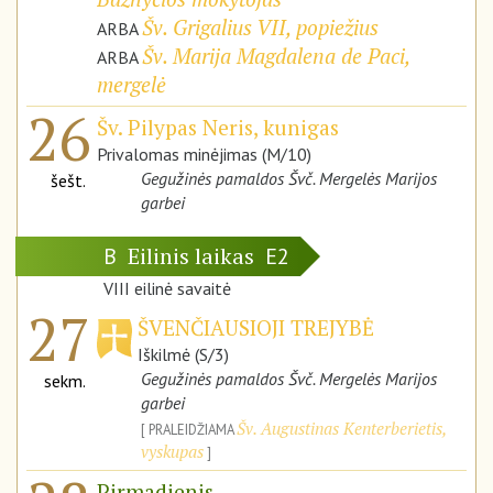
Šv. Grigalius VII, popiežius
ARBA
Šv. Marija Magdalena de Paci,
ARBA
mergelė
26
Šv. Pilypas Neris, kunigas
Privalomas minėjimas (M/10)
Gegužinės pamaldos Švč. Mergelės Marijos
šešt.
garbei
Eilinis laikas
B
E2
VIII eilinė savaitė
27
ŠVENČIAUSIOJI TREJYBĖ
Iškilmė (S/3)
Gegužinės pamaldos Švč. Mergelės Marijos
sekm.
garbei
Šv. Augustinas Kenterberietis,
PRALEIDŽIAMA
vyskupas
Pirmadienis