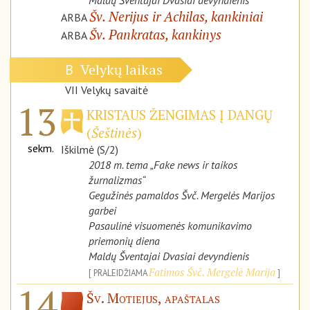
Maldų Šventajai Dvasiai devyndienis
Šv. Nerijus ir Achilas, kankiniai
ARBA
Šv. Pankratas, kankinys
ARBA
Velykų laikas
B
VII Velykų savaitė
13
KRISTAUS ŽENGIMAS Į DANGŲ
(
Šeštinės
)
sekm.
Iškilmė (S/2)
2018 m. tema „
Fake news
ir taikos
žurnalizmas“
Gegužinės pamaldos Švč. Mergelės Marijos
garbei
Pasaulinė visuomenės komunikavimo
priemonių diena
Maldų Šventajai Dvasiai devyndienis
Fatimos Švč. Mergelė Marija
PRALEIDŽIAMA
14
Šv. Motiejus, apaštalas