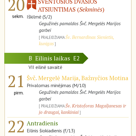
20
ŠVENTOSIOS DVASIOS
ATSIUNTIMAS (
Sekminės
)
sekm.
Iškilmė (S/2)
Gegužinės pamaldos Švč. Mergelės Marijos
garbei
Šv. Bernardinas Sienietis,
PRALEIDŽIAMA
kunigas
Eilinis laikas
B
E2
VII eilinė savaitė
21
Švč. Mergelė Marija, Bažnyčios Motina
Privalomas minėjimas (M/10)
Gegužinės pamaldos Švč. Mergelės Marijos
pirm.
garbei
Šv. Kristoforas Magaljanesas ir
PRALEIDŽIAMA
jo draugai, kankiniai
22
Antradienis
Eilinis šiokiadienis (f/13)