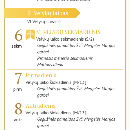
Velykų laikas
B
VI Velykų savaitė
6
VI VELYKŲ SEKMADIENIS
Velykų laiko sekmadienis (S/2)
Gegužinės pamaldos Švč. Mergelės Marijos
sekm.
garbei
Pirmasis mėnesio sekmadienis
Motinos diena
7
Pirmadienis
Velykų laiko šiokiadienis [M/13]
Gegužinės pamaldos Švč. Mergelės Marijos
pirm.
garbei
8
Antradienis
Velykų laiko šiokiadienis [M/13]
Gegužinės pamaldos Švč. Mergelės Marijos
antr.
garbei