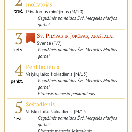
mokytojas
treč.
Privalomas minėjimas (M/10)
Gegužinės pamaldos Švč. Mergelės Marijos
garbei
3
Šv. Pilypas ir Jokūbas, apaštalai
Šventė (F/7)
ketv.
Gegužinės pamaldos Švč. Mergelės Marijos
garbei
4
Penktadienis
Velykų laiko šiokiadienis [M/13]
Gegužinės pamaldos Švč. Mergelės Marijos
penkt.
garbei
Pirmasis mėnesio penktadienis
5
Šeštadienis
Velykų laiko šiokiadienis [M/13]
Gegužinės pamaldos Švč. Mergelės Marijos
šešt.
garbei
Pirmasis mėnesio šeštadienis