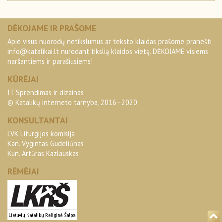
DĖKOJAME IR PRAŠOME
Apie visus nuorodų netikslumus ar teksto klaidas prašome pranešti
info@katalikai.lt
nurodant tikslią klaidos vietą. DĖKOJAME visiems
naršantiems ir parašiusiems!
KŪRĖJAI
IT Sprendimas ir dizainas
© Katalikų interneto tarnyba, 2016–2020
KONSULTANTAI
LVK Liturgijos komisija
Kan. Vygintas Gudeliūnas
Kun. Artūras Kazlauskas
RĖMĖJAI