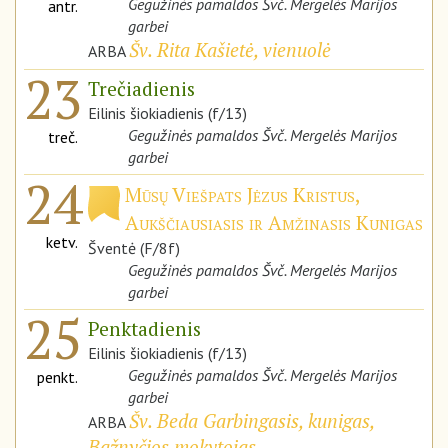
Gegužinės pamaldos Švč. Mergelės Marijos
antr.
garbei
Šv. Rita Kašietė, vienuolė
ARBA
23
Trečiadienis
Eilinis šiokiadienis (f/13)
Gegužinės pamaldos Švč. Mergelės Marijos
treč.
garbei
24
Mūsų Viešpats Jėzus Kristus,
Aukščiausiasis ir Amžinasis Kunigas
ketv.
Šventė (F/8f)
Gegužinės pamaldos Švč. Mergelės Marijos
garbei
25
Penktadienis
Eilinis šiokiadienis (f/13)
Gegužinės pamaldos Švč. Mergelės Marijos
penkt.
garbei
Šv. Beda Garbingasis, kunigas,
ARBA
Bažnyčios mokytojas