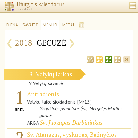
DIENA
SAVAITĖ
MĖNUO
METAI
‹
›
2018
GEGUŽĖ
Velykų laikas
B
V Velykų savaitė
1
Antradienis
Velykų laiko šiokiadienis [M/13]
Gegužinės pamaldos Švč. Mergelės Marijos
antr.
garbei
Šv. Juozapas Darbininkas
ARBA
2
Šv. Atanazas, vyskupas, Bažnyčios