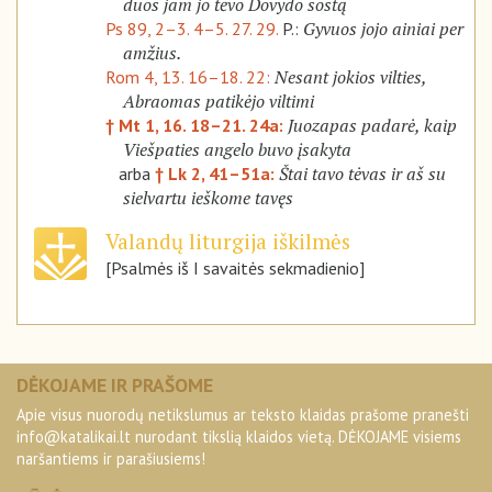
duos jam jo tėvo Dovydo sostą
Gyvuos jojo ainiai per
Ps 89, 2–3. 4–5. 27. 29.
P.:
amžius.
Nesant jokios vilties,
Rom 4, 13. 16–18. 22:
Abraomas patikėjo viltimi
Juozapas padarė, kaip
† Mt 1, 16. 18–21. 24a:
Viešpaties angelo buvo įsakyta
Štai tavo tėvas ir aš su
arba
† Lk 2, 41–51a:
sielvartu ieškome tavęs
Valandų liturgija iškilmės
[Psalmės iš I savaitės sekmadienio]
DĖKOJAME IR PRAŠOME
Apie visus nuorodų netikslumus ar teksto klaidas prašome pranešti
info@katalikai.lt
nurodant tikslią klaidos vietą. DĖKOJAME visiems
naršantiems ir parašiusiems!