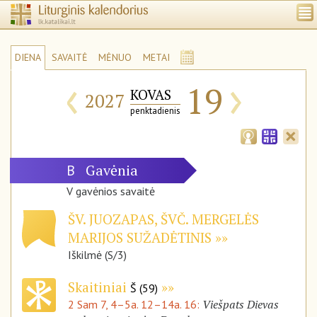
DIENA
SAVAITĖ
MĖNUO
METAI
‹
›
19
KOVAS
2027
penktadienis
Gavėnia
B
V gavėnios savaitė
ŠV. JUOZAPAS, ŠVČ. MERGELĖS
MARIJOS SUŽADĖTINIS
Iškilmė (S/3)
Skaitiniai
Š (59)
Viešpats Dievas
2 Sam 7, 4–5a. 12–14a. 16: