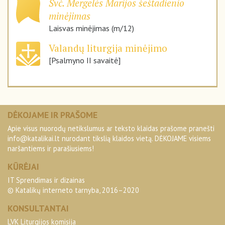
Švč. Mergelės Marijos šeštadienio
minėjimas
Laisvas minėjimas (m/12)
Valandų liturgija minėjimo
[Psalmyno II savaitė]
DĖKOJAME IR PRAŠOME
Apie visus nuorodų netikslumus ar teksto klaidas prašome pranešti
info@katalikai.lt
nurodant tikslią klaidos vietą. DĖKOJAME visiems
naršantiems ir parašiusiems!
KŪRĖJAI
IT Sprendimas ir dizainas
© Katalikų interneto tarnyba, 2016–2020
KONSULTANTAI
LVK Liturgijos komisija