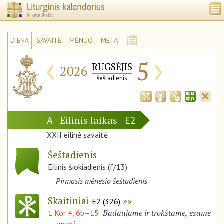
DIENA
SAVAITĖ
MĖNUO
METAI
‹
›
5
RUGSĖJIS
2026
šeštadienis
Eilinis laikas
A
E2
XXII eilinė savaitė
Šeštadienis
Eilinis šiokiadienis (f/13)
Pirmasis mėnesio šeštadienis
Skaitiniai
E2 (326)
Badaujame ir trokštame, esame
1 Kor 4, 6b–15: