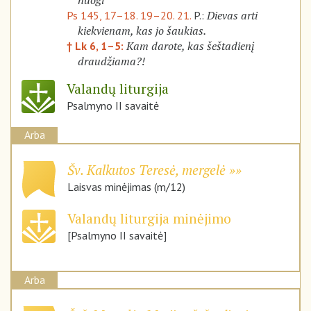
nuogi
Dievas arti
Ps 145, 17–18. 19–20. 21.
P.:
kiekvienam, kas jo šaukias.
Kam darote, kas šeštadienį
† Lk 6, 1–5:
draudžiama?!
Valandų liturgija
Psalmyno II savaitė
Arba
Šv. Kalkutos Teresė, mergelė
Laisvas minėjimas (m/12)
Valandų liturgija minėjimo
[Psalmyno II savaitė]
Arba