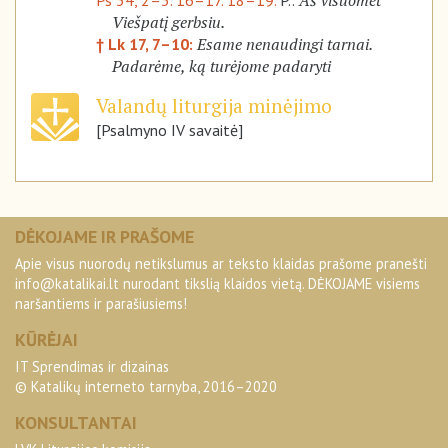
Aš visuomet
Ps 34, 2–3. 16–17. 18–19.
P.:
Viešpatį gerbsiu.
Esame nenaudingi tarnai.
† Lk 17, 7–10:
Padarėme, ką turėjome padaryti
Valandų liturgija minėjimo
[Psalmyno IV savaitė]
DĖKOJAME IR PRAŠOME
Apie visus nuorodų netikslumus ar teksto klaidas prašome pranešti
info@katalikai.lt
nurodant tikslią klaidos vietą. DĖKOJAME visiems
naršantiems ir parašiusiems!
KŪRĖJAI
IT Sprendimas ir dizainas
© Katalikų interneto tarnyba, 2016–2020
KONSULTANTAI