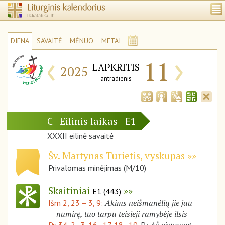
DIENA
SAVAITĖ
MĖNUO
METAI
‹
›
11
LAPKRITIS
2025
antradienis
Eilinis laikas
C
E1
XXXII eilinė savaitė
Šv. Martynas Turietis, vyskupas
Privalomas minėjimas (M/10)
Skaitiniai
E1 (443)
Akims neišmanėlių jie jau
Išm 2, 23 – 3, 9:
numirę, tuo tarpu teisieji ramybėje ilsis