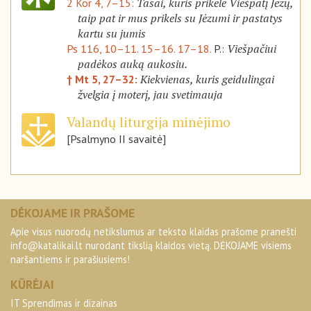
Tasai, kuris prikėlė Viešpatį Jėzų,
2 Kor 4, 7–15:
taip pat ir mus prikels su Jėzumi ir pastatys
kartu su jumis
Viešpačiui
Ps 116, 10–11. 15–16. 17–18.
P.:
padėkos auką aukosiu.
Kiekvienas, kuris geidulingai
† Mt 5, 27–32:
žvelgia į moterį, jau svetimauja
Valandų liturgija minėjimo
[Psalmyno II savaitė]
DĖKOJAME IR PRAŠOME
Apie visus nuorodų netikslumus ar teksto klaidas prašome pranešti
info@katalikai.lt
nurodant tikslią klaidos vietą. DĖKOJAME visiems
naršantiems ir parašiusiems!
KŪRĖJAI
IT Sprendimas ir dizainas