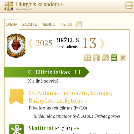
DIENA
SAVAITĖ
MĖNUO
METAI
‹
›
13
BIRŽELIS
2025
penktadienis
Eilinis laikas
C
E1
X eilinė savaitė
Šv. Antanas Paduvietis, kunigas,
Bažnyčios mokytojas
Privalomas minėjimas (M/10)
Birželinės pamaldos Švč. Jėzaus Širdies garbei
Skaitiniai
E1 (143)