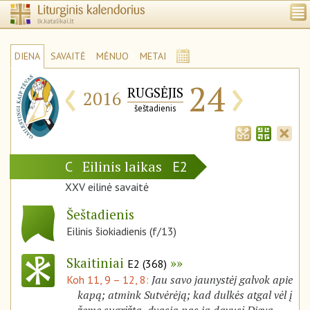
DIENA
SAVAITĖ
MĖNUO
METAI
‹
›
24
RUGSĖJIS
2016
šeštadienis
Eilinis laikas
C
E2
XXV eilinė savaitė
Šeštadienis
Eilinis šiokiadienis (f/13)
Skaitiniai
E2 (368)
Jau savo jaunystėj galvok apie
Koh 11, 9 – 12, 8:
kapą; atmink Sutvėrėją; kad dulkės atgal vėl į