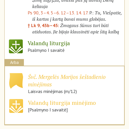
žemę sugrįžta, dvasia pas ją davusį Dievą
keliauja
Tu, Viešpatie,
Ps 90, 3–4. 5–6. 12–13. 14. 17.
P.:
iš kartos į kartą buvai mums globėjas.
Žmogaus Sūnus turi būti
† Lk 9, 43b–45:
atiduotas. Jie bijojo klausinėti apie šitą kalbą
Valandų liturgija
Psalmyno I savaitė
Arba
Švč. Mergelės Marijos šeštadienio
minėjimas
Laisvas minėjimas (m/12)
Valandų liturgija minėjimo
[Psalmyno I savaitė]