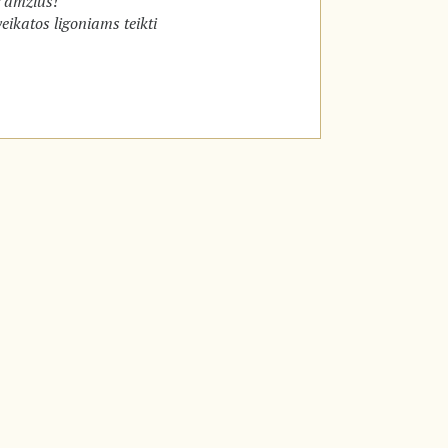
r amžius!
veikatos ligoniams teikti