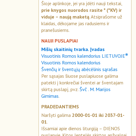
Šioje aplinkoje, jei yra įdėti nauji tekstai,
prie knygos nuorodos rasite * (*KV) ir
viduje – naują maketą
. Atsiprašome už
klaidas, dėkojame jas radusiems ir
pranešusiems.
NAUJI PUSLAPIAI
Mišių skaitinių tvarka. Įvadas
❋
Visuotinis Romos kalendorius LIETUVOJE
Visuotinis Romos kalendorius
Švenčių ir šventųjų abėcėlinis sąrašas
Per sąsajas šiuose puslapiuose galima
patekti į konkrečiai šventei ar šventajam
skirtą puslapį, pvz.
Švč . M. Marijos
Gimimas
.
PRADEDANTIEMS
Naršyti galima
2000-01-01 iki 2037-01-
01
.
Išsamiai apie dienos liturgiją – DIENOS
puslapyje. Kitos lentelės skirtos apžvalgai.