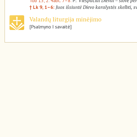
Viešpačiui Dievui – šlovė pe
Tob 13, 2. 4abc. 7–8.
P.:
Juos išsiuntė Dievo karalystės skelbti, s
† Lk 9, 1–6:
Valandų liturgija minėjimo
[Psalmyno I savaitė]