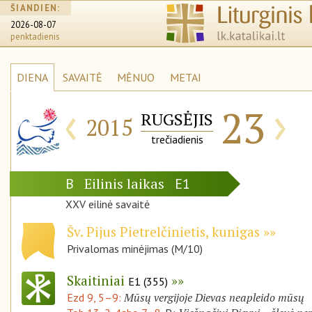
ŠIANDIEN:
2026-08-07
penktadienis
DIENA
SAVAITĖ
MĖNUO
METAI
‹
›
23
RUGSĖJIS
2015
trečiadienis
Eilinis laikas
B
E1
XXV eilinė savaitė
Šv. Pijus Pietrelčinietis, kunigas
Privalomas minėjimas (M/10)
Skaitiniai
E1 (355)
Mūsų vergijoje Dievas neapleido mūsų
Ezd 9, 5–9: