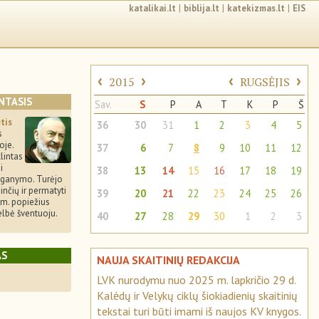
katalikai.lt
|
biblija.lt
|
katekizmas.lt
|
EIS
‹
›
‹
›
2015
RUGSĖJIS
NTASIS
Sav.
S
P
A
T
K
P
Š
etis
36
30
31
1
2
3
4
5
s
oje.
37
6
7
8
9
10
11
12
lintas
i
38
13
14
15
16
17
18
19
išganymo. Turėjo
inčių ir permatyti
39
20
21
22
23
24
25
26
m. popiežius
elbė šventuoju.
40
27
28
29
30
1
2
3
AS
NAUJA SKAITINIŲ REDAKCIJA
LVK nurodymu nuo 2025 m. lapkričio 29 d.
Kalėdų ir Velykų ciklų šiokiadienių skaitinių
tekstai turi būti imami iš naujos KV knygos.