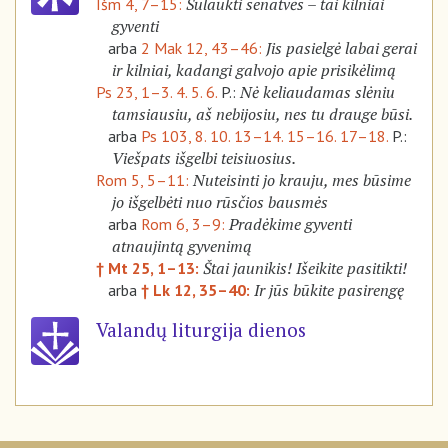
Sulaukti senatvės – tai kilniai
Išm 4, 7–15:
gyventi
Jis pasielgė labai gerai
arba
2 Mak 12, 43–46:
ir kilniai, kadangi galvojo apie prisikėlimą
Nė keliaudamas slėniu
Ps 23, 1–3. 4. 5. 6.
P.:
tamsiausiu, aš nebijosiu, nes tu drauge būsi.
arba
Ps 103, 8. 10. 13–14. 15–16. 17–18.
P.:
Viešpats išgelbi teisiuosius.
Nuteisinti jo krauju, mes būsime
Rom 5, 5–11:
jo išgelbėti nuo rūsčios bausmės
Pradėkime gyventi
arba
Rom 6, 3–9:
atnaujintą gyvenimą
Štai jaunikis! Išeikite pasitikti!
† Mt 25, 1–13:
Ir jūs būkite pasirengę
arba
† Lk 12, 35–40:
Valandų liturgija dienos