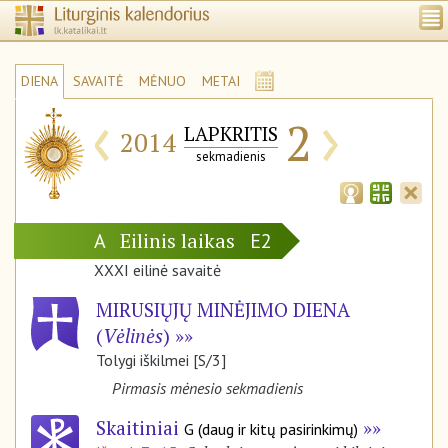
DIENA
SAVAITĖ
MĖNUO
METAI
‹
›
2
LAPKRITIS
2014
sekmadienis
Eilinis laikas
A
E2
XXXI eilinė savaitė
MIRUSIŲJŲ MINĖJIMO DIENA
(
Vėlinės
)
Tolygi iškilmei [S/3]
Pirmasis mėnesio sekmadienis
Skaitiniai
G (daug ir kitų pasirinkimų)